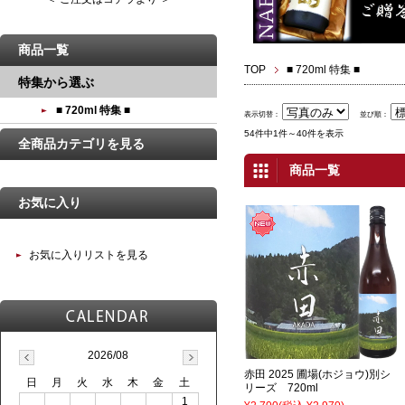
商品一覧
TOP
■ 720ml 特集 ■
特集から選ぶ
■ 720ml 特集 ■
表示切替：
並び順：
54件中1件～40件を表示
全商品カテゴリを見る
商品一覧
お気に入り
お気に入りリストを見る
2026/08
赤田 2025 圃場(ホジョウ)別シ
日
月
火
水
木
金
土
リーズ 720ml
1