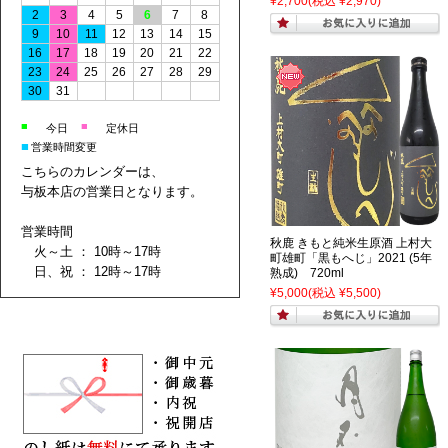
¥2,700
(税込 ¥2,970)
2
3
4
5
6
7
8
9
10
11
12
13
14
15
16
17
18
19
20
21
22
23
24
25
26
27
28
29
30
31
■
■
今日
定休日
■
営業時間変更
こちらのカレンダーは、
与板本店の営業日となります。
営業時間
秋鹿 きもと純米生原酒 上村大
火～土 ： 10時～17時
町雄町「黒もへじ」2021 (5年
日、祝 ： 12時～17時
熟成) 720ml
¥5,000
(税込 ¥5,500)