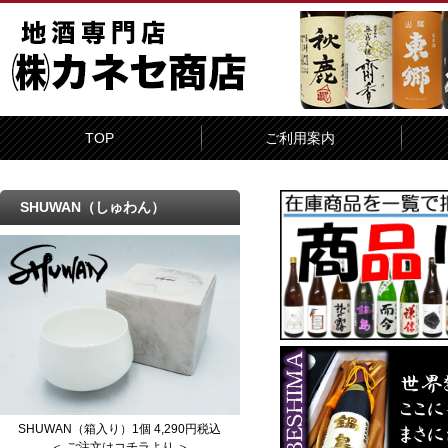
TOP
ご利用案内
SHUWAN（しゅわん）
SHUWAN（箱入り）1個 4,290円税込
＜ ご注文はコチラより ＞