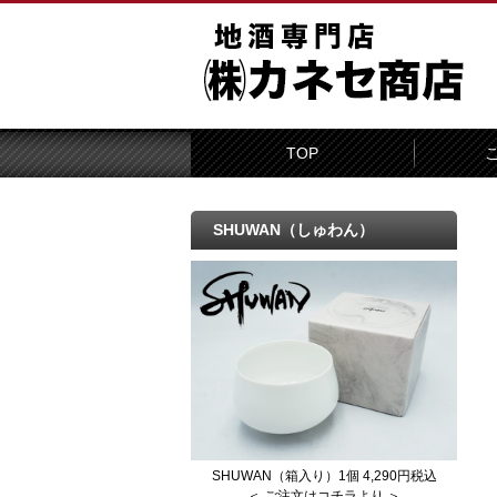
TOP
SHUWAN（しゅわん）
SHUWAN（箱入り）1個 4,290円税込
＜ ご注文はコチラより ＞