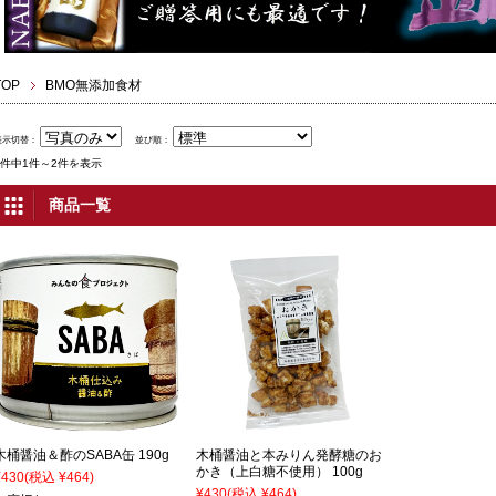
TOP
BMO無添加食材
表示切替：
並び順：
2件中1件～2件を表示
商品一覧
木桶醤油＆酢のSABA缶 190g
木桶醤油と本みりん発酵糖のお
かき（上白糖不使用） 100g
¥430
(税込 ¥464)
¥430
(税込 ¥464)