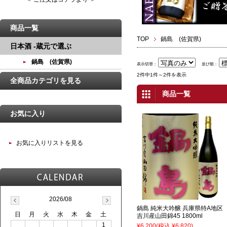
商品一覧
TOP
鍋島 (佐賀県)
日本酒 -蔵元で選ぶ
鍋島 (佐賀県)
表示切替：
並び順：
2件中1件～2件を表示
全商品カテゴリを見る
商品一覧
お気に入り
お気に入りリストを見る
2026/08
鍋島 純米大吟醸 兵庫県特A地区
日
月
火
水
木
金
土
吉川産山田錦45 1800ml
1
¥6,200
(税込 ¥6,820)