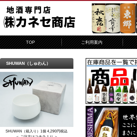
TOP
ご利用案内
SHUWAN（しゅわん）
SHUWAN（箱入り）1個 4,290円税込
＜ ご注文はコチラより ＞