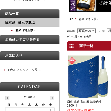
商品一覧
TOP
彩來（埼玉県）
日本酒 -蔵元で選ぶ
彩來（埼玉県）
表示切替：
並び順：
8件中1件～8件を表示
全商品カテゴリを見る
商品一覧
お気に入り
お気に入りリストを見る
2026/08
彩來 純吟 宵の風 無濾過生
日
月
火
水
木
金
土
1800ml
1
¥3,300
(税込 ¥3,630)