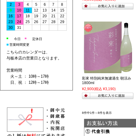
2
3
4
5
6
7
8
9
10
11
12
13
14
15
16
17
18
19
20
21
22
23
24
25
26
27
28
29
30
31
■
■
今日
定休日
■
営業時間変更
こちらのカレンダーは、
与板本店の営業日となります。
営業時間
火～土 ： 10時～17時
彩來 特別純米無濾過生 朝涼み
日、祝 ： 12時～17時
1800ml
¥2,900
(税込 ¥3,190)
8件中1件～8件を表示