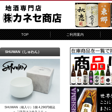
TOP
ご利用案内
SHUWAN（しゅわん）
SHUWAN（箱入り）1個 4,290円税込
＜ ご注文はコチラより ＞