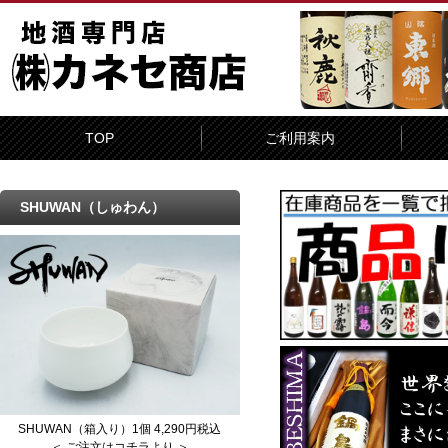
TOP
ご利用案内
SHUWAN（しゅわん）
SHUWAN（箱入り）1個 4,290円税込
＜ ご注文はコチラより ＞