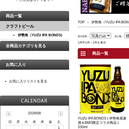
商品一覧
TOP
伊勢角（YUZU IPA BON
クラフトビール
伊勢角（YUZU IPA BONDS)
表示切替：
並び順：
1件中1件～1件を表示
全商品カテゴリを見る
商品一覧
お気に入り
お気に入りリストを見る
2026/08
YUZU IPA BONDS ( 伊勢角屋麦
日
月
火
水
木
金
土
酒＆BMO限定コラボ商品 )
330ml
1