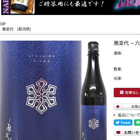
TOP
雅楽代 (新潟県)
雅楽代 ～六華
価格:
数量:
在庫:
返品につい