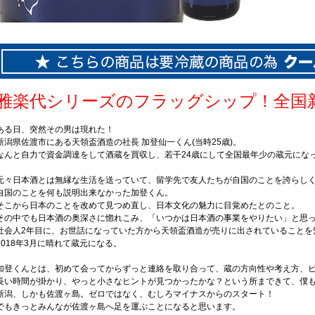
雅楽代シリーズのフラッグシップ！全国
ある日、突然その男は現れた！
新潟県佐渡市にある天領盃酒造の社長 加登仙一くん(当時25歳)。
なんと自力で資金調達をして酒蔵を買収し、若干24歳にして全国最年少の蔵元にな
元々日本酒とは無縁な生活を送っていて、留学先で友人たちが自国のことを誇らし
自国のことを何も説明出来なかった加登くん。
そこから日本のことを改めて見つめ直し、日本文化の魅力に目覚めたとのこと。
その中でも日本酒の奥深さに惚れこみ、「いつかは日本酒の事業をやりたい」と思
社会人2年目に、お世話になっていた方から天領盃酒造が売りに出されていることを
2018年3月に晴れて蔵元になる。
加登くんとは、初めて会ってからずっと連絡を取り合って、蔵の方向性や考え方、
長い時間が掛かり、やっと小さなヒントが見つかったかな？という所まできて、僕
新潟、しかも佐渡ヶ島。ゼロではなく、むしろマイナスからのスタート！
でもきっとみんなが佐渡ヶ島へ足を運ぶことになると思います。