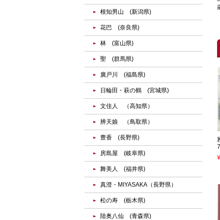
根知男山 (新潟県)
花巴 (奈良県)
林 (富山県)
聖 (群馬県)
廣戸川 (福島県)
日輪田・萩の鶴 (宮城県)
文佳人 （高知県）
辨天娘 （鳥取県）
豊香 (長野県)
房島屋 (岐阜県)
舞美人 (福井県)
真澄・MIYASAKA（長野県）
松の寿 (栃木県)
陸奥八仙 (青森県)