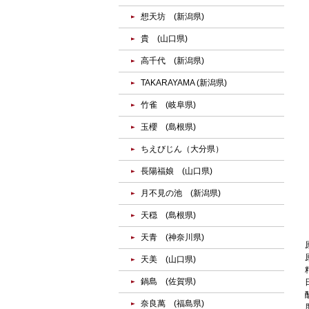
想天坊 (新潟県)
貴 (山口県)
高千代 (新潟県)
TAKARAYAMA (新潟県)
竹雀 (岐阜県)
玉櫻 (島根県)
ちえびじん（大分県）
長陽福娘 (山口県)
月不見の池 (新潟県)
天穏 (島根県)
天青 (神奈川県)
天美 (山口県)
鍋島 (佐賀県)
奈良萬 (福島県)