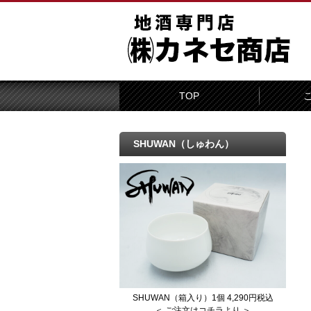
TOP
SHUWAN（しゅわん）
SHUWAN（箱入り）1個 4,290円税込
＜ ご注文はコチラより ＞