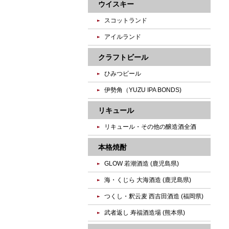
ウイスキー
スコットランド
アイルランド
クラフトビール
ひみつビール
伊勢角（YUZU IPA BONDS)
リキュール
リキュール・その他の醸造酒全酒
本格焼酎
GLOW 若潮酒造 (鹿児島県)
海・くじら 大海酒造 (鹿児島県)
つくし・釈云麦 西吉田酒造 (福岡県)
武者返し 寿福酒造場 (熊本県)