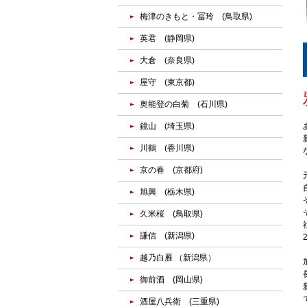
梅津のきもと・冨玲 (鳥取県)
英君 (静岡県)
大倉 (奈良県)
屋守 (東京都)
奥能登の白菊 (石川県)
鏡山 (埼玉県)
川鶴 (香川県)
京の春 (京都府)
旭興 (栃木県)
久米桜 (鳥取県)
謙信 (新潟県)
越乃白雁 （新潟県）
御前酒 (岡山県)
酒屋八兵衛 (三重県)