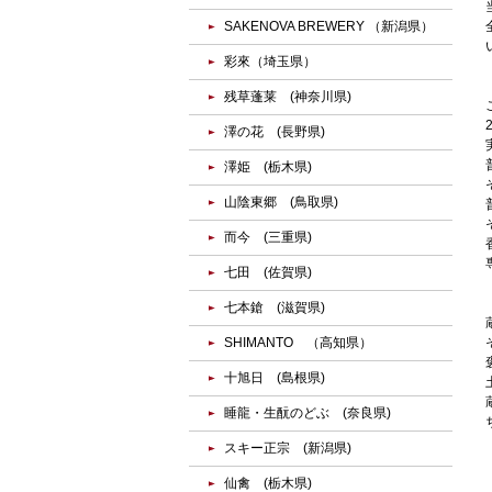
SAKENOVA BREWERY （新潟県）
彩來（埼玉県）
残草蓬莱 (神奈川県)
澤の花 (長野県)
澤姫 (栃木県)
山陰東郷 (鳥取県)
而今 (三重県)
七田 (佐賀県)
七本鎗 (滋賀県)
SHIMANTO （高知県）
十旭日 (島根県)
睡龍・生酛のどぶ (奈良県)
スキー正宗 (新潟県)
仙禽 (栃木県)