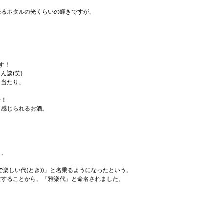
来るホタルの光くらいの輝きですが、
す！
談(笑)
口当たり、
レ！
り感じられるお酒。
と、
楽しい代(とき))」と名乗るようになったという。
致することから、「雅楽代」と命名されました。