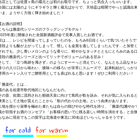
当店としては佐渡ヶ島の蔵元とは初のお取引です、ちょっと気合入っちゃいます。
全国には太陽のようにギラギラと輝く蔵元ばかりで、天領盃は暗闇でやっと認識出
いま、ようやく力強く輝き始めました！
【お酒の説明】
こちらは雅楽代シリーズのフラッグシップモデル！
2025年度に開催された全国新酒鑑評会で見事入賞したお酒です。
実は…、レシピを間違ってしまっていたのを、もろみ6日目くらいで気づいたそうで
普段よりも酸が上がってしまって、惜しくも金賞を逃してしまったんです…と加登くん
それでも、少し青いメロンのような香りに、軽やかなタッチとともにとろみのある
普段の雅楽代シリーズと比べてリッチでボリュームのある甘み！
そして、「立つ鳥跡を濁さず」のようにすーーっと消えていく、なんとも上品なキ
香りの入り口から味わい、後味への移ろいが非常にスムーズで、起承転結がしっか
専用カートン入りでご贈答用としても喜ばれると思います！ぜひご利用ください！
「雅楽代」とは…
蔵のある佐渡市歌代地区にちなんだもの。
その昔、佐渡に流刑された順徳天皇に向けて島民が歌を詠み、それが気に入られる
褒美として土地が貰えたことから「歌の代わりの土地」という由来があります。
土地を授かり栄華を極めた者たちは自らの煌びやかな時代を誇り、「雅楽代(雅やかで
蔵が目指すお酒のコンセプト「お客様の思いでに残る楽しい時間を演出する」と合
ちなみに現在でもこの苗字は北海道や東北に30名ほどいらっしゃるそうです。