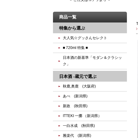
商品一覧
特集から選ぶ
大人気☆グッさんセレクト
■ 720ml 特集 ■
日本酒の新基準「モダン＆クラシッ
ク」
日本酒 -蔵元で選ぶ
秋鹿,奥鹿 (大阪府)
あべ (新潟県)
新政 (秋田県)
ITTEKI 一擲 （新潟県）
一白水成 (秋田県)
雅楽代 (新潟県)