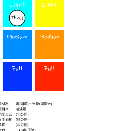
原材料
米(国産)・米麹(国産米)
原料米
越淡麗
精米歩合
(非公開)
日本酒度
(非公開)
酸度
(非公開)
度数
13.5度(原酒)