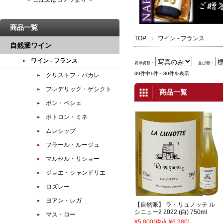
商品一覧
TOP
ワイン - フランス
自然派ワイン
ワイン - フランス
表示切替：
並び順：
30件中1件～30件を表示
クリストフ・パカレ
フレデリック・ゲシクト
商品一覧
ボン・ペシェ
ポトロン・ミネ
ムレシップ
フラール・ルージュ
マルセル・リショー
ジョエ・シャンドリエ
ロズレー
ヨアン・レガ
【自然派】 ラ・リュノッテ ル
シニュー2 2022 (白) 750ml
マス・ロー
¥5,800
(税込 ¥6,380)