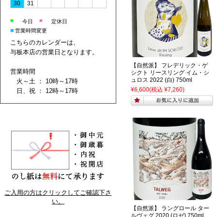
30
31
■
■
今日
定休日
■
営業時間変更
こちらのカレンダーは、
与板本店の営業日となります。
【自然派】 フレデリック・ゲ
営業時間
シクト リースリング イム・シ
ュロス 2022 (白) 750ml
火～土 ： 10時～17時
¥6,600
(税込 ¥7,260)
日、祝 ： 12時～17時
ご入用の方はクリックしてご確認下さ
い。
【自然派】 ラングロール ター
ルヴェグ 2020 (ロゼ) 750ml