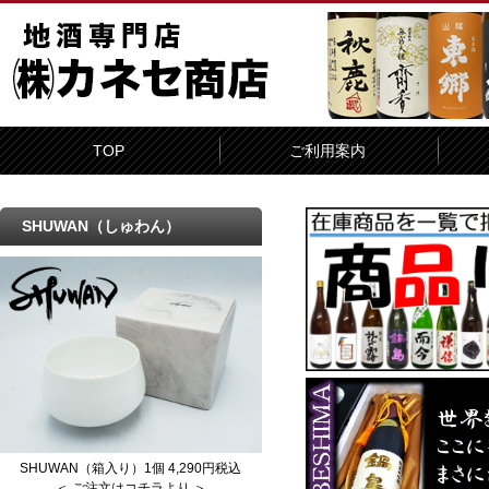
TOP
ご利用案内
SHUWAN（しゅわん）
SHUWAN（箱入り）1個 4,290円税込
＜ ご注文はコチラより ＞