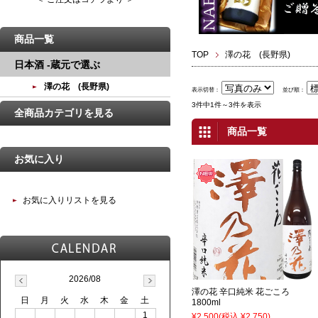
商品一覧
TOP
澤の花 (長野県)
日本酒 -蔵元で選ぶ
澤の花 (長野県)
表示切替：
並び順：
3件中1件～3件を表示
全商品カテゴリを見る
商品一覧
お気に入り
お気に入りリストを見る
2026/08
澤の花 辛口純米 花ごころ
日
月
火
水
木
金
土
1800ml
1
¥2,500
(税込 ¥2,750)