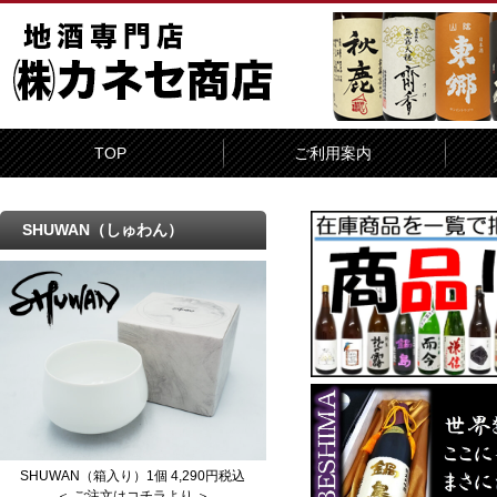
TOP
ご利用案内
SHUWAN（しゅわん）
SHUWAN（箱入り）1個 4,290円税込
＜ ご注文はコチラより ＞