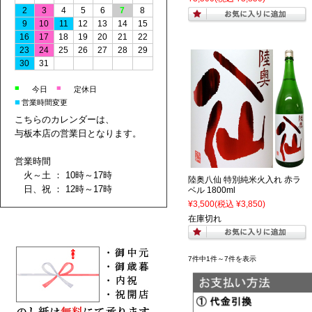
2
3
4
5
6
7
8
9
10
11
12
13
14
15
16
17
18
19
20
21
22
23
24
25
26
27
28
29
30
31
■
■
今日
定休日
■
営業時間変更
こちらのカレンダーは、
与板本店の営業日となります。
営業時間
火～土 ： 10時～17時
陸奥八仙 特別純米火入れ 赤ラ
日、祝 ： 12時～17時
ベル 1800ml
¥3,500
(税込 ¥3,850)
在庫切れ
7件中1件～7件を表示