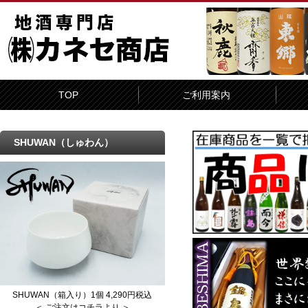
TOP
ご利用案内
SHUWAN（しゅわん）
SHUWAN（箱入り）1個 4,290円税込
＜ ご注文はコチラより ＞