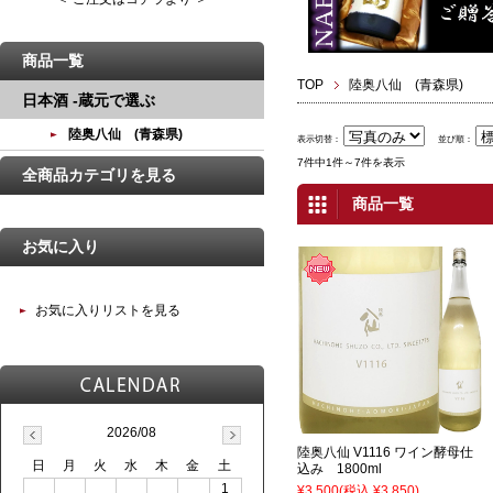
商品一覧
TOP
陸奥八仙 (青森県)
日本酒 -蔵元で選ぶ
陸奥八仙 (青森県)
表示切替：
並び順：
7件中1件～7件を表示
全商品カテゴリを見る
商品一覧
お気に入り
お気に入りリストを見る
2026/08
陸奥八仙 V1116 ワイン酵母仕
日
月
火
水
木
金
土
込み 1800ml
1
¥3,500
(税込 ¥3,850)