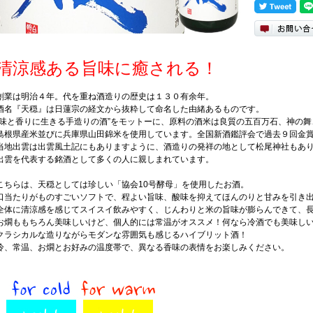
清涼感ある旨味に癒される！
創業は明治４年。代を重ね酒造りの歴史は１３０有余年。
酒名『天穏』は日蓮宗の経文から抜粋して命名した由緒あるものです。
“味と香りに生きる手造りの酒”をモットーに、原料の酒米は良質の五百万石、神の
島根県産米並びに兵庫県山田錦米を使用しています。全国新酒鑑評会で過去９回金
当地出雲は出雲風土記にもありますように、酒造りの発祥の地として松尾神社もあ
出雲を代表する銘酒として多くの人に親しまれています。
こちらは、天穏としては珍しい「協会10号酵母」を使用したお酒。
口当たりがものすごいソフトで、程よい旨味、酸味を抑えてほんのりと甘みを引き
全体に清涼感を感じてスイスイ飲みやすく、じんわりと米の旨味が膨らんできて、
お燗ももちろん美味しいけど、個人的には常温がオススメ！何なら冷酒でも美味し
クラシカルな造りながらモダンな雰囲気も感じるハイブリット酒！
冷、常温、お燗とお好みの温度帯で、異なる香味の表情をお楽しみください。