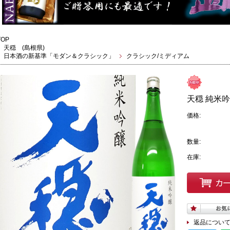
TOP
天穏 (島根県)
日本酒の新基準「モダン＆クラシック」
クラシック/ミディアム
天穏 純米吟
価格:
数量:
在庫:
返品につい