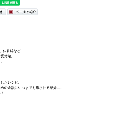
舞、佐香錦など
賞受賞蔵。
り、
出したレシピ。
長めの余韻にいつまでも癒される感覚…。
い！