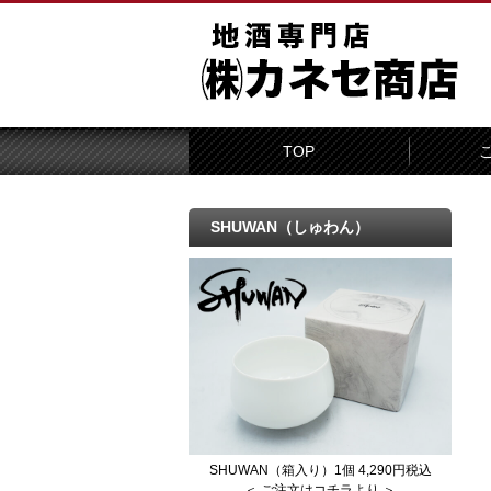
TOP
SHUWAN（しゅわん）
SHUWAN（箱入り）1個 4,290円税込
＜ ご注文はコチラより ＞