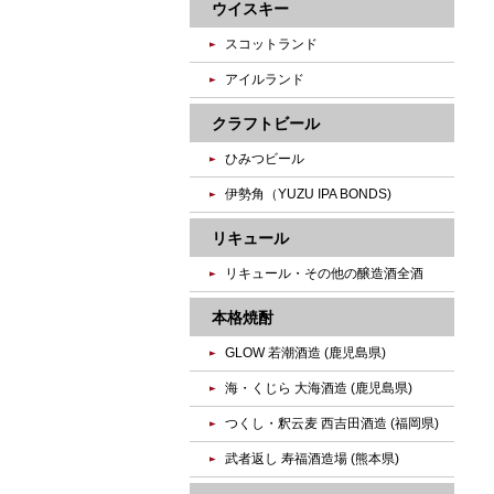
ウイスキー
スコットランド
アイルランド
クラフトビール
ひみつビール
伊勢角（YUZU IPA BONDS)
リキュール
リキュール・その他の醸造酒全酒
本格焼酎
GLOW 若潮酒造 (鹿児島県)
海・くじら 大海酒造 (鹿児島県)
つくし・釈云麦 西吉田酒造 (福岡県)
武者返し 寿福酒造場 (熊本県)