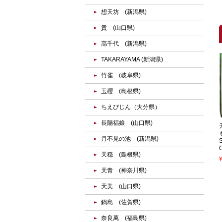
想天坊 (新潟県)
貴 (山口県)
高千代 (新潟県)
TAKARAYAMA (新潟県)
竹雀 (岐阜県)
玉櫻 (島根県)
ちえびじん（大分県）
長陽福娘 (山口県)
月不見の池 (新潟県)
天穏 (島根県)
天青 (神奈川県)
天美 (山口県)
鍋島 (佐賀県)
奈良萬 (福島県)