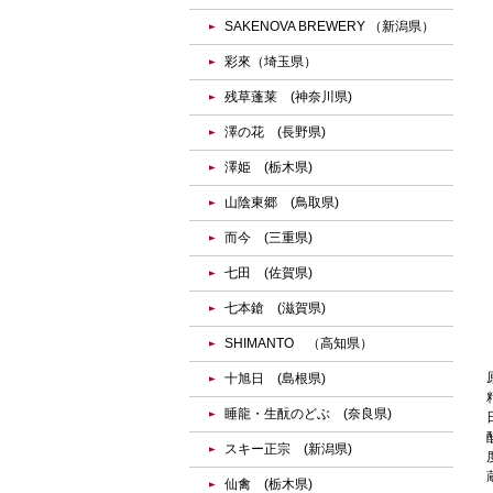
SAKENOVA BREWERY （新潟県）
彩來（埼玉県）
残草蓬莱 (神奈川県)
澤の花 (長野県)
澤姫 (栃木県)
山陰東郷 (鳥取県)
而今 (三重県)
七田 (佐賀県)
七本鎗 (滋賀県)
SHIMANTO （高知県）
十旭日 (島根県)
睡龍・生酛のどぶ (奈良県)
スキー正宗 (新潟県)
仙禽 (栃木県)