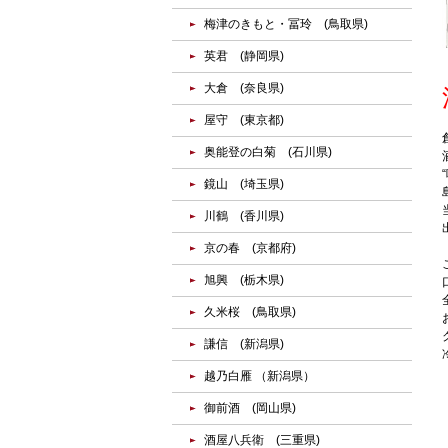
梅津のきもと・冨玲 (鳥取県)
英君 (静岡県)
大倉 (奈良県)
屋守 (東京都)
奥能登の白菊 (石川県)
鏡山 (埼玉県)
川鶴 (香川県)
京の春 (京都府)
旭興 (栃木県)
久米桜 (鳥取県)
謙信 (新潟県)
越乃白雁 （新潟県）
御前酒 (岡山県)
酒屋八兵衛 (三重県)