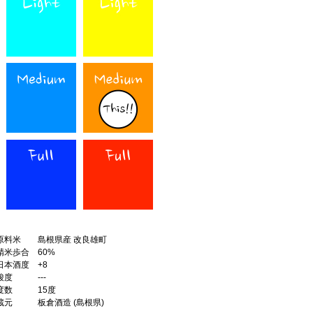
原料米
島根県産 改良雄町
精米歩合
60%
日本酒度
+8
酸度
---
度数
15度
蔵元
板倉酒造 (島根県)