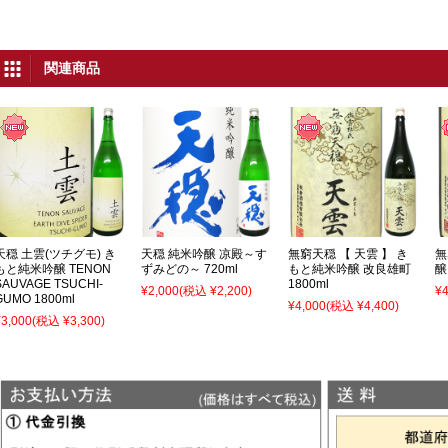
関連商品
天穏 土雲(ツチグモ) き
天穏 純米吟醸 凉殿～す
無窮天穏 【 天雲 】 き
無
もと純米吟醸 TENON
ずみどの～ 720ml
もと純米吟醸 改良雄町
醸
SAUVAGE TSUCHI-
1800ml
¥2,000
(税込 ¥2,200)
¥4
GUMO 1800ml
¥4,000
(税込 ¥4,400)
¥3,000
(税込 ¥3,300)