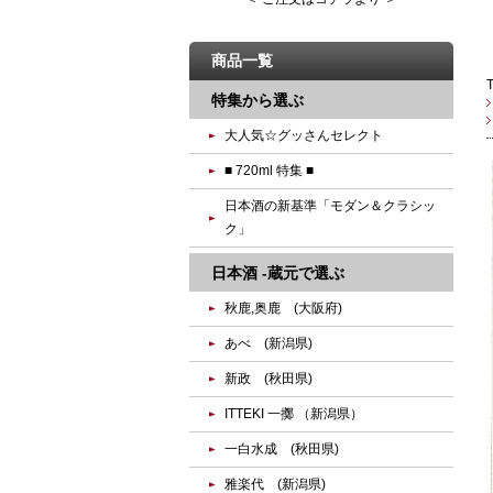
商品一覧
特集から選ぶ
大人気☆グッさんセレクト
■ 720ml 特集 ■
日本酒の新基準「モダン＆クラシッ
ク」
日本酒 -蔵元で選ぶ
秋鹿,奥鹿 (大阪府)
あべ (新潟県)
新政 (秋田県)
ITTEKI 一擲 （新潟県）
一白水成 (秋田県)
雅楽代 (新潟県)