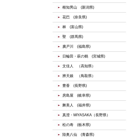
根知男山 (新潟県)
花巴 (奈良県)
林 (富山県)
聖 (群馬県)
廣戸川 (福島県)
日輪田・萩の鶴 (宮城県)
文佳人 （高知県）
辨天娘 （鳥取県）
豊香 (長野県)
房島屋 (岐阜県)
舞美人 (福井県)
真澄・MIYASAKA（長野県）
松の寿 (栃木県)
陸奥八仙 (青森県)