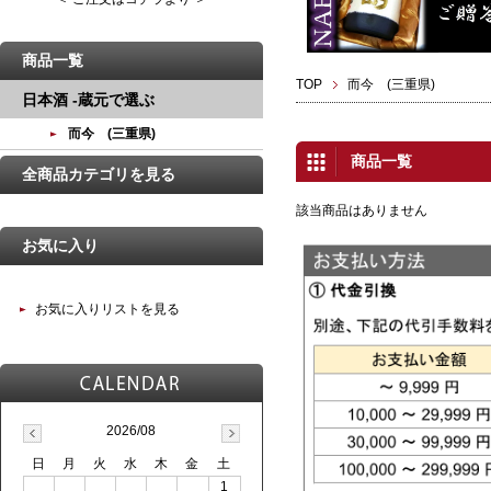
商品一覧
TOP
而今 (三重県)
日本酒 -蔵元で選ぶ
而今 (三重県)
商品一覧
全商品カテゴリを見る
該当商品はありません
お気に入り
お気に入りリストを見る
2026/08
日
月
火
水
木
金
土
1