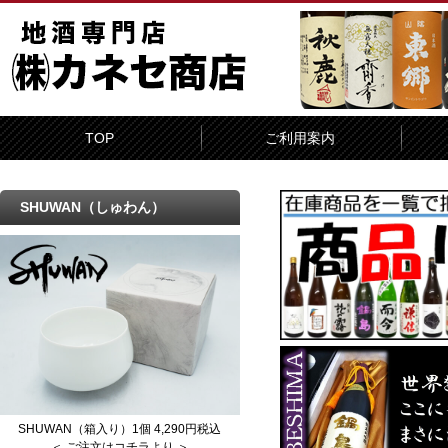
TOP
ご利用案内
SHUWAN（しゅわん）
SHUWAN（箱入り）1個 4,290円税込
＜ ご注文はコチラより ＞