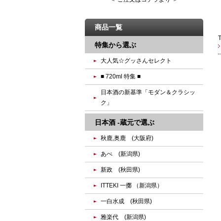
商品一覧
特集から選ぶ
大人気☆グッさんセレクト
■ 720ml 特集 ■
日本酒の新基準「モダン＆クラシッ
ク」
日本酒 -蔵元で選ぶ
秋鹿,奥鹿 (大阪府)
あべ (新潟県)
新政 (秋田県)
ITTEKI 一擲 （新潟県）
一白水成 (秋田県)
雅楽代 (新潟県)