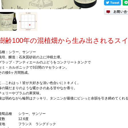
樹齢100年の混植畑から生み出されるス
品種：シラー、サンソー
栽培、醸造：石灰質砂岩の上に沖積土壌。
グラップ・アンティエールのぶどうをコンクリートタンクで
セミ・カルボニックで3日間のマセラシオン。
その後6ヶ月間熟成。
こ…これはっ！皆が大好きな淡い色合いにトキメく。
春の陽だまりのような暖かさのある甘やなか香り。
チェリーやプラムの果実味。
酸は弱めながら輪郭はクッキリ、タンニンが最後にビシっと余韻を引き締めてくれ
葡萄品種
シラー、サンソー
度数
12.6度
産地
フランス ラングドック