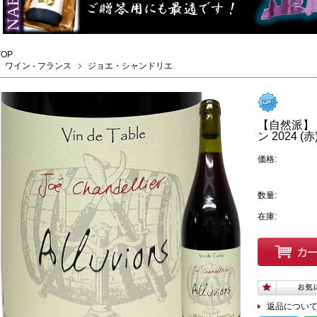
TOP
ワイン - フランス
ジョエ・シャンドリエ
【自然派】
ン 2024 (赤)
価格:
数量:
在庫:
返品につい