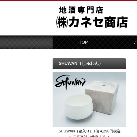
TOP
SHUWAN（しゅわん）
SHUWAN（箱入り）1個 4,290円税込
＜ ご注文はコチラより ＞