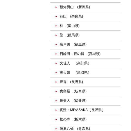
根知男山 (新潟県)
花巴 (奈良県)
林 (富山県)
聖 (群馬県)
廣戸川 (福島県)
日輪田・萩の鶴 (宮城県)
文佳人 （高知県）
辨天娘 （鳥取県）
豊香 (長野県)
房島屋 (岐阜県)
舞美人 (福井県)
真澄・MIYASAKA（長野県）
松の寿 (栃木県)
陸奥八仙 (青森県)