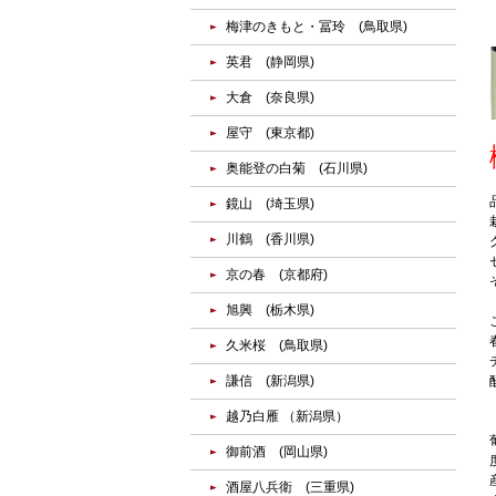
梅津のきもと・冨玲 (鳥取県)
英君 (静岡県)
大倉 (奈良県)
屋守 (東京都)
奥能登の白菊 (石川県)
鏡山 (埼玉県)
川鶴 (香川県)
京の春 (京都府)
旭興 (栃木県)
久米桜 (鳥取県)
謙信 (新潟県)
越乃白雁 （新潟県）
御前酒 (岡山県)
酒屋八兵衛 (三重県)