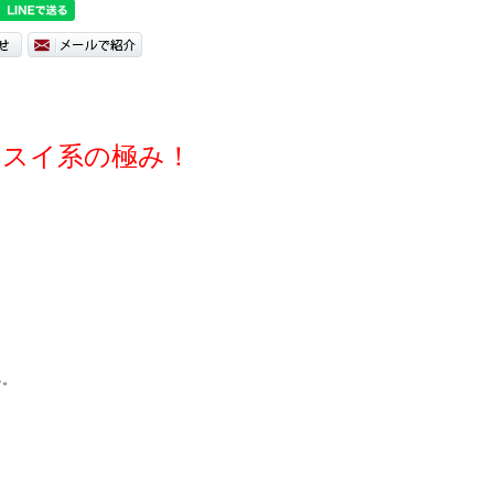
イスイ系の極み！
る。