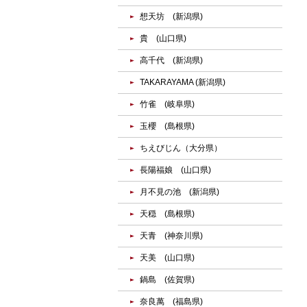
想天坊 (新潟県)
貴 (山口県)
高千代 (新潟県)
TAKARAYAMA (新潟県)
竹雀 (岐阜県)
玉櫻 (島根県)
ちえびじん（大分県）
長陽福娘 (山口県)
月不見の池 (新潟県)
天穏 (島根県)
天青 (神奈川県)
天美 (山口県)
鍋島 (佐賀県)
奈良萬 (福島県)