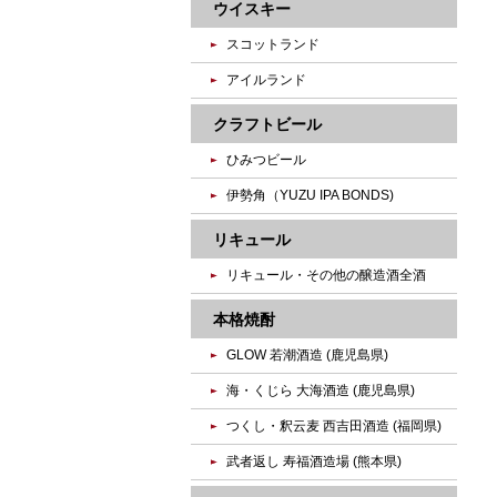
ウイスキー
スコットランド
アイルランド
クラフトビール
ひみつビール
伊勢角（YUZU IPA BONDS)
リキュール
リキュール・その他の醸造酒全酒
本格焼酎
GLOW 若潮酒造 (鹿児島県)
海・くじら 大海酒造 (鹿児島県)
つくし・釈云麦 西吉田酒造 (福岡県)
武者返し 寿福酒造場 (熊本県)