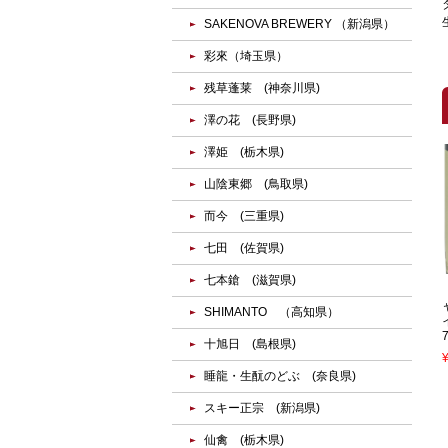
SAKENOVA BREWERY （新潟県）
彩來（埼玉県）
残草蓬莱 (神奈川県)
澤の花 (長野県)
澤姫 (栃木県)
山陰東郷 (鳥取県)
而今 (三重県)
七田 (佐賀県)
七本鎗 (滋賀県)
SHIMANTO （高知県）
十旭日 (島根県)
睡龍・生酛のどぶ (奈良県)
スキー正宗 (新潟県)
仙禽 (栃木県)