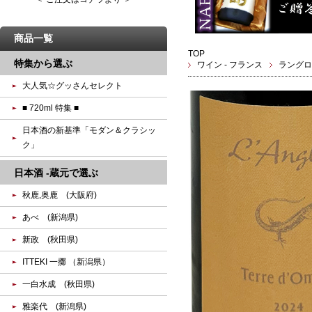
商品一覧
TOP
特集から選ぶ
ワイン - フランス
ラングロ
大人気☆グッさんセレクト
■ 720ml 特集 ■
日本酒の新基準「モダン＆クラシッ
ク」
日本酒 -蔵元で選ぶ
秋鹿,奥鹿 (大阪府)
あべ (新潟県)
新政 (秋田県)
ITTEKI 一擲 （新潟県）
一白水成 (秋田県)
雅楽代 (新潟県)