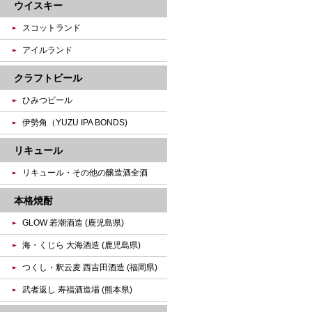
ウイスキー
スコットランド
アイルランド
クラフトビール
ひみつビール
伊勢角（YUZU IPA BONDS)
リキュール
リキュール・その他の醸造酒全酒
本格焼酎
GLOW 若潮酒造 (鹿児島県)
海・くじら 大海酒造 (鹿児島県)
つくし・釈云麦 西吉田酒造 (福岡県)
武者返し 寿福酒造場 (熊本県)