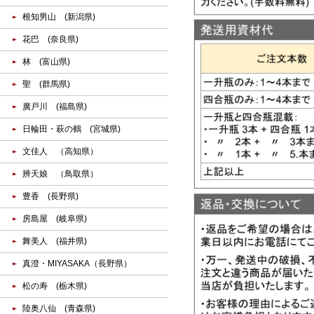
根知男山 (新潟県)
花巴 (奈良県)
林 (富山県)
聖 (群馬県)
廣戸川 (福島県)
日輪田・萩の鶴 (宮城県)
文佳人 （高知県）
辨天娘 （鳥取県）
豊香 (長野県)
房島屋 (岐阜県)
舞美人 (福井県)
真澄・MIYASAKA（長野県）
松の寿 (栃木県)
陸奥八仙 (青森県)