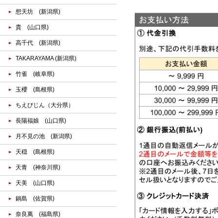
想天坊 (新潟県)
貴 (山口県)
高千代 (新潟県)
TAKARAYAMA (新潟県)
竹雀 (岐阜県)
玉櫻 (島根県)
ちえびじん（大分県）
長陽福娘 (山口県)
月不見の池 (新潟県)
天穏 (島根県)
天青 (神奈川県)
天美 (山口県)
鍋島 (佐賀県)
奈良萬 (福島県)