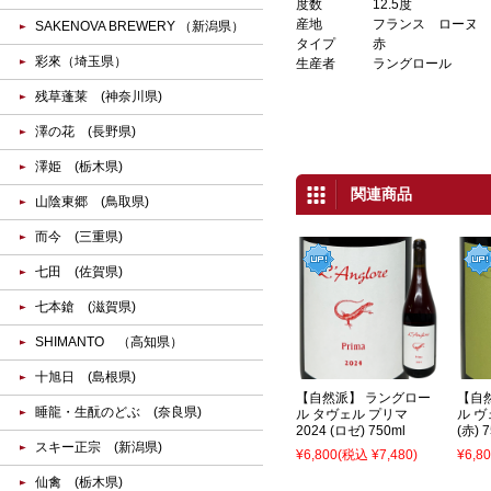
度数
12.5度
産地
フランス ローヌ
SAKENOVA BREWERY （新潟県）
タイプ
赤
彩來（埼玉県）
生産者
ラングロール
残草蓬莱 (神奈川県)
澤の花 (長野県)
澤姫 (栃木県)
関連商品
山陰東郷 (鳥取県)
而今 (三重県)
七田 (佐賀県)
七本鎗 (滋賀県)
SHIMANTO （高知県）
十旭日 (島根県)
【自然派】 ラングロー
【自
睡龍・生酛のどぶ (奈良県)
ル タヴェル プリマ
ル ヴ
2024 (ロゼ) 750ml
(赤) 
スキー正宗 (新潟県)
¥6,800
(税込 ¥7,480)
¥6,8
仙禽 (栃木県)