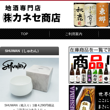
TOP
ご利用案内
SHUWAN（しゅわん）
SHUWAN（箱入り）1個 4,290円税込
＜ ご注文はコチラより ＞