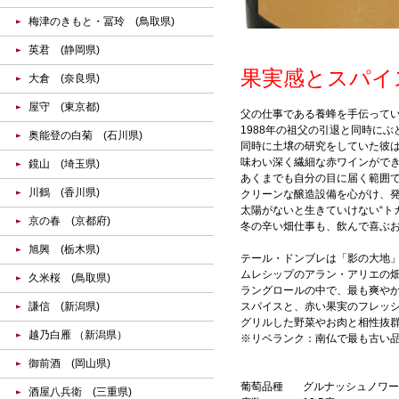
梅津のきもと・冨玲 (鳥取県)
英君 (静岡県)
果実感とスパイ
大倉 (奈良県)
屋守 (東京都)
父の仕事である養蜂を手伝って
1988年の祖父の引退と同時に
奥能登の白菊 (石川県)
同時に土壌の研究をしていた彼
味わい深く繊細な赤ワインができ
鏡山 (埼玉県)
あくまでも自分の目に届く範囲
川鶴 (香川県)
クリーンな醸造設備を心がけ、
太陽がないと生きていけない“ト
京の春 (京都府)
冬の辛い畑仕事も、飲んで喜ぶ
旭興 (栃木県)
テール・ドンブレは「影の大地
ムレシップのアラン・アリエの
久米桜 (鳥取県)
ラングロールの中で、最も爽や
謙信 (新潟県)
スパイスと、赤い果実のフレッ
グリルした野菜やお肉と相性抜
越乃白雁 （新潟県）
※リベランク：南仏で最も古い
御前酒 (岡山県)
葡萄品種
グルナッシュノワー
酒屋八兵衛 (三重県)