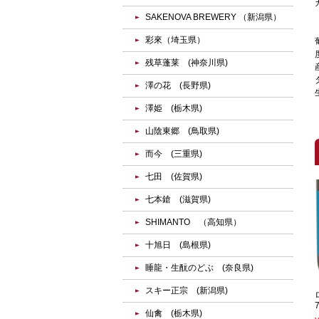
SAKENOVA BREWERY （新潟県）
彩來（埼玉県）
残草蓬莱 (神奈川県)
澤の花 (長野県)
澤姫 (栃木県)
山陰東郷 (鳥取県)
而今 (三重県)
七田 (佐賀県)
七本鎗 (滋賀県)
SHIMANTO （高知県）
十旭日 (島根県)
睡龍・生酛のどぶ (奈良県)
スキー正宗 (新潟県)
仙禽 (栃木県)