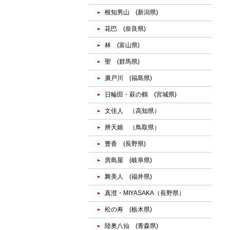
根知男山 (新潟県)
花巴 (奈良県)
林 (富山県)
聖 (群馬県)
廣戸川 (福島県)
日輪田・萩の鶴 (宮城県)
文佳人 （高知県）
辨天娘 （鳥取県）
豊香 (長野県)
房島屋 (岐阜県)
舞美人 (福井県)
真澄・MIYASAKA（長野県）
松の寿 (栃木県)
陸奥八仙 (青森県)