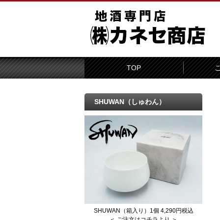
TOP
SHUWAN（しゅわん）
SHUWAN（箱入り）1個 4,290円税込
＜ ご注文はコチラより ＞