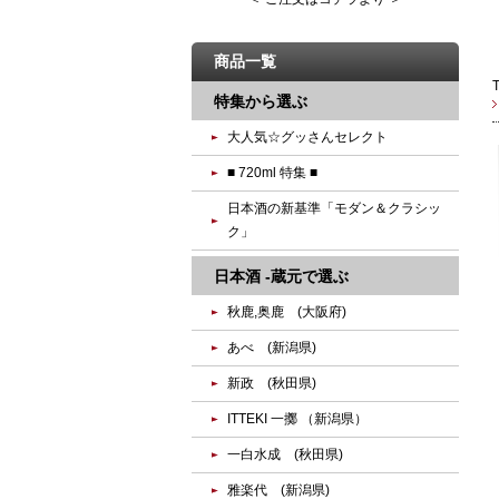
商品一覧
特集から選ぶ
大人気☆グッさんセレクト
■ 720ml 特集 ■
日本酒の新基準「モダン＆クラシッ
ク」
日本酒 -蔵元で選ぶ
秋鹿,奥鹿 (大阪府)
あべ (新潟県)
新政 (秋田県)
ITTEKI 一擲 （新潟県）
一白水成 (秋田県)
雅楽代 (新潟県)