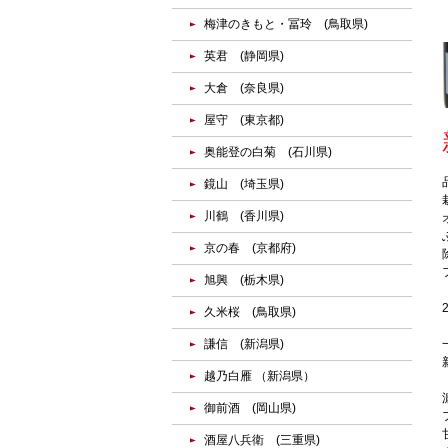
梅津のきもと・冨玲 (鳥取県)
英君 (静岡県)
大倉 (奈良県)
屋守 (東京都)
奥能登の白菊 (石川県)
鏡山 (埼玉県)
川鶴 (香川県)
京の春 (京都府)
旭興 (栃木県)
久米桜 (鳥取県)
謙信 (新潟県)
越乃白雁 （新潟県）
御前酒 (岡山県)
酒屋八兵衛 (三重県)