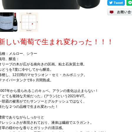
新しい葡萄で生まれ変わった！！！
品種：メルロー、シラー
栽培、醸造：
オリーブの木が広がる南向きの区画。粘土石灰質土壌。
ぶどうを7度に冷やしてから醸造。
除梗し、12日間のマセラシオン・セミ・カルボニック。
ファイバータンクで8ヶ月間熟成。
2007年から造られるこのキュベ。アランの進化は止まらない！
「とても複雑な天候だった」(アラン)という2021年VT。
一部霜の被害がでたサンソーとグルナッシュではなく、
新たな２つの品種で生まれ変わった！
濃密でありながらしっかりと
フレッシュさが表現されており、液体は繊細でエラガント。
甘草の穏やかな香りとガリックの清涼感。