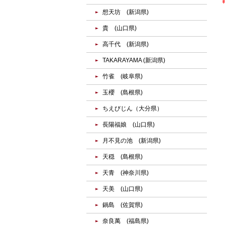
想天坊 (新潟県)
貴 (山口県)
高千代 (新潟県)
TAKARAYAMA (新潟県)
竹雀 (岐阜県)
玉櫻 (島根県)
ちえびじん（大分県）
長陽福娘 (山口県)
月不見の池 (新潟県)
天穏 (島根県)
天青 (神奈川県)
天美 (山口県)
鍋島 (佐賀県)
奈良萬 (福島県)