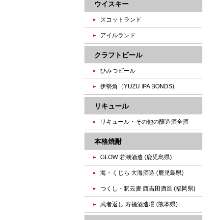
ウイスキー
スコットランド
アイルランド
クラフトビール
ひみつビール
伊勢角（YUZU IPA BONDS)
リキュール
リキュール・その他の醸造酒全酒
本格焼酎
GLOW 若潮酒造 (鹿児島県)
海・くじら 大海酒造 (鹿児島県)
つくし・釈云麦 西吉田酒造 (福岡県)
武者返し 寿福酒造場 (熊本県)