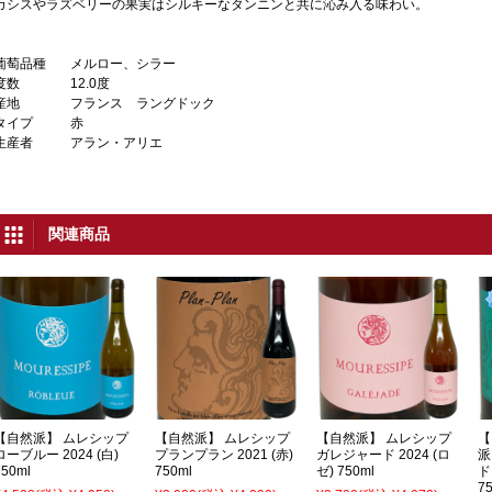
カシスやラズベリーの果実はシルキーなタンニンと共に沁み入る味わい。
葡萄品種
メルロー、シラー
度数
12.0度
産地
フランス ラングドック
タイプ
赤
生産者
アラン・アリエ
関連商品
【自然派】 ムレシップ
【自然派】 ムレシップ
【自然派】 ムレシップ
【
ローブルー 2024 (白)
プランプラン 2021 (赤)
ガレジャード 2024 (ロ
派
750ml
750ml
ゼ) 750ml
ド
7