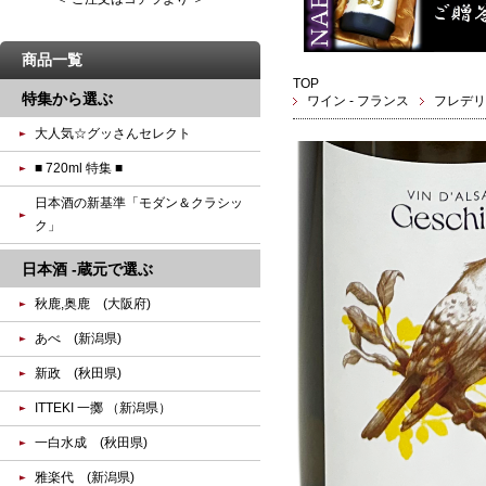
商品一覧
TOP
特集から選ぶ
ワイン - フランス
フレデリ
大人気☆グッさんセレクト
■ 720ml 特集 ■
日本酒の新基準「モダン＆クラシッ
ク」
日本酒 -蔵元で選ぶ
秋鹿,奥鹿 (大阪府)
あべ (新潟県)
新政 (秋田県)
ITTEKI 一擲 （新潟県）
一白水成 (秋田県)
雅楽代 (新潟県)