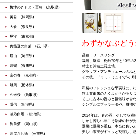
梅津のきもと・冨玲 (鳥取県)
英君 (静岡県)
大倉 (奈良県)
屋守 (東京都)
わずかなぶどう
奥能登の白菊 (石川県)
品種：リースリング
鏡山 (埼玉県)
栽培、醸造：樹齢70年と40年の
川鶴 (香川県)
粘土と沖積土質土壌。
グラップ・アンティエールのぶ
京の春 (京都府)
その後、ドゥミ・ミュイで6ヶ月
旭興 (栃木県)
和梨のフレッシュな果実味に、
粘土質由来のふくよかさがあり
久米桜 (鳥取県)
そこに古木の旨みと複雑味が合
謙信 (新潟県)
シンプルにブッラータや、柑橘
越乃白雁 （新潟県）
2024年は、春の雹、そして収
しかし苦しい年こそ熟練の技が
御前酒 (岡山県)
選果に選果を重ね、本当に良い
美しい果実がギュッと凝縮し、
酒屋八兵衛 (三重県)