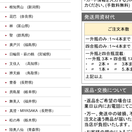
根知男山 (新潟県)
花巴 (奈良県)
林 (富山県)
聖 (群馬県)
廣戸川 (福島県)
日輪田・萩の鶴 (宮城県)
文佳人 （高知県）
辨天娘 （鳥取県）
豊香 (長野県)
房島屋 (岐阜県)
舞美人 (福井県)
真澄・MIYASAKA（長野県）
松の寿 (栃木県)
陸奥八仙 (青森県)