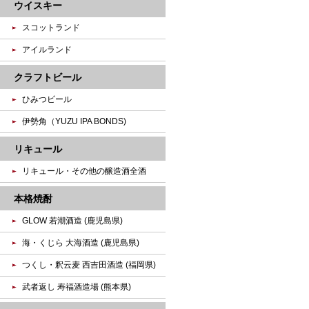
ウイスキー
スコットランド
アイルランド
クラフトビール
ひみつビール
伊勢角（YUZU IPA BONDS)
リキュール
リキュール・その他の醸造酒全酒
本格焼酎
GLOW 若潮酒造 (鹿児島県)
海・くじら 大海酒造 (鹿児島県)
つくし・釈云麦 西吉田酒造 (福岡県)
武者返し 寿福酒造場 (熊本県)