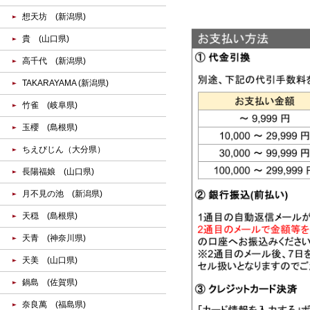
想天坊 (新潟県)
貴 (山口県)
高千代 (新潟県)
TAKARAYAMA (新潟県)
竹雀 (岐阜県)
玉櫻 (島根県)
ちえびじん（大分県）
長陽福娘 (山口県)
月不見の池 (新潟県)
天穏 (島根県)
天青 (神奈川県)
天美 (山口県)
鍋島 (佐賀県)
奈良萬 (福島県)