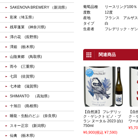
葡萄品種
リースリング100％
SAKENOVA BREWERY （新潟県）
度数
12度
彩來（埼玉県）
産地
フランス アルザス
タイプ
白
残草蓬莱 (神奈川県)
生産者
フレデリック・ゲシ
澤の花 (長野県)
澤姫 (栃木県)
関連商品
山陰東郷 (鳥取県)
而今 (三重県)
七田 (佐賀県)
七本鎗 (滋賀県)
SHIMANTO （高知県）
十旭日 (島根県)
【自然派】 フレデリッ
【自
睡龍・生酛のどぶ (奈良県)
ク・ゲシクト ピノ・ブ
ク・
ラン ヌータル 2023 (白)
ワール 
スキー正宗 (新潟県)
750ml
¥5,7
¥6,900
(税込 ¥7,590)
仙禽 (栃木県)