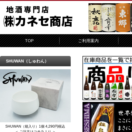
TOP
ご利用案内
SHUWAN（しゅわん）
SHUWAN（箱入り）1個 4,290円税込
＜ ご注文はコチラより ＞