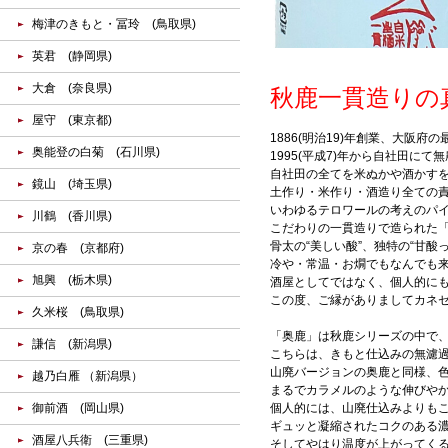
梅津のきもと・冨玲 (鳥取県)
英君 (静岡県)
大倉 (奈良県)
秋鹿一貫造りの
屋守 (東京都)
1886(明治19)年創業、大阪
奥能登の白菊 (石川県)
1995(平成7)年から自社田にて
自社田の全てを米ぬかや酒かす
鏡山 (埼玉県)
土作り・米作り・酒造り全ての
いわゆるテロワールの考えのパ
川鶴 (香川県)
こだわりの一貫造りで造られた「
骨太の“美しい酸”、独特の“甘
京の春 (京都府)
冷や・常温・お燗でもなんでも
旭興 (栃木県)
酒屋としてではなく、個人的に
この度、ご縁がありましてカネ
久米桜 (鳥取県)
「奥鹿」は秋鹿シリーズの中で
謙信 (新潟県)
こちらは、きもと仕込みの無濾
山廃バージョンの奥鹿と同様、
越乃白雁 （新潟県）
まるでカラメルのような伸びや
御前酒 (岡山県)
個人的には、山廃仕込みよりも
ギュッと凝縮されたコクのある
酒屋八兵衛 (三重県)
そしてやはり温度が上がってく