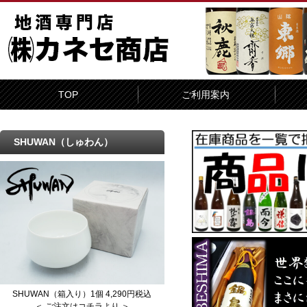
TOP
ご利用案内
SHUWAN（しゅわん）
SHUWAN（箱入り）1個 4,290円税込
＜ ご注文はコチラより ＞