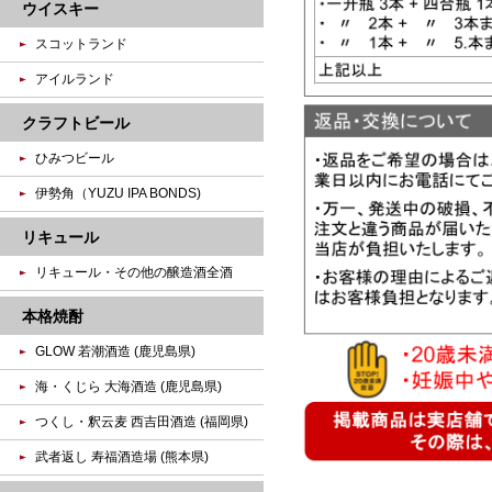
ウイスキー
スコットランド
アイルランド
クラフトビール
ひみつビール
伊勢角（YUZU IPA BONDS)
リキュール
リキュール・その他の醸造酒全酒
本格焼酎
GLOW 若潮酒造 (鹿児島県)
海・くじら 大海酒造 (鹿児島県)
つくし・釈云麦 西吉田酒造 (福岡県)
武者返し 寿福酒造場 (熊本県)