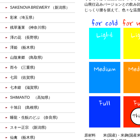
山廃仕込みバージョンとの飲み
SAKENOVA BREWERY （新潟県）
じっくり腰を据えて、色々な温
彩來（埼玉県）
残草蓬莱 (神奈川県)
澤の花 (長野県)
澤姫 (栃木県)
山陰東郷 (鳥取県)
而今 (三重県)
七田 (佐賀県)
七本鎗 (滋賀県)
SHIMANTO （高知県）
十旭日 (島根県)
睡龍・生酛のどぶ (奈良県)
スキー正宗 (新潟県)
原材料
米(国産)・米麹(国産米
仙禽 (栃木県)