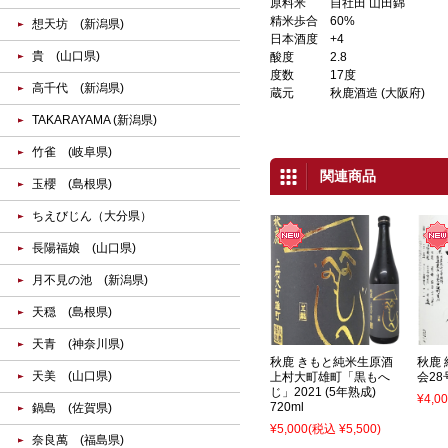
原料米
自社田 山田錦
精米歩合
60%
想天坊 (新潟県)
日本酒度
+4
貴 (山口県)
酸度
2.8
度数
17度
高千代 (新潟県)
蔵元
秋鹿酒造 (大阪府)
TAKARAYAMA (新潟県)
竹雀 (岐阜県)
関連商品
玉櫻 (島根県)
ちえびじん（大分県）
長陽福娘 (山口県)
月不見の池 (新潟県)
天穏 (島根県)
天青 (神奈川県)
秋鹿 きもと純米生原酒
秋鹿 
天美 (山口県)
上村大町雄町「黒もへ
会28
じ」2021 (5年熟成)
¥4,0
720ml
鍋島 (佐賀県)
¥5,000
(税込 ¥5,500)
奈良萬 (福島県)