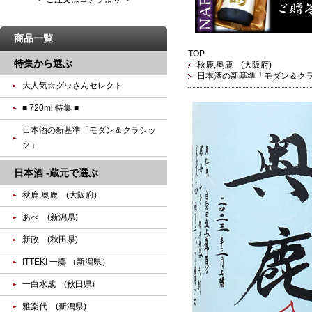
商品一覧
TOP
特集から選ぶ
秋鹿,奥鹿 (大阪府)
日本酒の新基準「モダン＆ク
大人気☆グッさんセレクト
■ 720ml 特集 ■
日本酒の新基準「モダン＆クラシッ
ク」
日本酒 -蔵元で選ぶ
秋鹿,奥鹿 (大阪府)
あべ (新潟県)
新政 (秋田県)
ITTEKI 一擲 （新潟県）
一白水成 (秋田県)
雅楽代 (新潟県)