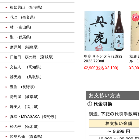
根知男山 (新潟県)
花巴 (奈良県)
林 (富山県)
聖 (群馬県)
廣戸川 (福島県)
奥鹿 きもと火入れ原酒
秋鹿
日輪田・萩の鶴 (宮城県)
2023 720ml
ル 1
文佳人 （高知県）
¥2,900
(税込 ¥3,190)
¥3,0
辨天娘 （鳥取県）
豊香 (長野県)
房島屋 (岐阜県)
舞美人 (福井県)
真澄・MIYASAKA（長野県）
松の寿 (栃木県)
陸奥八仙 (青森県)