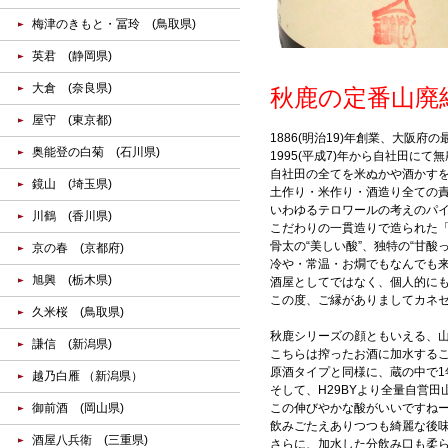
梅津のきもと・冨玲 (鳥取県)
英君 (静岡県)
大倉 (奈良県)
秋鹿の定番山廃
屋守 (東京都)
1886(明治19)年創業、大阪
奥能登の白菊 (石川県)
1995(平成7)年から自社田にて
自社田の全てを米ぬかや酒かす
鏡山 (埼玉県)
土作り・米作り・酒造り全ての
いわゆるテロワールの考えのパ
川鶴 (香川県)
こだわりの一貫造りで造られた「
骨太の“美しい酸”、独特の“甘
京の春 (京都府)
冷や・常温・お燗でもなんでも
旭興 (栃木県)
酒屋としてではなく、個人的に
この度、ご縁がありましてカネ
久米桜 (鳥取県)
秋鹿シリーズの顔ともいえる、
謙信 (新潟県)
こちらは搾ったお酒に加水するこ
原酒タイプと同様に、蔵の中で
越乃白雁 （新潟県）
そして、H29BYより全量自営
御前酒 (岡山県)
この伸びやかな酸がいいですね
飲みごたえありつつも綺麗な後
酒屋八兵衛 (三重県)
さらに、加水した分飲み口も柔