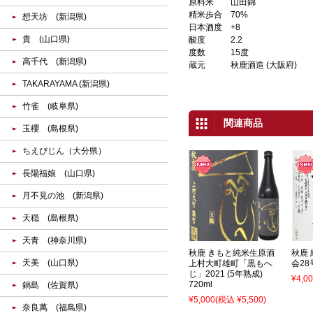
原料米
山田錦
精米歩合
70%
想天坊 (新潟県)
日本酒度
+8
貴 (山口県)
酸度
2.2
度数
15度
高千代 (新潟県)
蔵元
秋鹿酒造 (大阪府)
TAKARAYAMA (新潟県)
竹雀 (岐阜県)
関連商品
玉櫻 (島根県)
ちえびじん（大分県）
長陽福娘 (山口県)
月不見の池 (新潟県)
天穏 (島根県)
天青 (神奈川県)
秋鹿 きもと純米生原酒
秋鹿 
天美 (山口県)
上村大町雄町「黒もへ
会28
じ」2021 (5年熟成)
¥4,0
720ml
鍋島 (佐賀県)
¥5,000
(税込 ¥5,500)
奈良萬 (福島県)