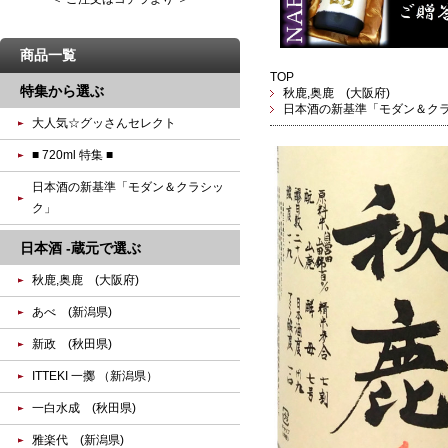
商品一覧
TOP
特集から選ぶ
秋鹿,奥鹿 (大阪府)
日本酒の新基準「モダン＆ク
大人気☆グッさんセレクト
■ 720ml 特集 ■
日本酒の新基準「モダン＆クラシッ
ク」
日本酒 -蔵元で選ぶ
秋鹿,奥鹿 (大阪府)
あべ (新潟県)
新政 (秋田県)
ITTEKI 一擲 （新潟県）
一白水成 (秋田県)
雅楽代 (新潟県)