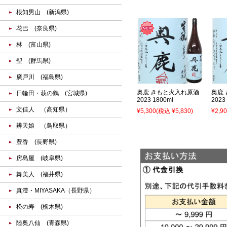
根知男山 (新潟県)
花巴 (奈良県)
林 (富山県)
聖 (群馬県)
廣戸川 (福島県)
奥鹿 きもと火入れ原酒
奥鹿
日輪田・萩の鶴 (宮城県)
2023 1800ml
2023
文佳人 （高知県）
¥5,300
(税込 ¥5,830)
¥2,9
辨天娘 （鳥取県）
豊香 (長野県)
房島屋 (岐阜県)
舞美人 (福井県)
真澄・MIYASAKA（長野県）
松の寿 (栃木県)
陸奥八仙 (青森県)