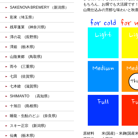
もちろん、お燗でも大活躍です
SAKENOVA BREWERY （新潟県）
山廃仕込みの芳醇な味わいと秋
彩來（埼玉県）
残草蓬莱 (神奈川県)
澤の花 (長野県)
澤姫 (栃木県)
山陰東郷 (鳥取県)
而今 (三重県)
七田 (佐賀県)
七本鎗 (滋賀県)
SHIMANTO （高知県）
十旭日 (島根県)
睡龍・生酛のどぶ (奈良県)
スキー正宗 (新潟県)
原材料
米(国産)・米麹(国産米
仙禽 (栃木県)