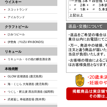
ウイスキー
スコットランド
アイルランド
クラフトビール
ひみつビール
伊勢角（YUZU IPA BONDS)
リキュール
リキュール・その他の醸造酒全酒
本格焼酎
GLOW 若潮酒造 (鹿児島県)
海・くじら 大海酒造 (鹿児島県)
つくし・釈云麦 西吉田酒造 (福岡県)
武者返し 寿福酒造場 (熊本県)