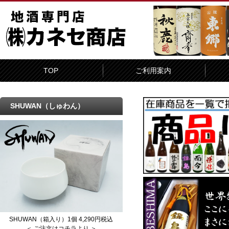
TOP
ご利用案内
SHUWAN（しゅわん）
SHUWAN（箱入り）1個 4,290円税込
＜ ご注文はコチラより ＞