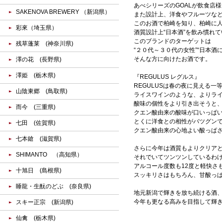
あべシリーズのGOALが飲食店
SAKENOVA BREWERY （新潟県）
また設計上、洋食やフルーツな
このお酒で柏崎を知り、柏崎に
彩來（埼玉県）
酒質設計上“日本酒”を飲み慣れ
このブランドのターゲットは
残草蓬莱 (神奈川県)
“２０代～３０代の女性”“日本酒
そんな方に向けたお酒です。
澤の花 (長野県)
澤姫 (栃木県)
『REGULUS レグルス』
REGULUSは春の夜に見える
山陰東郷 (鳥取県)
ライスワインのような、よりラ
酸味の個性をより引き出そうと
而今 (三重県)
クエン酸由来の酸味が口いっぱ
とくに洋食との相性がバツグン
七田 (佐賀県)
クエン酸由来の心地よい酸っぱ
七本鎗 (滋賀県)
さらに今年は酒質もよりクリア
SHIMANTO （高知県）
それでいてツンツンしているわ
アルコール度数も12度と軽快さ
十旭日 (島根県)
スッキリさはもちろん、甘酸っ
睡龍・生酛のどぶ (奈良県)
地元新潟で輝きを放ち続ける酒
今年も更なる高みを目指して輝
スキー正宗 (新潟県)
仙禽 (栃木県)