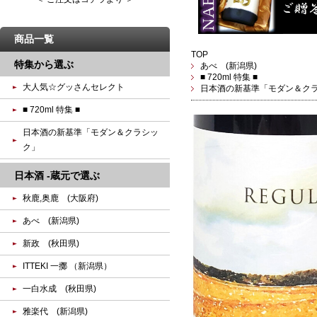
商品一覧
TOP
特集から選ぶ
あべ (新潟県)
■ 720ml 特集 ■
大人気☆グッさんセレクト
日本酒の新基準「モダン＆ク
■ 720ml 特集 ■
日本酒の新基準「モダン＆クラシッ
ク」
日本酒 -蔵元で選ぶ
秋鹿,奥鹿 (大阪府)
あべ (新潟県)
新政 (秋田県)
ITTEKI 一擲 （新潟県）
一白水成 (秋田県)
雅楽代 (新潟県)