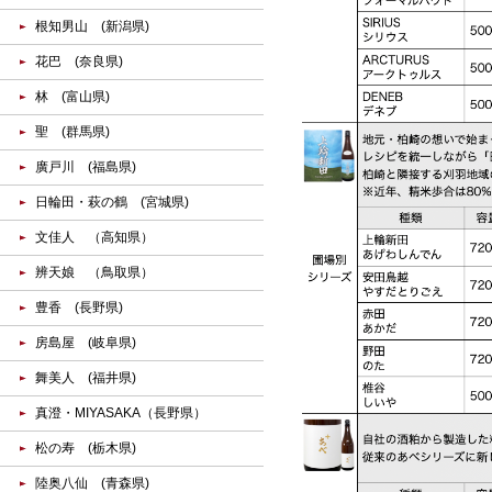
根知男山 (新潟県)
花巴 (奈良県)
林 (富山県)
聖 (群馬県)
廣戸川 (福島県)
日輪田・萩の鶴 (宮城県)
文佳人 （高知県）
辨天娘 （鳥取県）
豊香 (長野県)
房島屋 (岐阜県)
舞美人 (福井県)
真澄・MIYASAKA（長野県）
松の寿 (栃木県)
陸奥八仙 (青森県)