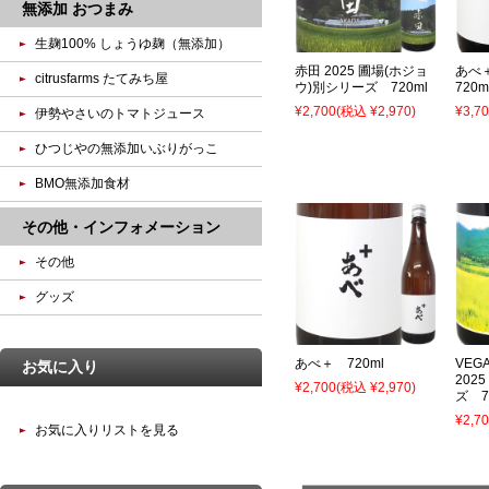
無添加 おつまみ
生麹100% しょうゆ麹（無添加）
赤田 2025 圃場(ホジョ
あべ
citrusfarms たてみち屋
ウ)別シリーズ 720ml
720m
¥2,700
(税込 ¥2,970)
¥3,7
伊勢やさいのトマトジュース
ひつじやの無添加いぶりがっこ
BMO無添加食材
その他・インフォメーション
その他
グッズ
あべ＋ 720ml
VEG
お気に入り
202
¥2,700
(税込 ¥2,970)
ズ 7
¥2,7
お気に入りリストを見る