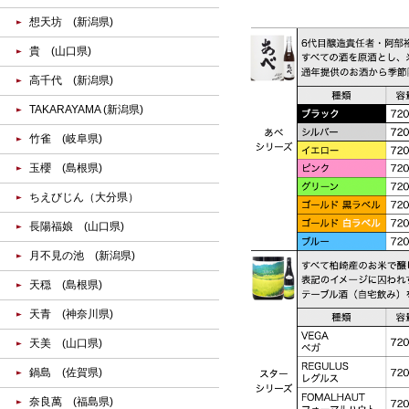
想天坊 (新潟県)
貴 (山口県)
高千代 (新潟県)
TAKARAYAMA (新潟県)
竹雀 (岐阜県)
玉櫻 (島根県)
ちえびじん（大分県）
長陽福娘 (山口県)
月不見の池 (新潟県)
天穏 (島根県)
天青 (神奈川県)
天美 (山口県)
鍋島 (佐賀県)
奈良萬 (福島県)