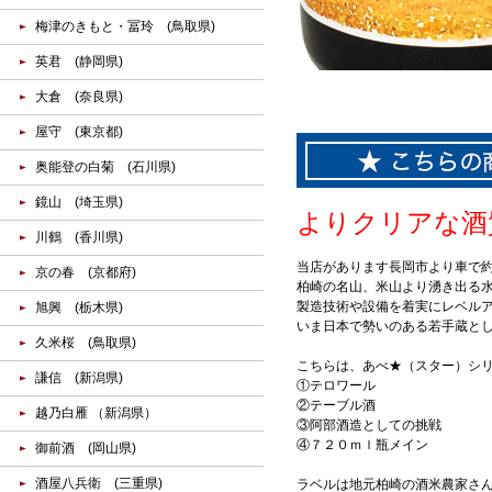
梅津のきもと・冨玲 (鳥取県)
英君 (静岡県)
大倉 (奈良県)
屋守 (東京都)
奥能登の白菊 (石川県)
鏡山 (埼玉県)
よりクリアな酒
川鶴 (香川県)
当店があります長岡市より車で約
京の春 (京都府)
柏崎の名山、米山より湧き出る
製造技術や設備を着実にレベル
旭興 (栃木県)
いま日本で勢いのある若手蔵と
久米桜 (鳥取県)
こちらは、あべ★（スター）シ
謙信 (新潟県)
①テロワール
②テーブル酒
越乃白雁 （新潟県）
③阿部酒造としての挑戦
④７２０ｍｌ瓶メイン
御前酒 (岡山県)
酒屋八兵衛 (三重県)
ラベルは地元柏崎の酒米農家さ