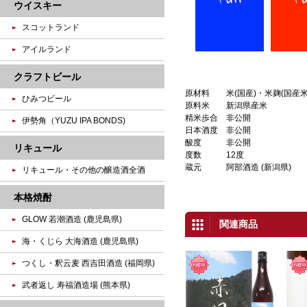
ウイスキー
スコットランド
アイルランド
クラフトビール
原材料
米(国産)・米麹(国産米
ひみつビール
原料米
新潟県産米
精米歩合
非公開
伊勢角（YUZU IPA BONDS)
日本酒度
非公開
酸度
非公開
リキュール
度数
12度
蔵元
阿部酒造 (新潟県)
リキュール・その他の醸造酒全酒
本格焼酎
GLOW 若潮酒造 (鹿児島県)
関連商品
海・くじら 大海酒造 (鹿児島県)
つくし・釈云麦 西吉田酒造 (福岡県)
武者返し 寿福酒造場 (熊本県)