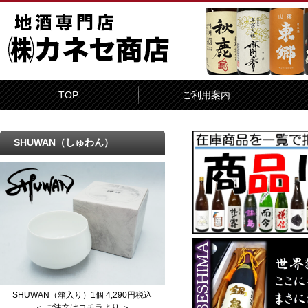
TOP
ご利用案内
SHUWAN（しゅわん）
SHUWAN（箱入り）1個 4,290円税込
＜ ご注文はコチラより ＞