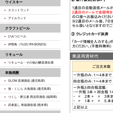
ウイスキー
スコットランド
アイルランド
クラフトビール
ひみつビール
伊勢角（YUZU IPA BONDS)
リキュール
リキュール・その他の醸造酒全酒
本格焼酎
GLOW 若潮酒造 (鹿児島県)
海・くじら 大海酒造 (鹿児島県)
つくし・釈云麦 西吉田酒造 (福岡県)
武者返し 寿福酒造場 (熊本県)