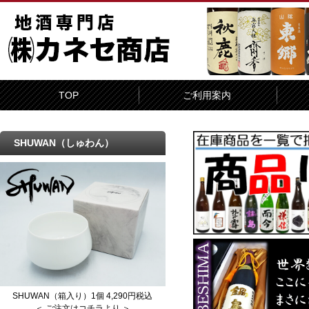
TOP
ご利用案内
SHUWAN（しゅわん）
SHUWAN（箱入り）1個 4,290円税込
＜ ご注文はコチラより ＞