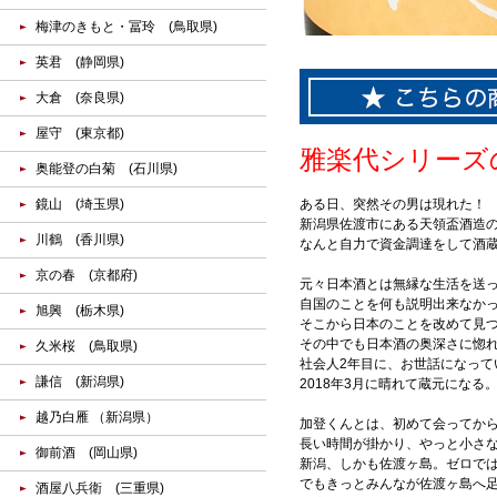
梅津のきもと・冨玲 (鳥取県)
英君 (静岡県)
大倉 (奈良県)
屋守 (東京都)
雅楽代シリーズの
奥能登の白菊 (石川県)
鏡山 (埼玉県)
ある日、突然その男は現れた！
新潟県佐渡市にある天領盃酒造の社
川鶴 (香川県)
なんと自力で資金調達をして酒蔵
京の春 (京都府)
元々日本酒とは無縁な生活を送
自国のことを何も説明出来なか
旭興 (栃木県)
そこから日本のことを改めて見
その中でも日本酒の奥深さに惚
久米桜 (鳥取県)
社会人2年目に、お世話になっ
謙信 (新潟県)
2018年3月に晴れて蔵元になる
越乃白雁 （新潟県）
加登くんとは、初めて会ってか
長い時間が掛かり、やっと小さ
御前酒 (岡山県)
新潟、しかも佐渡ヶ島。ゼロで
でもきっとみんなが佐渡ヶ島へ
酒屋八兵衛 (三重県)