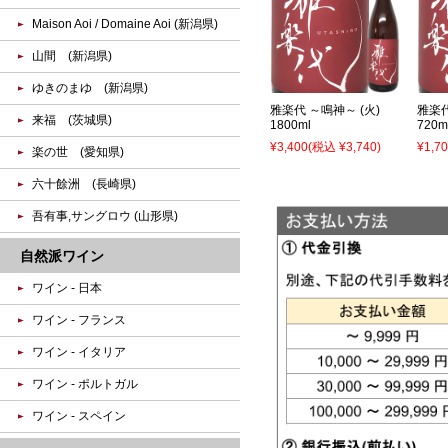
Maison Aoi / Domaine Aoi (新潟県)
山間 (新潟県)
ゆきのまゆ (新潟県)
雅楽代 ～鳴神～ (火)
雅楽代
来福 (茨城県)
1800ml
720m
¥3,400
(税込 ¥3,740)
¥1,7
楽の世 (愛知県)
六十餘洲 (長崎県)
吾有事,サングロウ (山形県)
自然派ワイン
ワイン - 日本
ワイン - フランス
ワイン - イタリア
ワイン - ポルトガル
ワイン - スペイン