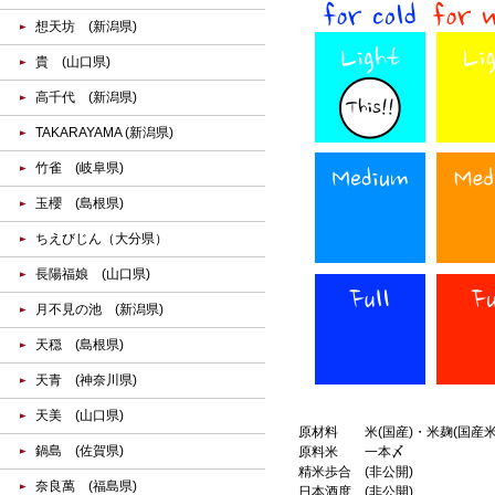
想天坊 (新潟県)
貴 (山口県)
高千代 (新潟県)
TAKARAYAMA (新潟県)
竹雀 (岐阜県)
玉櫻 (島根県)
ちえびじん（大分県）
長陽福娘 (山口県)
月不見の池 (新潟県)
天穏 (島根県)
天青 (神奈川県)
天美 (山口県)
原材料
米(国産)・米麹(国産米
鍋島 (佐賀県)
原料米
一本〆
精米歩合
(非公開)
奈良萬 (福島県)
日本酒度
(非公開)