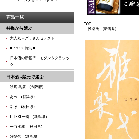
商品一覧
TOP
特集から選ぶ
雅楽代 (新潟県)
大人気☆グッさんセレクト
■ 720ml 特集 ■
日本酒の新基準「モダン＆クラシッ
ク」
日本酒 -蔵元で選ぶ
秋鹿,奥鹿 (大阪府)
あべ (新潟県)
新政 (秋田県)
ITTEKI 一擲 （新潟県）
一白水成 (秋田県)
雅楽代 (新潟県)