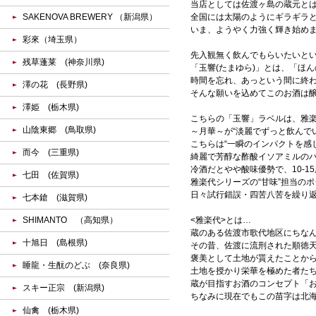
当店としては佐渡ヶ島の蔵元と
SAKENOVA BREWERY （新潟県）
全国には太陽のようにギラギラ
いま、ようやく力強く輝き始め
彩來（埼玉県）
先入観無く飲んでもらいたいと
残草蓬莱 (神奈川県)
「玉響(たまゆら)」とは、「ほ
時間を忘れ、あっという間に終
澤の花 (長野県)
そんな願いを込めてこのお酒は
澤姫 (栃木県)
こちらの「玉響」ラベルは、雅
山陰東郷 (鳥取県)
～月華～が“淡麗でずっと飲んで
こちらは“一瞬のインパクトを感
而今 (三重県)
綺麗で芳醇な酢酸イソアミルの
冷酒だとやや酸味優勢で、10-
七田 (佐賀県)
雅楽代シリーズの“甘味”担当の
日々試行錯誤・四苦八苦を繰り
七本鎗 (滋賀県)
SHIMANTO （高知県）
<雅楽代>とは…
蔵のある佐渡市歌代地区にちな
十旭日 (島根県)
その昔、佐渡に流刑された順徳
褒美として土地が貰えたことか
睡龍・生酛のどぶ (奈良県)
土地を授かり栄華を極めた者たち
蔵が目指すお酒のコンセプト「
スキー正宗 (新潟県)
ちなみに現在でもこの苗字は北海
仙禽 (栃木県)