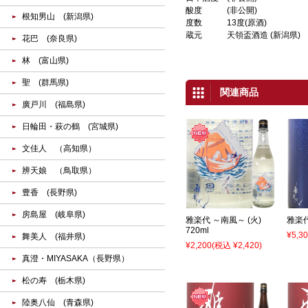
酸度
(非公開)
根知男山 (新潟県)
度数
13度(原酒)
蔵元
天領盃酒造 (新潟県)
花巴 (奈良県)
林 (富山県)
聖 (群馬県)
関連商品
廣戸川 (福島県)
日輪田・萩の鶴 (宮城県)
文佳人 （高知県）
辨天娘 （鳥取県）
豊香 (長野県)
房島屋 (岐阜県)
雅楽代 ～南風～ (火)
雅楽代
720ml
¥5,3
舞美人 (福井県)
¥2,200
(税込 ¥2,420)
真澄・MIYASAKA（長野県）
松の寿 (栃木県)
陸奥八仙 (青森県)