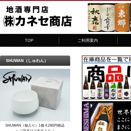
TOP
ご利用案内
SHUWAN（しゅわん）
SHUWAN（箱入り）1個 4,290円税込
＜ ご注文はコチラより ＞