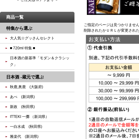
商品一覧
ご指定のページは見つかりませ
特集から選ぶ
削除されたかＵＲＬが変更され
大人気☆グッさんセレクト
■ 720ml 特集 ■
日本酒の新基準「モダン＆クラシッ
ク」
日本酒 -蔵元で選ぶ
秋鹿,奥鹿 (大阪府)
あべ (新潟県)
新政 (秋田県)
ITTEKI 一擲 （新潟県）
一白水成 (秋田県)
雅楽代 (新潟県)