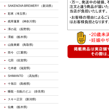
SAKENOVA BREWERY （新潟県）
彩來（埼玉県）
残草蓬莱 (神奈川県)
澤の花 (長野県)
澤姫 (栃木県)
山陰東郷 (鳥取県)
而今 (三重県)
七田 (佐賀県)
七本鎗 (滋賀県)
SHIMANTO （高知県）
十旭日 (島根県)
睡龍・生酛のどぶ (奈良県)
スキー正宗 (新潟県)
仙禽 (栃木県)