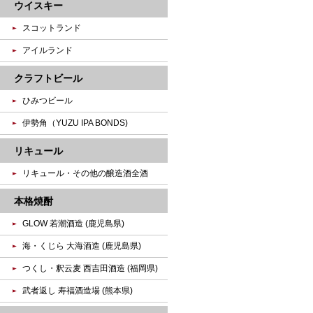
ウイスキー
スコットランド
アイルランド
クラフトビール
ひみつビール
伊勢角（YUZU IPA BONDS)
リキュール
リキュール・その他の醸造酒全酒
本格焼酎
GLOW 若潮酒造 (鹿児島県)
海・くじら 大海酒造 (鹿児島県)
つくし・釈云麦 西吉田酒造 (福岡県)
武者返し 寿福酒造場 (熊本県)