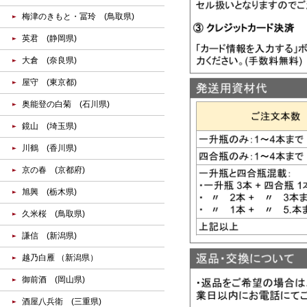
梅津のきもと・冨玲 (鳥取県)
英君 (静岡県)
大倉 (奈良県)
屋守 (東京都)
奥能登の白菊 (石川県)
鏡山 (埼玉県)
川鶴 (香川県)
京の春 (京都府)
旭興 (栃木県)
久米桜 (鳥取県)
謙信 (新潟県)
越乃白雁 （新潟県）
御前酒 (岡山県)
酒屋八兵衛 (三重県)