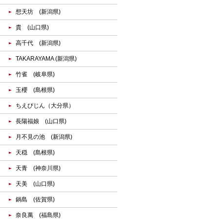
想天坊 (新潟県)
貴 (山口県)
高千代 (新潟県)
TAKARAYAMA (新潟県)
竹雀 (岐阜県)
玉櫻 (島根県)
ちえびじん（大分県）
長陽福娘 (山口県)
月不見の池 (新潟県)
天穏 (島根県)
天青 (神奈川県)
天美 (山口県)
鍋島 (佐賀県)
奈良萬 (福島県)