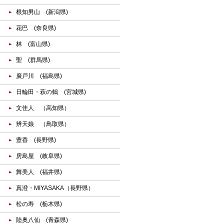
根知男山 (新潟県)
花巴 (奈良県)
林 (富山県)
聖 (群馬県)
廣戸川 (福島県)
日輪田・萩の鶴 (宮城県)
文佳人 （高知県）
辨天娘 （鳥取県）
豊香 (長野県)
房島屋 (岐阜県)
舞美人 (福井県)
真澄・MIYASAKA（長野県）
松の寿 (栃木県)
陸奥八仙 (青森県)