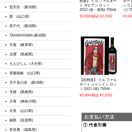
然派】 イル ファルネー
ネー
ト ガビアン ロッソ
ンコ 
想天坊 (新潟県)
2022 (赤・発泡) 750ml
ジ) 7
¥2,000
(税込 ¥2,200)
¥3,0
貴 (山口県)
高千代 (新潟県)
TAKARAYAMA (新潟県)
竹雀 (岐阜県)
玉櫻 (島根県)
ちえびじん（大分県）
長陽福娘 (山口県)
【自然派】 イル ファル
月不見の池 (新潟県)
ネート ジャンドン ロッ
ソ 2021 (赤) 750ml
天穏 (島根県)
¥2,000
(税込 ¥2,200)
天青 (神奈川県)
天美 (山口県)
鍋島 (佐賀県)
奈良萬 (福島県)