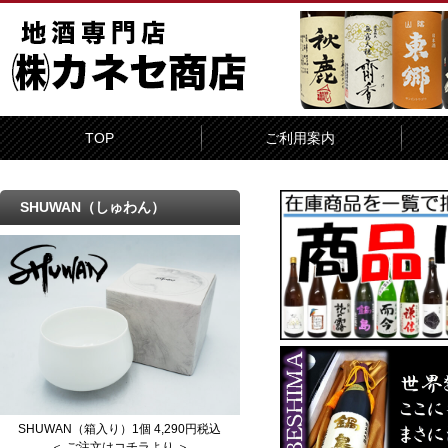
TOP
ご利用案内
SHUWAN（しゅわん）
SHUWAN（箱入り）1個 4,290円税込
＜ ご注文はコチラより ＞