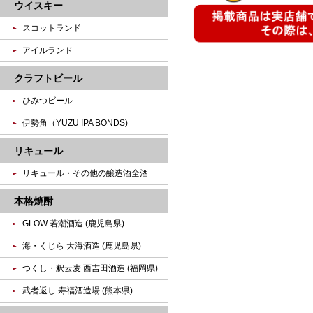
ウイスキー
スコットランド
アイルランド
クラフトビール
ひみつビール
伊勢角（YUZU IPA BONDS)
リキュール
リキュール・その他の醸造酒全酒
本格焼酎
GLOW 若潮酒造 (鹿児島県)
海・くじら 大海酒造 (鹿児島県)
つくし・釈云麦 西吉田酒造 (福岡県)
武者返し 寿福酒造場 (熊本県)