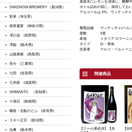
蒸留水にレモンを浸漬し、醗酵
ボトル詰めの前に、保存してお
SAKENOVA BREWERY （新潟県）
アルコールは 4%、ヴィナッチ
彩來（埼玉県）
残草蓬莱 (神奈川県)
葡萄品種
ヴィナッチャ(ペルゴ
度数
4度
澤の花 (長野県)
産地
イタリア ロマーニ
タイプ
白・発泡
澤姫 (栃木県)
生産者
マルコ・ベルトーニ
山陰東郷 (鳥取県)
而今 (三重県)
七田 (佐賀県)
関連商品
七本鎗 (滋賀県)
SHIMANTO （高知県）
十旭日 (島根県)
睡龍・生酛のどぶ (奈良県)
スキー正宗 (新潟県)
【クール便必須】【自
【自
仙禽 (栃木県)