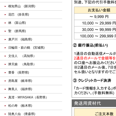
根知男山 (新潟県)
花巴 (奈良県)
林 (富山県)
聖 (群馬県)
廣戸川 (福島県)
日輪田・萩の鶴 (宮城県)
文佳人 （高知県）
辨天娘 （鳥取県）
豊香 (長野県)
房島屋 (岐阜県)
舞美人 (福井県)
真澄・MIYASAKA（長野県）
松の寿 (栃木県)
陸奥八仙 (青森県)