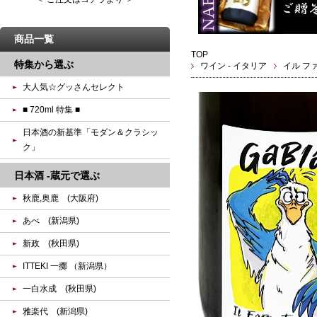
商品一覧
TOP
特集から選ぶ
ワイン - イタリア
イル フ
大人気☆グッさんセレクト
■ 720ml 特集 ■
日本酒の新基準「モダン＆クラシッ
ク」
日本酒 -蔵元で選ぶ
秋鹿,奥鹿 (大阪府)
あべ (新潟県)
新政 (秋田県)
ITTEKI 一擲 （新潟県）
一白水成 (秋田県)
雅楽代 (新潟県)