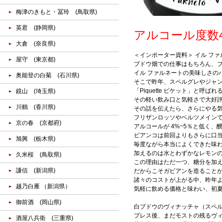
梅津のきもと・冨玲 (鳥取県)
英君 (静岡県)
アルコール度数
大倉 (奈良県)
＜インポーター資料＞ イル フ
屋守 (東京都)
ブドウ畑での仕事はもちろん、
イル ファルネートの美味しさの
奥能登の白菊 (石川県)
そこで昨年、スペルグレやジャン
「Piquette ピケット」と
鏡山 (埼玉県)
その軽い飲み口と気軽さで大好
川鶴 (香川県)
その話を伝えたら、さらにやる
フリザンロッソやベルツメイン
京の春 (京都府)
アルコールが 4%~5％と低く
ビアンコは前回よりもさらに口
旭興 (栃木県)
毎度ながら本当によくできた味わ
加えるのは水とわずかなレモン
久米桜 (鳥取県)
この理由はただ一つ、糖分を加
謙信 (新潟県)
だからこそガビアンを造ること
諸々のコストが上がる中、昨年
越乃白雁 （新潟県）
気軽に飲める価格と味わい、初
御前酒 (岡山県)
白ブドウのヴィナッチャ（スペルゴ
プレス後、まだモストの残るヴ
酒屋八兵衛 (三重県)