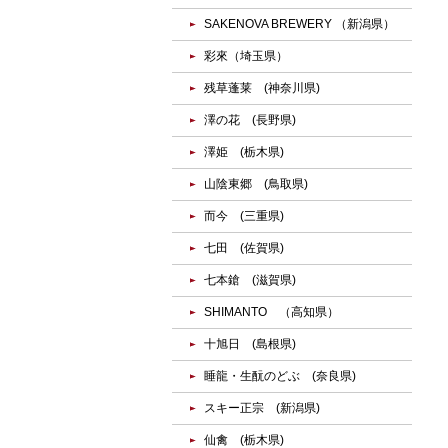
SAKENOVA BREWERY （新潟県）
彩來（埼玉県）
残草蓬莱 (神奈川県)
澤の花 (長野県)
澤姫 (栃木県)
山陰東郷 (鳥取県)
而今 (三重県)
七田 (佐賀県)
七本鎗 (滋賀県)
SHIMANTO （高知県）
十旭日 (島根県)
睡龍・生酛のどぶ (奈良県)
スキー正宗 (新潟県)
仙禽 (栃木県)