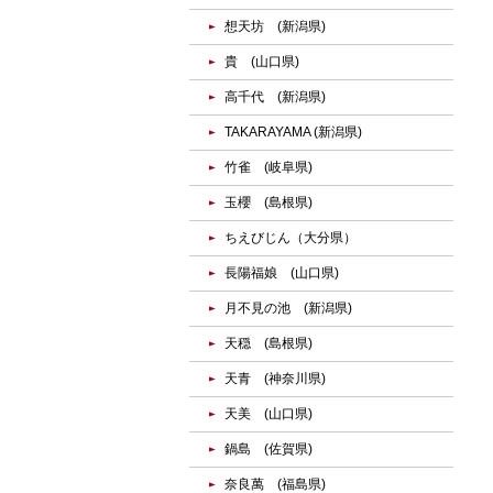
想天坊 (新潟県)
貴 (山口県)
高千代 (新潟県)
TAKARAYAMA (新潟県)
竹雀 (岐阜県)
玉櫻 (島根県)
ちえびじん（大分県）
長陽福娘 (山口県)
月不見の池 (新潟県)
天穏 (島根県)
天青 (神奈川県)
天美 (山口県)
鍋島 (佐賀県)
奈良萬 (福島県)