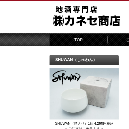
TOP
SHUWAN（しゅわん）
SHUWAN（箱入り）1個 4,290円税込
＜ ご注文はコチラより ＞