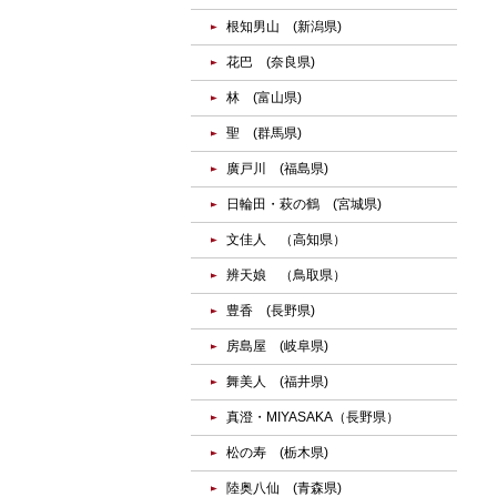
根知男山 (新潟県)
花巴 (奈良県)
林 (富山県)
聖 (群馬県)
廣戸川 (福島県)
日輪田・萩の鶴 (宮城県)
文佳人 （高知県）
辨天娘 （鳥取県）
豊香 (長野県)
房島屋 (岐阜県)
舞美人 (福井県)
真澄・MIYASAKA（長野県）
松の寿 (栃木県)
陸奥八仙 (青森県)