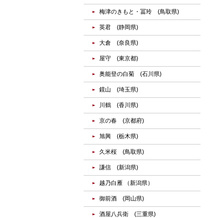
梅津のきもと・冨玲 (鳥取県)
英君 (静岡県)
大倉 (奈良県)
屋守 (東京都)
奥能登の白菊 (石川県)
鏡山 (埼玉県)
川鶴 (香川県)
京の春 (京都府)
旭興 (栃木県)
久米桜 (鳥取県)
謙信 (新潟県)
越乃白雁 （新潟県）
御前酒 (岡山県)
酒屋八兵衛 (三重県)