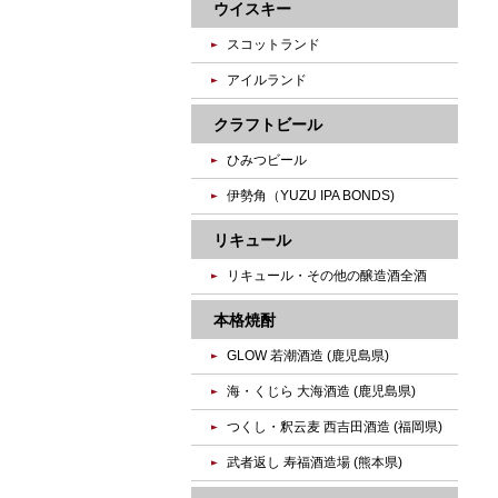
ウイスキー
スコットランド
アイルランド
クラフトビール
ひみつビール
伊勢角（YUZU IPA BONDS)
リキュール
リキュール・その他の醸造酒全酒
本格焼酎
GLOW 若潮酒造 (鹿児島県)
海・くじら 大海酒造 (鹿児島県)
つくし・釈云麦 西吉田酒造 (福岡県)
武者返し 寿福酒造場 (熊本県)