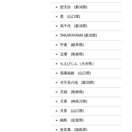
想天坊 (新潟県)
貴 (山口県)
高千代 (新潟県)
TAKARAYAMA (新潟県)
竹雀 (岐阜県)
玉櫻 (島根県)
ちえびじん（大分県）
長陽福娘 (山口県)
月不見の池 (新潟県)
天穏 (島根県)
天青 (神奈川県)
天美 (山口県)
鍋島 (佐賀県)
奈良萬 (福島県)