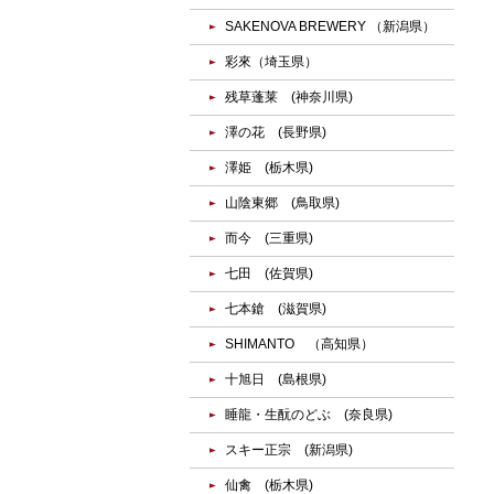
SAKENOVA BREWERY （新潟県）
彩來（埼玉県）
残草蓬莱 (神奈川県)
澤の花 (長野県)
澤姫 (栃木県)
山陰東郷 (鳥取県)
而今 (三重県)
七田 (佐賀県)
七本鎗 (滋賀県)
SHIMANTO （高知県）
十旭日 (島根県)
睡龍・生酛のどぶ (奈良県)
スキー正宗 (新潟県)
仙禽 (栃木県)