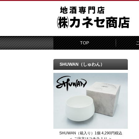
TOP
SHUWAN（しゅわん）
SHUWAN（箱入り）1個 4,290円税込
＜ ご注文はコチラより ＞