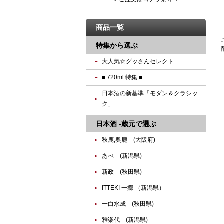
商品一覧
特集から選ぶ
大人気☆グッさんセレクト
■ 720ml 特集 ■
日本酒の新基準「モダン＆クラシッ
ク」
日本酒 -蔵元で選ぶ
秋鹿,奥鹿 (大阪府)
あべ (新潟県)
新政 (秋田県)
ITTEKI 一擲 （新潟県）
一白水成 (秋田県)
雅楽代 (新潟県)