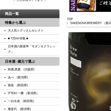
商品一覧
TOP
特集から選ぶ
SAKENOVA BREWERY （新
大人気☆グッさんセレクト
■ 720ml 特集 ■
日本酒の新基準「モダン＆クラシッ
ク」
日本酒 -蔵元で選ぶ
秋鹿,奥鹿 (大阪府)
あべ (新潟県)
新政 (秋田県)
ITTEKI 一擲 （新潟県）
一白水成 (秋田県)
雅楽代 (新潟県)