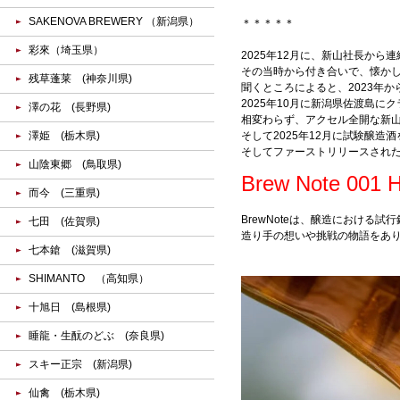
SAKENOVA BREWERY （新潟県）
＊＊＊＊＊
彩來（埼玉県）
2025年12月に、新山社長か
その当時から付き合いで、懐か
残草蓬莱 (神奈川県)
聞くところによると、2023年か
2025年10月に新潟県佐渡島
澤の花 (長野県)
相変わらず、アクセル全開な新
澤姫 (栃木県)
そして2025年12月に試験醸
そしてファーストリリースされ
山陰東郷 (鳥取県)
Brew Note 001
而今 (三重県)
BrewNoteは、醸造における
七田 (佐賀県)
造り手の想いや挑戦の物語をあ
七本鎗 (滋賀県)
SHIMANTO （高知県）
十旭日 (島根県)
睡龍・生酛のどぶ (奈良県)
スキー正宗 (新潟県)
仙禽 (栃木県)