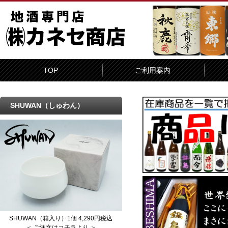
TOP
ご利用案内
SHUWAN（しゅわん）
SHUWAN（箱入り）1個 4,290円税込
＜ ご注文はコチラより ＞