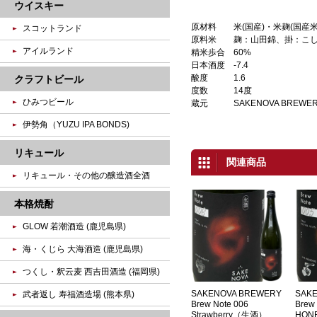
ウイスキー
原材料
米(国産)・米麹(国産
スコットランド
原料米
麹：山田錦、掛：こ
アイルランド
精米歩合
60%
日本酒度
-7.4
酸度
1.6
クラフトビール
度数
14度
ひみつビール
蔵元
SAKENOVA BREWE
伊勢角（YUZU IPA BONDS)
リキュール
関連商品
リキュール・その他の醸造酒全酒
本格焼酎
GLOW 若潮酒造 (鹿児島県)
海・くじら 大海酒造 (鹿児島県)
つくし・釈云麦 西吉田酒造 (福岡県)
SAKENOVA BREWERY
SAK
武者返し 寿福酒造場 (熊本県)
Brew Note 006
Brew
Strawberry（生酒）
HON