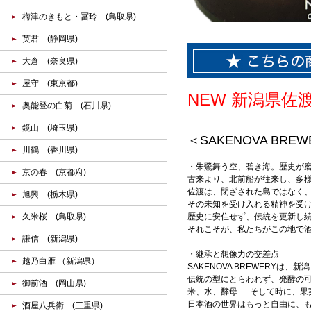
梅津のきもと・冨玲 (鳥取県)
英君 (静岡県)
大倉 (奈良県)
屋守 (東京都)
NEW 新潟県
奥能登の白菊 (石川県)
鏡山 (埼玉県)
＜SAKENOVA BR
川鶴 (香川県)
・朱鷺舞う空、碧き海。歴史が
京の春 (京都府)
古来より、北前船が往来し、多
佐渡は、閉ざされた島ではなく
旭興 (栃木県)
その未知を受け入れる精神を受け
久米桜 (鳥取県)
歴史に安住せず、伝統を更新し
それこそが、私たちがこの地で
謙信 (新潟県)
・継承と想像力の交差点
越乃白雁 （新潟県）
SAKENOVA BREWERY
伝統の型にとらわれず、発酵の可
御前酒 (岡山県)
米、水、酵母──そして時に、果
日本酒の世界はもっと自由に、
酒屋八兵衛 (三重県)