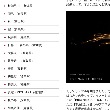
結果として、甘さはほとんど残ら
根知男山 (新潟県)
花巴 (奈良県)
林 (富山県)
聖 (群馬県)
廣戸川 (福島県)
日輪田・萩の鶴 (宮城県)
文佳人 （高知県）
辨天娘 （鳥取県）
豊香 (長野県)
房島屋 (岐阜県)
舞美人 (福井県)
そしてサンプルを頂きました、
真澄・MIYASAKA（長野県）
はちみつの香りって、イメージ
この「Brew Note 001 
松の寿 (栃木県)
ただ日本酒にはちみつがプラス
陸奥八仙 (青森県)
うまく表現が出来ませんが、こ