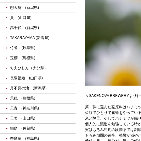
想天坊 (新潟県)
貴 (山口県)
高千代 (新潟県)
TAKARAYAMA (新潟県)
竹雀 (岐阜県)
玉櫻 (島根県)
ちえびじん（大分県）
長陽福娘 (山口県)
月不見の池 (新潟県)
＜SAKENOVA BREWERYよ
天穏 (島根県)
第一弾に選んだ副原料はハチミ
天青 (神奈川県)
佐渡でひとりで養蜂をやってい
米と酵母、そしてハチミツが織
天美 (山口県)
個人的に醸造を勉強している時
鍋島 (佐賀県)
実はもろみ初期の段階までは副
もろみ期間の後半、発酵が穏や
奈良萬 (福島県)
予想に反し、糖分が一気に分解