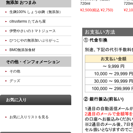
無添加 おつまみ
720ml
720m
¥2,500
(税込 ¥2,750)
¥2,1
生麹100% しょうゆ麹（無添加）
citrusfarms たてみち屋
伊勢やさいのトマトジュース
ひつじやの無添加いぶりがっこ
BMO無添加食材
その他・インフォメーション
その他
グッズ
お気に入り
お気に入りリストを見る