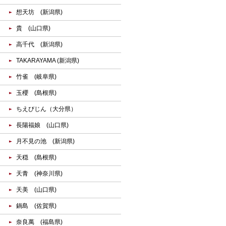
想天坊 (新潟県)
貴 (山口県)
高千代 (新潟県)
TAKARAYAMA (新潟県)
竹雀 (岐阜県)
玉櫻 (島根県)
ちえびじん（大分県）
長陽福娘 (山口県)
月不見の池 (新潟県)
天穏 (島根県)
天青 (神奈川県)
天美 (山口県)
鍋島 (佐賀県)
奈良萬 (福島県)