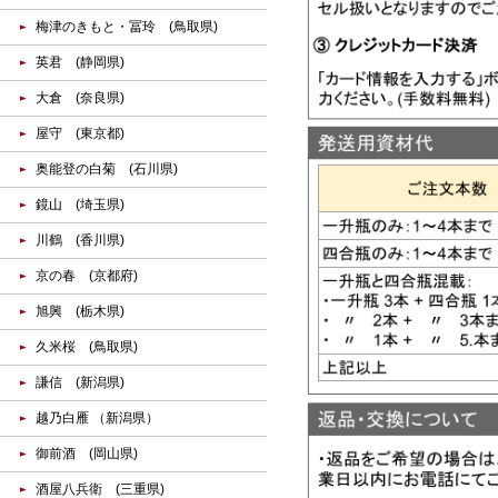
梅津のきもと・冨玲 (鳥取県)
英君 (静岡県)
大倉 (奈良県)
屋守 (東京都)
奥能登の白菊 (石川県)
鏡山 (埼玉県)
川鶴 (香川県)
京の春 (京都府)
旭興 (栃木県)
久米桜 (鳥取県)
謙信 (新潟県)
越乃白雁 （新潟県）
御前酒 (岡山県)
酒屋八兵衛 (三重県)