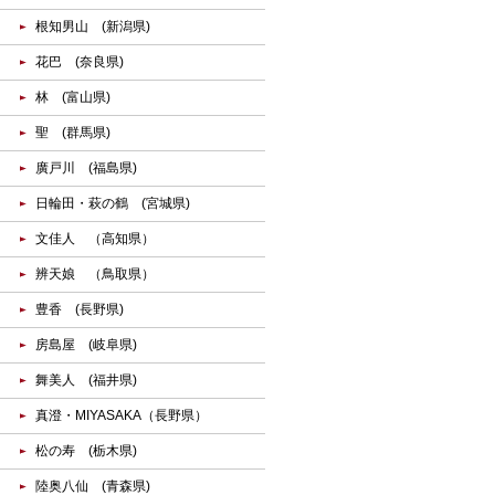
根知男山 (新潟県)
花巴 (奈良県)
林 (富山県)
聖 (群馬県)
廣戸川 (福島県)
日輪田・萩の鶴 (宮城県)
文佳人 （高知県）
辨天娘 （鳥取県）
豊香 (長野県)
房島屋 (岐阜県)
舞美人 (福井県)
真澄・MIYASAKA（長野県）
松の寿 (栃木県)
陸奥八仙 (青森県)