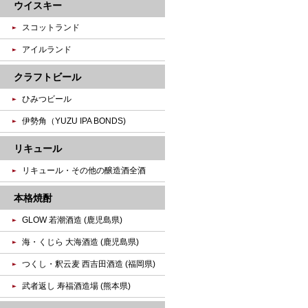
ウイスキー
スコットランド
アイルランド
クラフトビール
ひみつビール
伊勢角（YUZU IPA BONDS)
リキュール
リキュール・その他の醸造酒全酒
本格焼酎
GLOW 若潮酒造 (鹿児島県)
海・くじら 大海酒造 (鹿児島県)
つくし・釈云麦 西吉田酒造 (福岡県)
武者返し 寿福酒造場 (熊本県)