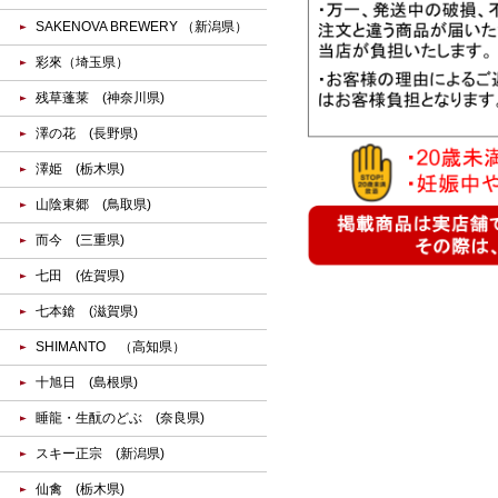
SAKENOVA BREWERY （新潟県）
彩來（埼玉県）
残草蓬莱 (神奈川県)
澤の花 (長野県)
澤姫 (栃木県)
山陰東郷 (鳥取県)
而今 (三重県)
七田 (佐賀県)
七本鎗 (滋賀県)
SHIMANTO （高知県）
十旭日 (島根県)
睡龍・生酛のどぶ (奈良県)
スキー正宗 (新潟県)
仙禽 (栃木県)