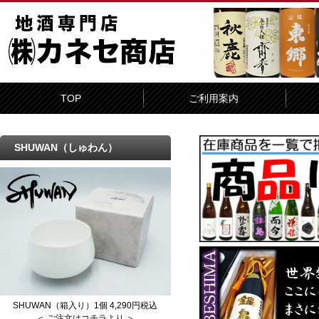
TOP
ご利用案内
SHUWAN（しゅわん）
SHUWAN（箱入り）1個 4,290円税込
＜ ご注文はコチラより ＞