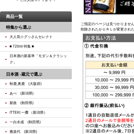
商品一覧
ご指定のページは見つかりませ
特集から選ぶ
削除されたかＵＲＬが変更され
大人気☆グッさんセレクト
■ 720ml 特集 ■
日本酒の新基準「モダン＆クラシッ
ク」
日本酒 -蔵元で選ぶ
秋鹿,奥鹿 (大阪府)
あべ (新潟県)
新政 (秋田県)
ITTEKI 一擲 （新潟県）
一白水成 (秋田県)
雅楽代 (新潟県)