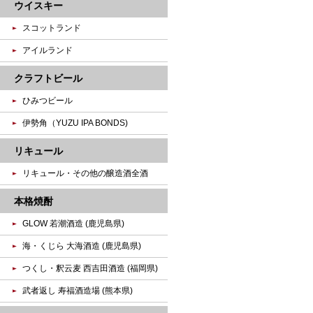
ウイスキー
スコットランド
アイルランド
クラフトビール
ひみつビール
伊勢角（YUZU IPA BONDS)
リキュール
リキュール・その他の醸造酒全酒
本格焼酎
GLOW 若潮酒造 (鹿児島県)
海・くじら 大海酒造 (鹿児島県)
つくし・釈云麦 西吉田酒造 (福岡県)
武者返し 寿福酒造場 (熊本県)