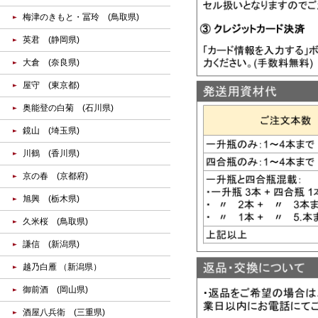
梅津のきもと・冨玲 (鳥取県)
英君 (静岡県)
大倉 (奈良県)
屋守 (東京都)
奥能登の白菊 (石川県)
鏡山 (埼玉県)
川鶴 (香川県)
京の春 (京都府)
旭興 (栃木県)
久米桜 (鳥取県)
謙信 (新潟県)
越乃白雁 （新潟県）
御前酒 (岡山県)
酒屋八兵衛 (三重県)