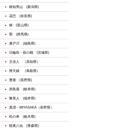
根知男山 (新潟県)
花巴 (奈良県)
林 (富山県)
聖 (群馬県)
廣戸川 (福島県)
日輪田・萩の鶴 (宮城県)
文佳人 （高知県）
辨天娘 （鳥取県）
豊香 (長野県)
房島屋 (岐阜県)
舞美人 (福井県)
真澄・MIYASAKA（長野県）
松の寿 (栃木県)
陸奥八仙 (青森県)