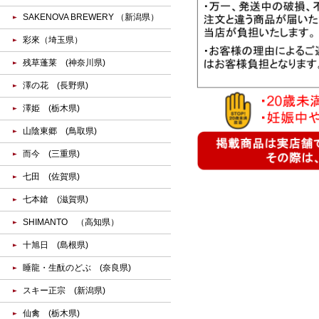
SAKENOVA BREWERY （新潟県）
彩來（埼玉県）
残草蓬莱 (神奈川県)
澤の花 (長野県)
澤姫 (栃木県)
山陰東郷 (鳥取県)
而今 (三重県)
七田 (佐賀県)
七本鎗 (滋賀県)
SHIMANTO （高知県）
十旭日 (島根県)
睡龍・生酛のどぶ (奈良県)
スキー正宗 (新潟県)
仙禽 (栃木県)