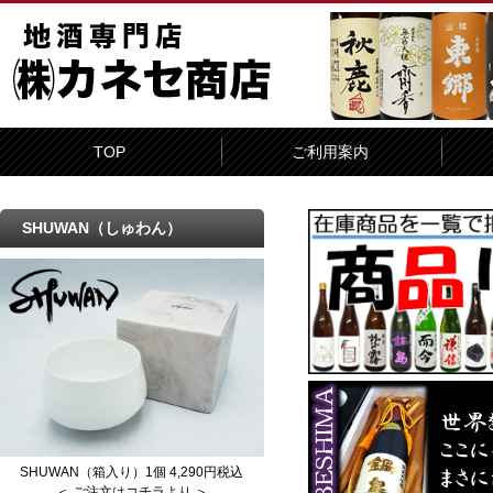
TOP
ご利用案内
SHUWAN（しゅわん）
SHUWAN（箱入り）1個 4,290円税込
＜ ご注文はコチラより ＞