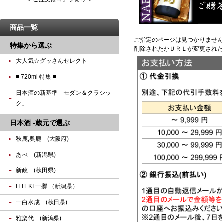
商品一覧
ご指定のページは見つかりませ
特集から選ぶ
削除されたかＵＲＬが変更され
大人気☆グッさんセレクト
■ 720ml 特集 ■
日本酒の新基準「モダン＆クラシッ
ク」
日本酒 -蔵元で選ぶ
秋鹿,奥鹿 (大阪府)
あべ (新潟県)
新政 (秋田県)
ITTEKI 一擲 （新潟県）
一白水成 (秋田県)
雅楽代 (新潟県)