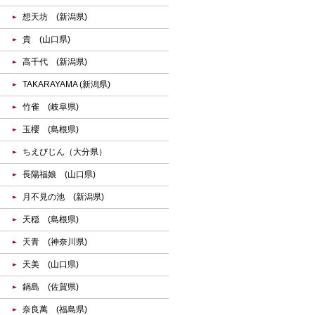
想天坊 (新潟県)
貴 (山口県)
高千代 (新潟県)
TAKARAYAMA (新潟県)
竹雀 (岐阜県)
玉櫻 (島根県)
ちえびじん（大分県）
長陽福娘 (山口県)
月不見の池 (新潟県)
天穏 (島根県)
天青 (神奈川県)
天美 (山口県)
鍋島 (佐賀県)
奈良萬 (福島県)