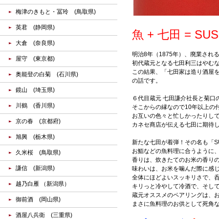
梅津のきもと・冨玲 (鳥取県)
英君 (静岡県)
魚 + 七田 = 
大倉 (奈良県)
明治8年（1875年）、廃業さ
屋守 (東京都)
初代蔵元となる七田利三はやむな
この結果、「七田家は造り酒屋
奥能登の白菊 (石川県)
の話です。
鏡山 (埼玉県)
６代目蔵元 七田謙介社長と菊口
川鶴 (香川県)
そこからの縁なので10年以上の
お互いの色々と忙しかったりし
京の春 (京都府)
カネセ商店が伝える七田に期待
旭興 (栃木県)
新たな七田が着弾！その名も「SU
お鮨などの魚料理に合うように
久米桜 (鳥取県)
香りは、炊きたてのお米の香り
謙信 (新潟県)
味わいは、お米を噛んだ際に感
全体にほどよいスッキリさで、
越乃白雁 （新潟県）
キリっと冷やして冷酒で、そして
蔵元オススメのペアリングは、お
御前酒 (岡山県)
まさに魚料理のお供として死角
酒屋八兵衛 (三重県)