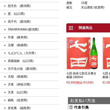
度数
15度
想天坊 (新潟県)
蔵元
天山酒造 (佐賀県)
貴 (山口県)
高千代 (新潟県)
関連商品
TAKARAYAMA (新潟県)
竹雀 (岐阜県)
玉櫻 (島根県)
ちえびじん（大分県）
長陽福娘 (山口県)
月不見の池 (新潟県)
七田 純米七割五分磨き
七田
天穏 (島根県)
春陽 1800ml
春陽 7
¥3,300
(税込 ¥3,630)
¥1,8
天青 (神奈川県)
天美 (山口県)
鍋島 (佐賀県)
奈良萬 (福島県)