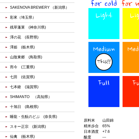
SAKENOVA BREWERY （新潟県）
彩來（埼玉県）
残草蓬莱 (神奈川県)
澤の花 (長野県)
澤姫 (栃木県)
山陰東郷 (鳥取県)
而今 (三重県)
七田 (佐賀県)
七本鎗 (滋賀県)
SHIMANTO （高知県）
十旭日 (島根県)
睡龍・生酛のどぶ (奈良県)
原料米
山田錦
精米歩合
65%
スキー正宗 (新潟県)
日本酒度
+7.6
仙禽 (栃木県)
酸度
---