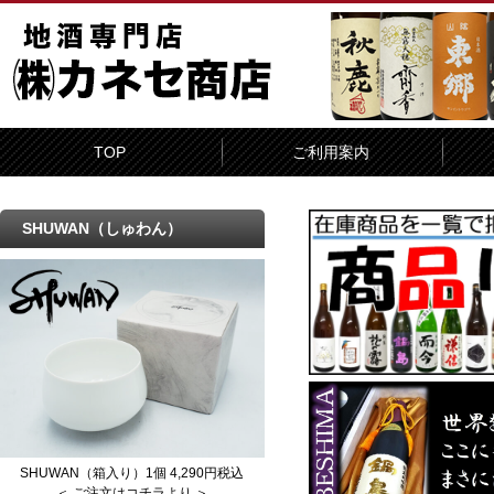
TOP
ご利用案内
SHUWAN（しゅわん）
SHUWAN（箱入り）1個 4,290円税込
＜ ご注文はコチラより ＞