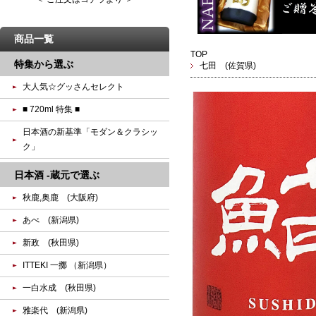
商品一覧
TOP
特集から選ぶ
七田 (佐賀県)
大人気☆グッさんセレクト
■ 720ml 特集 ■
日本酒の新基準「モダン＆クラシッ
ク」
日本酒 -蔵元で選ぶ
秋鹿,奥鹿 (大阪府)
あべ (新潟県)
新政 (秋田県)
ITTEKI 一擲 （新潟県）
一白水成 (秋田県)
雅楽代 (新潟県)