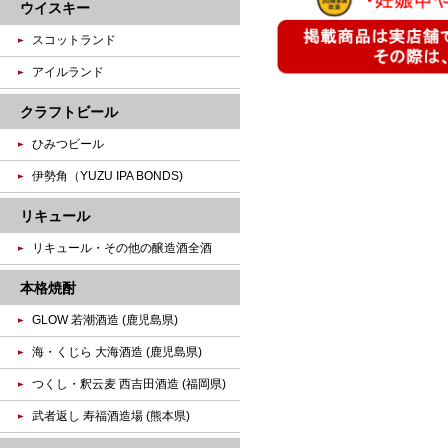
ウイスキー
スコットランド
アイルランド
クラフトビール
ひみつビール
伊勢角（YUZU IPA BONDS)
リキュール
リキュール・その他の醸造酒全酒
本格焼酎
GLOW 若潮酒造 (鹿児島県)
海・くじら 大海酒造 (鹿児島県)
つくし・釈云麦 西吉田酒造 (福岡県)
武者返し 寿福酒造場 (熊本県)