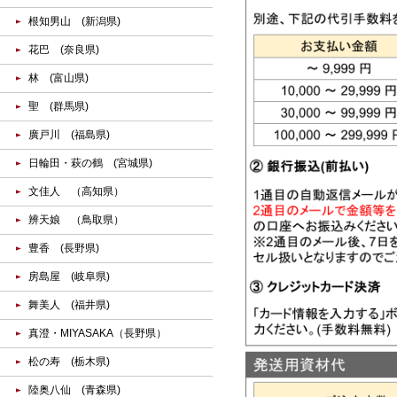
根知男山 (新潟県)
花巴 (奈良県)
林 (富山県)
聖 (群馬県)
廣戸川 (福島県)
日輪田・萩の鶴 (宮城県)
文佳人 （高知県）
辨天娘 （鳥取県）
豊香 (長野県)
房島屋 (岐阜県)
舞美人 (福井県)
真澄・MIYASAKA（長野県）
松の寿 (栃木県)
陸奥八仙 (青森県)