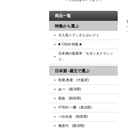
商品一覧
特集から選ぶ
大人気☆グッさんセレクト
■ 720ml 特集 ■
日本酒の新基準「モダン＆クラシッ
ク」
日本酒 -蔵元で選ぶ
秋鹿,奥鹿 (大阪府)
あべ (新潟県)
新政 (秋田県)
ITTEKI 一擲 （新潟県）
一白水成 (秋田県)
雅楽代 (新潟県)