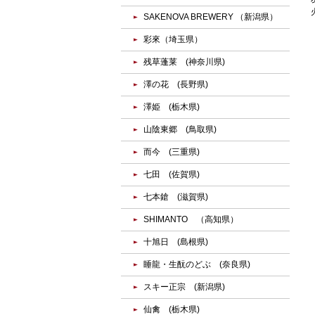
SAKENOVA BREWERY （新潟県）
彩來（埼玉県）
残草蓬莱 (神奈川県)
澤の花 (長野県)
澤姫 (栃木県)
山陰東郷 (鳥取県)
而今 (三重県)
七田 (佐賀県)
七本鎗 (滋賀県)
SHIMANTO （高知県）
十旭日 (島根県)
睡龍・生酛のどぶ (奈良県)
スキー正宗 (新潟県)
仙禽 (栃木県)