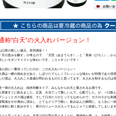
通称“白天”の火入れバージョン！
山口県の新しい蔵元、長州酒造！！
「天の恵みを醸す」の考えの下、「天照（あまてらす）」と「美禄（びろく）」か
新しいモダンテイストな味わいです、こりゃすごいです！
個人的に一番待っていたのが、この火入れバージョン！
生酒は一瞬の煌めきがあり、しぼりたてらしくフレッシュな味わいが特徴であり得
ただ僕は、火入れこそ真価が問われるものだと思ってます、火入れを制するものは
第一弾の火入れは、純米吟醸タイプ、みんなから白天と愛されるお酒です。
入荷後すぐに飲みました。正直、火当てって難しいんで、心配でした。が、一口飲
ブシュッとガス感は健在、そして口当たりがとってもなめらかで、ガスの小さな刺
葡萄感をやや薄めに演出し、とてもクリアで軽い。飲み込んだ瞬間に、もう次に一
全体的に軽く飲みやすく、果汁のジュースが入ってるんじゃ？と錯覚してしまいま
友人も言ってましたが、天美は設計図が見えるようだ。建築的な酒。と、大絶賛！