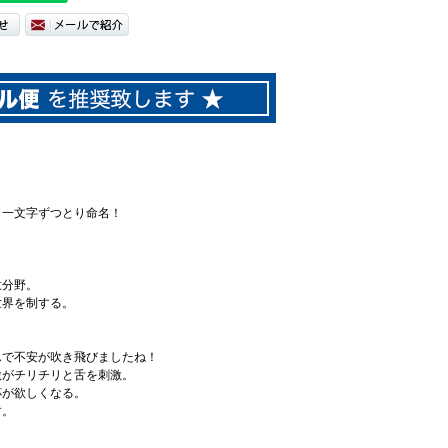
ら一文字ずつとり命名！
意分野。
世界を制する。
んで不安が吹き飛びましたね！
激がチリチリと舌を刺激。
杯が欲しくなる。
す。
！