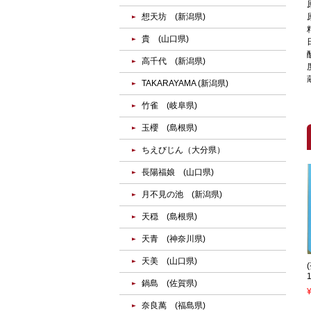
想天坊 (新潟県)
貴 (山口県)
高千代 (新潟県)
TAKARAYAMA (新潟県)
竹雀 (岐阜県)
玉櫻 (島根県)
ちえびじん（大分県）
長陽福娘 (山口県)
月不見の池 (新潟県)
天穏 (島根県)
天青 (神奈川県)
天美 (山口県)
鍋島 (佐賀県)
奈良萬 (福島県)