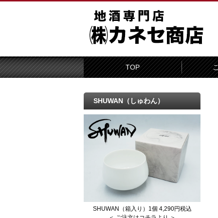
TOP
SHUWAN（しゅわん）
SHUWAN（箱入り）1個 4,290円税込
＜ ご注文はコチラより ＞