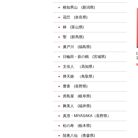
根知男山 (新潟県)
花巴 (奈良県)
林 (富山県)
聖 (群馬県)
廣戸川 (福島県)
日輪田・萩の鶴 (宮城県)
文佳人 （高知県）
辨天娘 （鳥取県）
豊香 (長野県)
房島屋 (岐阜県)
舞美人 (福井県)
真澄・MIYASAKA（長野県）
松の寿 (栃木県)
陸奥八仙 (青森県)