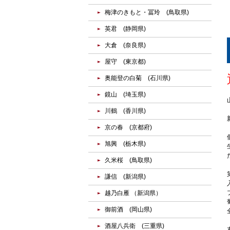
梅津のきもと・冨玲 (鳥取県)
英君 (静岡県)
大倉 (奈良県)
屋守 (東京都)
奥能登の白菊 (石川県)
鏡山 (埼玉県)
川鶴 (香川県)
京の春 (京都府)
旭興 (栃木県)
久米桜 (鳥取県)
謙信 (新潟県)
越乃白雁 （新潟県）
御前酒 (岡山県)
酒屋八兵衛 (三重県)