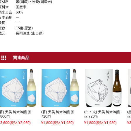
原材料
米(国産)・米麹(国産米)
原料米
国産米
精米歩合
60%
日本酒度
---
酸度
---
度数
15度(原酒)
蔵元
長州酒造 (山口県)
関連商品
(蒼) 天美 純米吟醸 蒼
(蒼) 天美 純米吟醸 蒼
(白：火) 天美 純米吟醸
(
1800ml
720ml
火 720ml
火
¥3,600
(税込 ¥3,960)
¥1,800
(税込 ¥1,980)
¥1,800
(税込 ¥1,980)
¥3