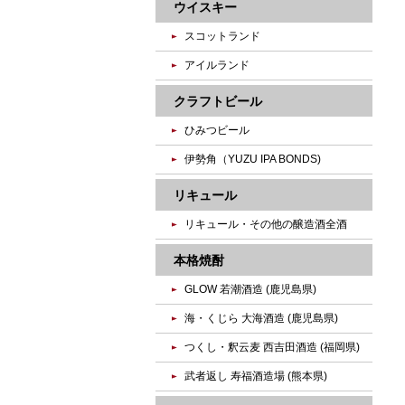
ウイスキー
スコットランド
アイルランド
クラフトビール
ひみつビール
伊勢角（YUZU IPA BONDS)
リキュール
リキュール・その他の醸造酒全酒
本格焼酎
GLOW 若潮酒造 (鹿児島県)
海・くじら 大海酒造 (鹿児島県)
つくし・釈云麦 西吉田酒造 (福岡県)
武者返し 寿福酒造場 (熊本県)