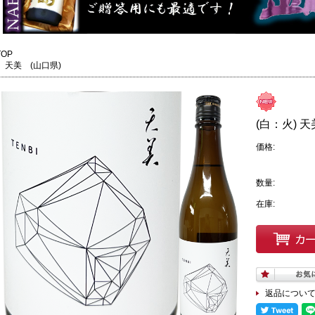
TOP
天美 (山口県)
(白：火) 天
価格:
数量:
在庫:
返品につい