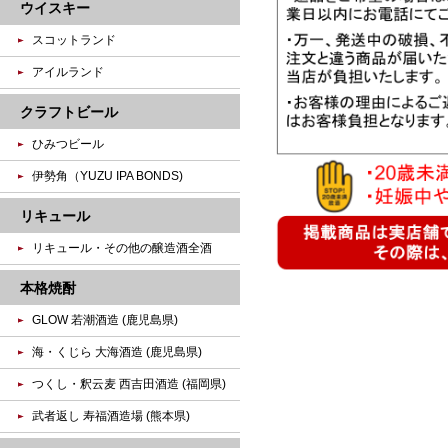
ウイスキー
スコットランド
アイルランド
クラフトビール
ひみつビール
伊勢角（YUZU IPA BONDS)
リキュール
リキュール・その他の醸造酒全酒
本格焼酎
GLOW 若潮酒造 (鹿児島県)
海・くじら 大海酒造 (鹿児島県)
つくし・釈云麦 西吉田酒造 (福岡県)
武者返し 寿福酒造場 (熊本県)