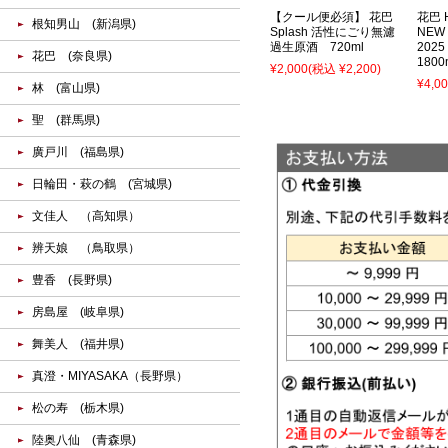
【クール便必須】 花巴
花巴 
根知男山 (新潟県)
Splash 活性にごり無濾
NEW
過生原酒 720ml
202
花巴 (奈良県)
1800
¥2,000
(税込 ¥2,200)
¥4,0
林 (富山県)
聖 (群馬県)
廣戸川 (福島県)
日輪田・萩の鶴 (宮城県)
文佳人 （高知県）
辨天娘 （鳥取県）
豊香 (長野県)
房島屋 (岐阜県)
舞美人 (福井県)
真澄・MIYASAKA（長野県）
松の寿 (栃木県)
陸奥八仙 (青森県)