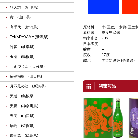
想天坊 (新潟県)
貴 (山口県)
原材料
米(国産)・米麹(国産米
高千代 (新潟県)
原料米
奈良県産米
TAKARAYAMA (新潟県)
精米歩合
70%
日本酒度
--
竹雀 (岐阜県)
酸度
--
度数
17度
玉櫻 (島根県)
蔵元
美吉野酒造 (奈良県)
ちえびじん（大分県）
長陽福娘 (山口県)
関連商品
月不見の池 (新潟県)
天穏 (島根県)
天青 (神奈川県)
天美 (山口県)
鍋島 (佐賀県)
奈良萬 (福島県)