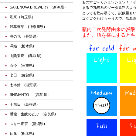
ものすご～くシュワシュワ！！
SAKENOVA BREWERY （新潟県）
まるで乳酸系のソーダ飲料のよ
とっても飲み易くて、試飲量もい
彩來（埼玉県）
ゴクゴク行けちゃうので、飲み
残草蓬莱 (神奈川県)
瓶内二次発酵由来の炭酸
また、瓶を横にするとキ
澤の花 (長野県)
澤姫 (栃木県)
山陰東郷 (鳥取県)
而今 (三重県)
七田 (佐賀県)
七本鎗 (滋賀県)
SHIMANTO （高知県）
十旭日 (島根県)
睡龍・生酛のどぶ (奈良県)
スキー正宗 (新潟県)
仙禽 (栃木県)