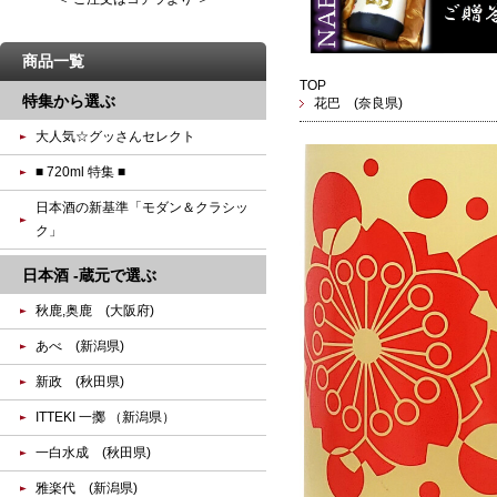
商品一覧
TOP
特集から選ぶ
花巴 (奈良県)
大人気☆グッさんセレクト
■ 720ml 特集 ■
日本酒の新基準「モダン＆クラシッ
ク」
日本酒 -蔵元で選ぶ
秋鹿,奥鹿 (大阪府)
あべ (新潟県)
新政 (秋田県)
ITTEKI 一擲 （新潟県）
一白水成 (秋田県)
雅楽代 (新潟県)