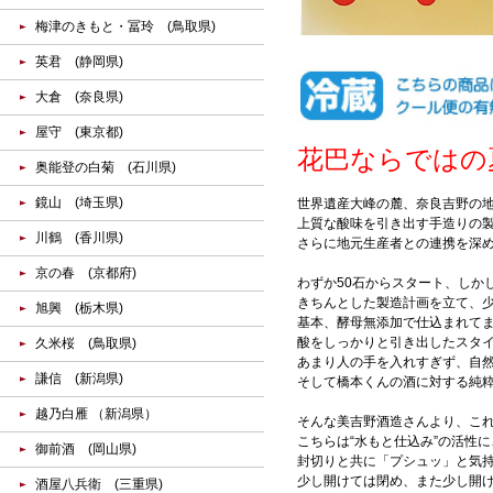
梅津のきもと・冨玲 (鳥取県)
英君 (静岡県)
大倉 (奈良県)
屋守 (東京都)
花巴ならではの
奥能登の白菊 (石川県)
鏡山 (埼玉県)
世界遺産大峰の麓、奈良吉野の
上質な酸味を引き出す手造りの
川鶴 (香川県)
さらに地元生産者との連携を深
京の春 (京都府)
わずか50石からスタート、しか
きちんとした製造計画を立て、
旭興 (栃木県)
基本、酵母無添加で仕込まれて
酸をしっかりと引き出したスタ
久米桜 (鳥取県)
あまり人の手を入れすぎず、自
謙信 (新潟県)
そして橋本くんの酒に対する純
越乃白雁 （新潟県）
そんな美吉野酒造さんより、こ
こちらは“水もと仕込み”の活性
御前酒 (岡山県)
封切りと共に「プシュッ」と気持
少し開けては閉め、また少し開け
酒屋八兵衛 (三重県)