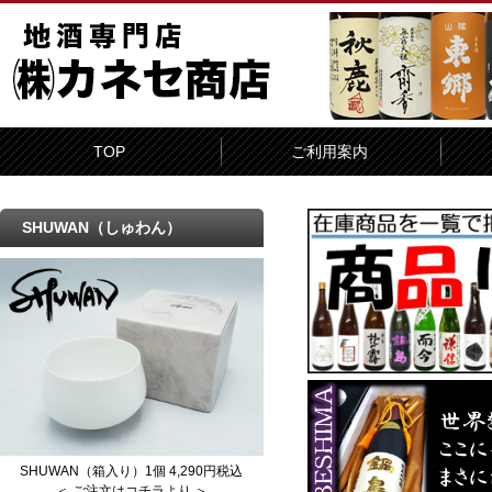
TOP
ご利用案内
SHUWAN（しゅわん）
SHUWAN（箱入り）1個 4,290円税込
＜ ご注文はコチラより ＞