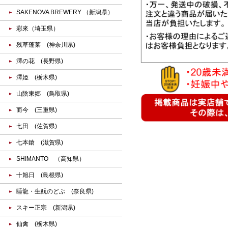
SAKENOVA BREWERY （新潟県）
彩來（埼玉県）
残草蓬莱 (神奈川県)
澤の花 (長野県)
澤姫 (栃木県)
山陰東郷 (鳥取県)
而今 (三重県)
七田 (佐賀県)
七本鎗 (滋賀県)
SHIMANTO （高知県）
十旭日 (島根県)
睡龍・生酛のどぶ (奈良県)
スキー正宗 (新潟県)
仙禽 (栃木県)