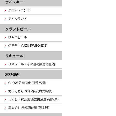
ウイスキー
スコットランド
アイルランド
クラフトビール
ひみつビール
伊勢角（YUZU IPA BONDS)
リキュール
リキュール・その他の醸造酒全酒
本格焼酎
GLOW 若潮酒造 (鹿児島県)
海・くじら 大海酒造 (鹿児島県)
つくし・釈云麦 西吉田酒造 (福岡県)
武者返し 寿福酒造場 (熊本県)