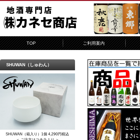
TOP
ご利用案内
SHUWAN（しゅわん）
SHUWAN（箱入り）1個 4,290円税込
＜ ご注文はコチラより ＞