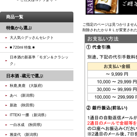
商品一覧
ご指定のページは見つかりませ
特集から選ぶ
削除されたかＵＲＬが変更され
大人気☆グッさんセレクト
■ 720ml 特集 ■
日本酒の新基準「モダン＆クラシッ
ク」
日本酒 -蔵元で選ぶ
秋鹿,奥鹿 (大阪府)
あべ (新潟県)
新政 (秋田県)
ITTEKI 一擲 （新潟県）
一白水成 (秋田県)
雅楽代 (新潟県)