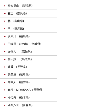
根知男山 (新潟県)
花巴 (奈良県)
林 (富山県)
聖 (群馬県)
廣戸川 (福島県)
日輪田・萩の鶴 (宮城県)
文佳人 （高知県）
辨天娘 （鳥取県）
豊香 (長野県)
房島屋 (岐阜県)
舞美人 (福井県)
真澄・MIYASAKA（長野県）
松の寿 (栃木県)
陸奥八仙 (青森県)