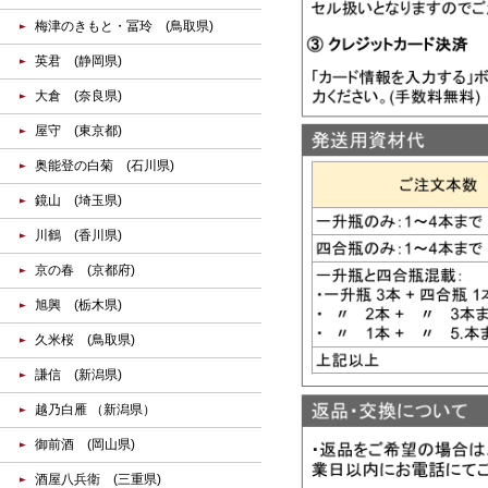
梅津のきもと・冨玲 (鳥取県)
英君 (静岡県)
大倉 (奈良県)
屋守 (東京都)
奥能登の白菊 (石川県)
鏡山 (埼玉県)
川鶴 (香川県)
京の春 (京都府)
旭興 (栃木県)
久米桜 (鳥取県)
謙信 (新潟県)
越乃白雁 （新潟県）
御前酒 (岡山県)
酒屋八兵衛 (三重県)