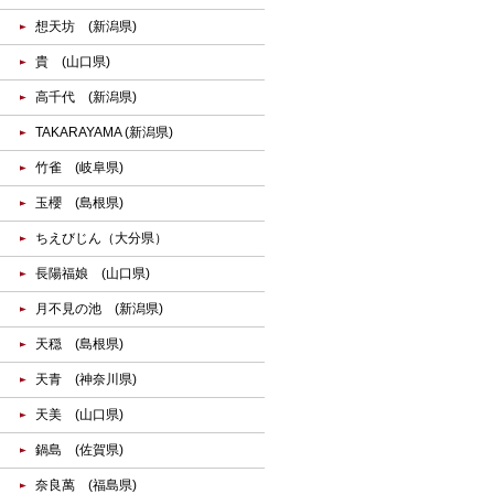
想天坊 (新潟県)
貴 (山口県)
高千代 (新潟県)
TAKARAYAMA (新潟県)
竹雀 (岐阜県)
玉櫻 (島根県)
ちえびじん（大分県）
長陽福娘 (山口県)
月不見の池 (新潟県)
天穏 (島根県)
天青 (神奈川県)
天美 (山口県)
鍋島 (佐賀県)
奈良萬 (福島県)