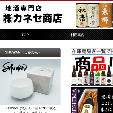
TOP
ご利用案内
SHUWAN（しゅわん）
SHUWAN（箱入り）1個 4,290円税込
＜ ご注文はコチラより ＞