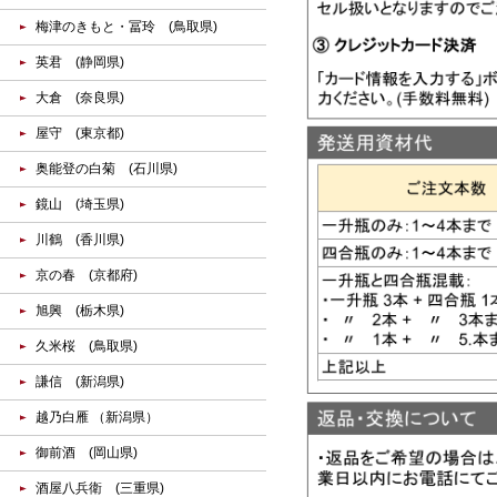
梅津のきもと・冨玲 (鳥取県)
英君 (静岡県)
大倉 (奈良県)
屋守 (東京都)
奥能登の白菊 (石川県)
鏡山 (埼玉県)
川鶴 (香川県)
京の春 (京都府)
旭興 (栃木県)
久米桜 (鳥取県)
謙信 (新潟県)
越乃白雁 （新潟県）
御前酒 (岡山県)
酒屋八兵衛 (三重県)