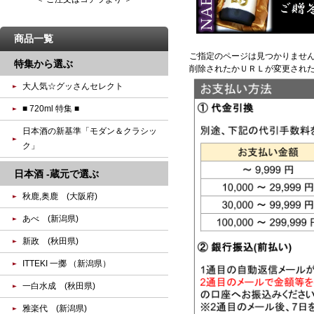
商品一覧
ご指定のページは見つかりませ
特集から選ぶ
削除されたかＵＲＬが変更され
大人気☆グッさんセレクト
■ 720ml 特集 ■
日本酒の新基準「モダン＆クラシッ
ク」
日本酒 -蔵元で選ぶ
秋鹿,奥鹿 (大阪府)
あべ (新潟県)
新政 (秋田県)
ITTEKI 一擲 （新潟県）
一白水成 (秋田県)
雅楽代 (新潟県)