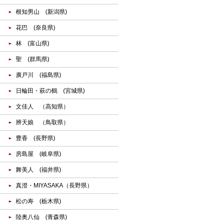
根知男山 (新潟県)
花巴 (奈良県)
林 (富山県)
聖 (群馬県)
廣戸川 (福島県)
日輪田・萩の鶴 (宮城県)
文佳人 （高知県）
辨天娘 （鳥取県）
豊香 (長野県)
房島屋 (岐阜県)
舞美人 (福井県)
真澄・MIYASAKA（長野県）
松の寿 (栃木県)
陸奥八仙 (青森県)