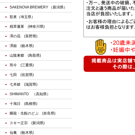
SAKENOVA BREWERY （新潟県）
彩來（埼玉県）
残草蓬莱 (神奈川県)
澤の花 (長野県)
澤姫 (栃木県)
山陰東郷 (鳥取県)
而今 (三重県)
七田 (佐賀県)
七本鎗 (滋賀県)
SHIMANTO （高知県）
十旭日 (島根県)
睡龍・生酛のどぶ (奈良県)
スキー正宗 (新潟県)
仙禽 (栃木県)