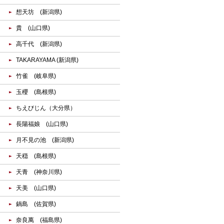
想天坊 (新潟県)
貴 (山口県)
高千代 (新潟県)
TAKARAYAMA (新潟県)
竹雀 (岐阜県)
玉櫻 (島根県)
ちえびじん（大分県）
長陽福娘 (山口県)
月不見の池 (新潟県)
天穏 (島根県)
天青 (神奈川県)
天美 (山口県)
鍋島 (佐賀県)
奈良萬 (福島県)