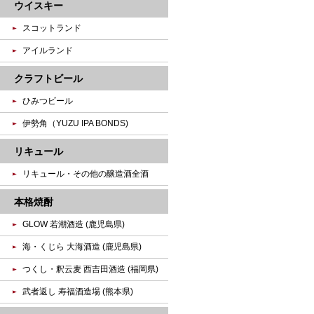
ウイスキー
スコットランド
アイルランド
クラフトビール
ひみつビール
伊勢角（YUZU IPA BONDS)
リキュール
リキュール・その他の醸造酒全酒
本格焼酎
GLOW 若潮酒造 (鹿児島県)
海・くじら 大海酒造 (鹿児島県)
つくし・釈云麦 西吉田酒造 (福岡県)
武者返し 寿福酒造場 (熊本県)