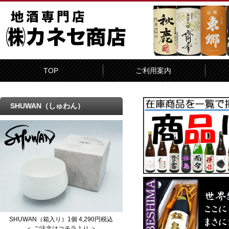
TOP
ご利用案内
SHUWAN（しゅわん）
SHUWAN（箱入り）1個 4,290円税込
＜ ご注文はコチラより ＞