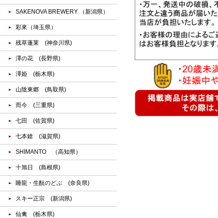
SAKENOVA BREWERY （新潟県）
彩來（埼玉県）
残草蓬莱 (神奈川県)
澤の花 (長野県)
澤姫 (栃木県)
山陰東郷 (鳥取県)
而今 (三重県)
七田 (佐賀県)
七本鎗 (滋賀県)
SHIMANTO （高知県）
十旭日 (島根県)
睡龍・生酛のどぶ (奈良県)
スキー正宗 (新潟県)
仙禽 (栃木県)