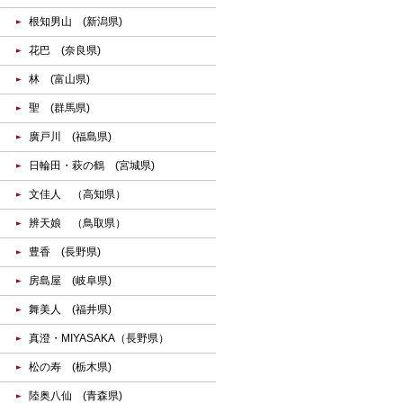
根知男山 (新潟県)
花巴 (奈良県)
林 (富山県)
聖 (群馬県)
廣戸川 (福島県)
日輪田・萩の鶴 (宮城県)
文佳人 （高知県）
辨天娘 （鳥取県）
豊香 (長野県)
房島屋 (岐阜県)
舞美人 (福井県)
真澄・MIYASAKA（長野県）
松の寿 (栃木県)
陸奥八仙 (青森県)