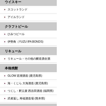
ウイスキー
スコットランド
アイルランド
クラフトビール
ひみつビール
伊勢角（YUZU IPA BONDS)
リキュール
リキュール・その他の醸造酒全酒
本格焼酎
GLOW 若潮酒造 (鹿児島県)
海・くじら 大海酒造 (鹿児島県)
つくし・釈云麦 西吉田酒造 (福岡県)
武者返し 寿福酒造場 (熊本県)