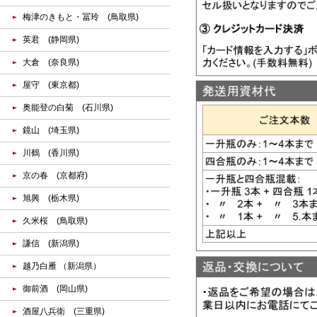
梅津のきもと・冨玲 (鳥取県)
英君 (静岡県)
大倉 (奈良県)
屋守 (東京都)
奥能登の白菊 (石川県)
鏡山 (埼玉県)
川鶴 (香川県)
京の春 (京都府)
旭興 (栃木県)
久米桜 (鳥取県)
謙信 (新潟県)
越乃白雁 （新潟県）
御前酒 (岡山県)
酒屋八兵衛 (三重県)