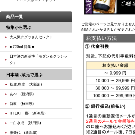
商品一覧
ご指定のページは見つかりませ
特集から選ぶ
削除されたかＵＲＬが変更され
大人気☆グッさんセレクト
■ 720ml 特集 ■
日本酒の新基準「モダン＆クラシッ
ク」
日本酒 -蔵元で選ぶ
秋鹿,奥鹿 (大阪府)
あべ (新潟県)
新政 (秋田県)
ITTEKI 一擲 （新潟県）
一白水成 (秋田県)
雅楽代 (新潟県)