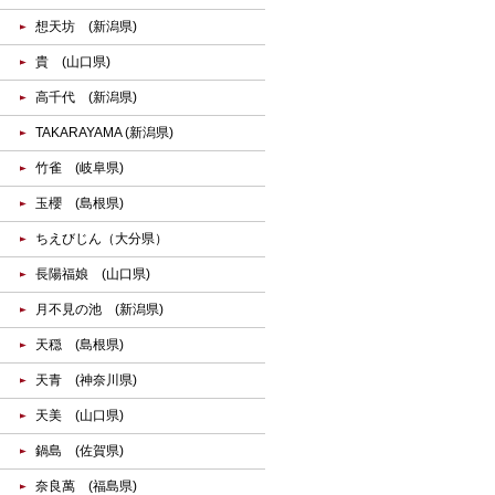
想天坊 (新潟県)
貴 (山口県)
高千代 (新潟県)
TAKARAYAMA (新潟県)
竹雀 (岐阜県)
玉櫻 (島根県)
ちえびじん（大分県）
長陽福娘 (山口県)
月不見の池 (新潟県)
天穏 (島根県)
天青 (神奈川県)
天美 (山口県)
鍋島 (佐賀県)
奈良萬 (福島県)