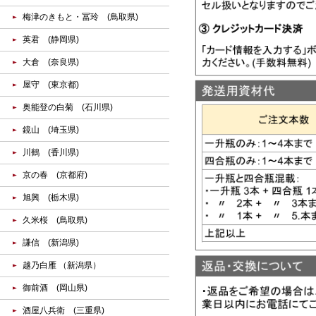
梅津のきもと・冨玲 (鳥取県)
英君 (静岡県)
大倉 (奈良県)
屋守 (東京都)
奥能登の白菊 (石川県)
鏡山 (埼玉県)
川鶴 (香川県)
京の春 (京都府)
旭興 (栃木県)
久米桜 (鳥取県)
謙信 (新潟県)
越乃白雁 （新潟県）
御前酒 (岡山県)
酒屋八兵衛 (三重県)