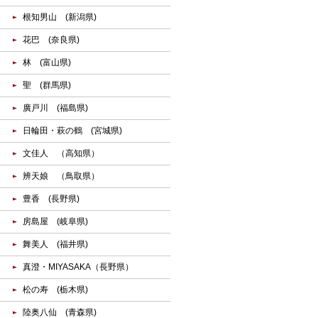
根知男山 (新潟県)
花巴 (奈良県)
林 (富山県)
聖 (群馬県)
廣戸川 (福島県)
日輪田・萩の鶴 (宮城県)
文佳人 （高知県）
辨天娘 （鳥取県）
豊香 (長野県)
房島屋 (岐阜県)
舞美人 (福井県)
真澄・MIYASAKA（長野県）
松の寿 (栃木県)
陸奥八仙 (青森県)