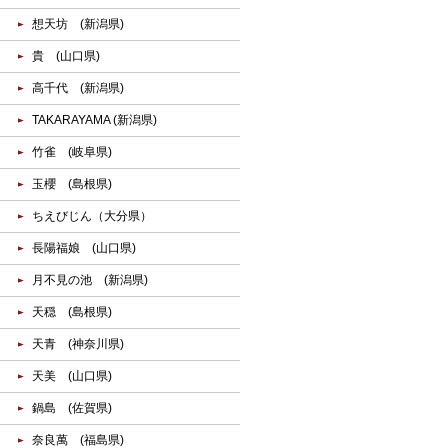
想天坊 (新潟県)
貴 (山口県)
高千代 (新潟県)
TAKARAYAMA (新潟県)
竹雀 (岐阜県)
玉櫻 (島根県)
ちえびじん（大分県）
長陽福娘 (山口県)
月不見の池 (新潟県)
天穏 (島根県)
天青 (神奈川県)
天美 (山口県)
鍋島 (佐賀県)
奈良萬 (福島県)