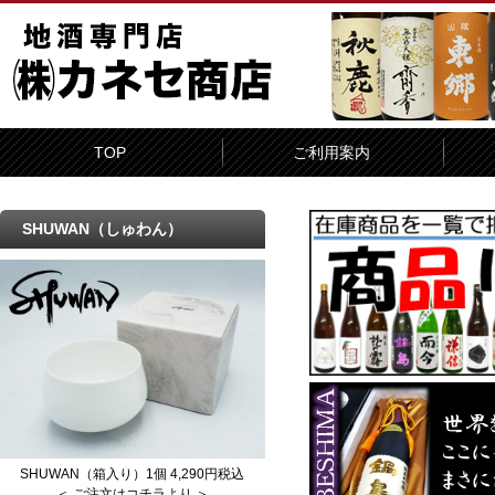
TOP
ご利用案内
SHUWAN（しゅわん）
SHUWAN（箱入り）1個 4,290円税込
＜ ご注文はコチラより ＞