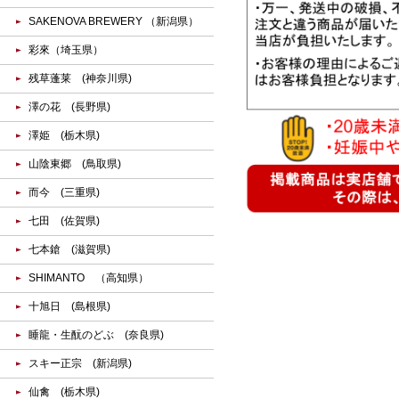
SAKENOVA BREWERY （新潟県）
彩來（埼玉県）
残草蓬莱 (神奈川県)
澤の花 (長野県)
澤姫 (栃木県)
山陰東郷 (鳥取県)
而今 (三重県)
七田 (佐賀県)
七本鎗 (滋賀県)
SHIMANTO （高知県）
十旭日 (島根県)
睡龍・生酛のどぶ (奈良県)
スキー正宗 (新潟県)
仙禽 (栃木県)