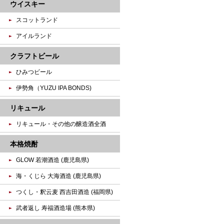
ウイスキー
スコットランド
アイルランド
クラフトビール
ひみつビール
伊勢角（YUZU IPA BONDS)
リキュール
リキュール・その他の醸造酒全酒
本格焼酎
GLOW 若潮酒造 (鹿児島県)
海・くじら 大海酒造 (鹿児島県)
つくし・釈云麦 西吉田酒造 (福岡県)
武者返し 寿福酒造場 (熊本県)