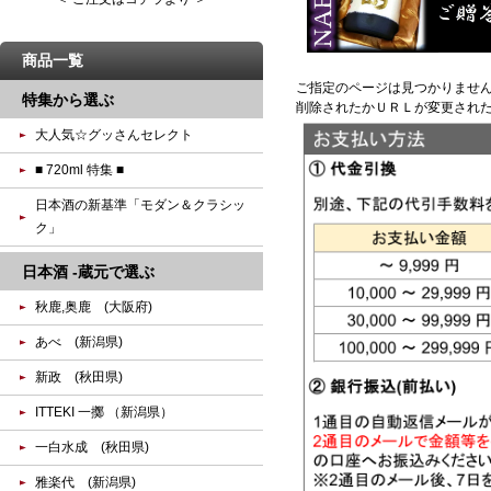
商品一覧
ご指定のページは見つかりませ
特集から選ぶ
削除されたかＵＲＬが変更され
大人気☆グッさんセレクト
■ 720ml 特集 ■
日本酒の新基準「モダン＆クラシッ
ク」
日本酒 -蔵元で選ぶ
秋鹿,奥鹿 (大阪府)
あべ (新潟県)
新政 (秋田県)
ITTEKI 一擲 （新潟県）
一白水成 (秋田県)
雅楽代 (新潟県)