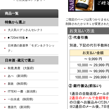
商品一覧
ご指定のページは見つかりませ
特集から選ぶ
削除されたかＵＲＬが変更され
大人気☆グッさんセレクト
■ 720ml 特集 ■
日本酒の新基準「モダン＆クラシッ
ク」
日本酒 -蔵元で選ぶ
秋鹿,奥鹿 (大阪府)
あべ (新潟県)
新政 (秋田県)
ITTEKI 一擲 （新潟県）
一白水成 (秋田県)
雅楽代 (新潟県)