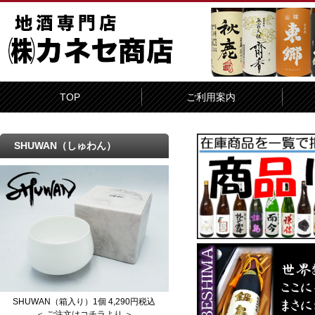
TOP
ご利用案内
SHUWAN（しゅわん）
SHUWAN（箱入り）1個 4,290円税込
＜ ご注文はコチラより ＞