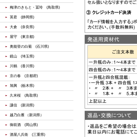
梅津のきもと・冨玲 (鳥取県)
英君 (静岡県)
大倉 (奈良県)
屋守 (東京都)
奥能登の白菊 (石川県)
鏡山 (埼玉県)
川鶴 (香川県)
京の春 (京都府)
旭興 (栃木県)
久米桜 (鳥取県)
謙信 (新潟県)
越乃白雁 （新潟県）
御前酒 (岡山県)
酒屋八兵衛 (三重県)