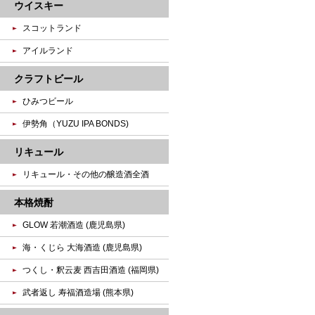
ウイスキー
スコットランド
アイルランド
クラフトビール
ひみつビール
伊勢角（YUZU IPA BONDS)
リキュール
リキュール・その他の醸造酒全酒
本格焼酎
GLOW 若潮酒造 (鹿児島県)
海・くじら 大海酒造 (鹿児島県)
つくし・釈云麦 西吉田酒造 (福岡県)
武者返し 寿福酒造場 (熊本県)