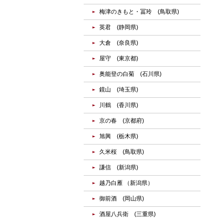
梅津のきもと・冨玲 (鳥取県)
英君 (静岡県)
大倉 (奈良県)
屋守 (東京都)
奥能登の白菊 (石川県)
鏡山 (埼玉県)
川鶴 (香川県)
京の春 (京都府)
旭興 (栃木県)
久米桜 (鳥取県)
謙信 (新潟県)
越乃白雁 （新潟県）
御前酒 (岡山県)
酒屋八兵衛 (三重県)