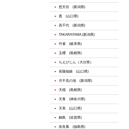
想天坊 (新潟県)
貴 (山口県)
高千代 (新潟県)
TAKARAYAMA (新潟県)
竹雀 (岐阜県)
玉櫻 (島根県)
ちえびじん（大分県）
長陽福娘 (山口県)
月不見の池 (新潟県)
天穏 (島根県)
天青 (神奈川県)
天美 (山口県)
鍋島 (佐賀県)
奈良萬 (福島県)