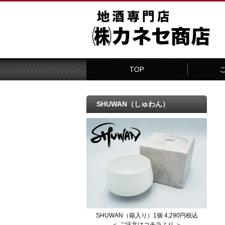
TOP
SHUWAN（しゅわん）
SHUWAN（箱入り）1個 4,290円税込
＜ ご注文はコチラより ＞