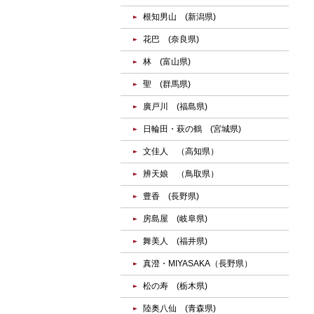
根知男山 (新潟県)
花巴 (奈良県)
林 (富山県)
聖 (群馬県)
廣戸川 (福島県)
日輪田・萩の鶴 (宮城県)
文佳人 （高知県）
辨天娘 （鳥取県）
豊香 (長野県)
房島屋 (岐阜県)
舞美人 (福井県)
真澄・MIYASAKA（長野県）
松の寿 (栃木県)
陸奥八仙 (青森県)