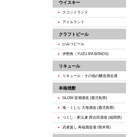
ウイスキー
スコットランド
アイルランド
クラフトビール
ひみつビール
伊勢角（YUZU IPA BONDS)
リキュール
リキュール・その他の醸造酒全酒
本格焼酎
GLOW 若潮酒造 (鹿児島県)
海・くじら 大海酒造 (鹿児島県)
つくし・釈云麦 西吉田酒造 (福岡県)
武者返し 寿福酒造場 (熊本県)