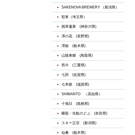
SAKENOVA BREWERY （新潟県）
彩來（埼玉県）
残草蓬莱 (神奈川県)
澤の花 (長野県)
澤姫 (栃木県)
山陰東郷 (鳥取県)
而今 (三重県)
七田 (佐賀県)
七本鎗 (滋賀県)
SHIMANTO （高知県）
十旭日 (島根県)
睡龍・生酛のどぶ (奈良県)
スキー正宗 (新潟県)
仙禽 (栃木県)