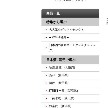
商品一覧
特集から選ぶ
大人気☆グッさんセレクト
■ 720ml 特集 ■
日本酒の新基準「モダン＆クラシッ
ク」
日本酒 -蔵元で選ぶ
秋鹿,奥鹿 (大阪府)
あべ (新潟県)
新政 (秋田県)
ITTEKI 一擲 （新潟県）
一白水成 (秋田県)
雅楽代 (新潟県)