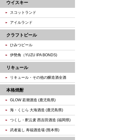
ウイスキー
スコットランド
アイルランド
クラフトビール
ひみつビール
伊勢角（YUZU IPA BONDS)
リキュール
リキュール・その他の醸造酒全酒
本格焼酎
GLOW 若潮酒造 (鹿児島県)
海・くじら 大海酒造 (鹿児島県)
つくし・釈云麦 西吉田酒造 (福岡県)
武者返し 寿福酒造場 (熊本県)