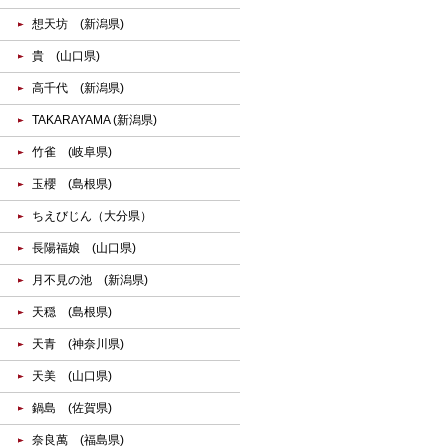
想天坊 (新潟県)
貴 (山口県)
高千代 (新潟県)
TAKARAYAMA (新潟県)
竹雀 (岐阜県)
玉櫻 (島根県)
ちえびじん（大分県）
長陽福娘 (山口県)
月不見の池 (新潟県)
天穏 (島根県)
天青 (神奈川県)
天美 (山口県)
鍋島 (佐賀県)
奈良萬 (福島県)