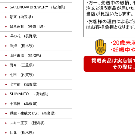
SAKENOVA BREWERY （新潟県）
彩來（埼玉県）
残草蓬莱 (神奈川県)
澤の花 (長野県)
澤姫 (栃木県)
山陰東郷 (鳥取県)
而今 (三重県)
七田 (佐賀県)
七本鎗 (滋賀県)
SHIMANTO （高知県）
十旭日 (島根県)
睡龍・生酛のどぶ (奈良県)
スキー正宗 (新潟県)
仙禽 (栃木県)