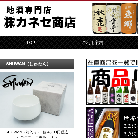
TOP
ご利用案内
SHUWAN（しゅわん）
SHUWAN（箱入り）1個 4,290円税込
＜ ご注文はコチラより ＞