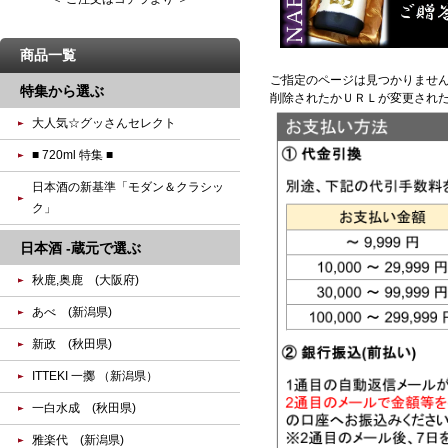
商品一覧
ご指定のページは見つかりませ
特集から選ぶ
削除されたかＵＲＬが変更され
大人気☆グッさんセレクト
■ 720ml 特集 ■
日本酒の新基準「モダン＆クラシッ
ク」
日本酒 -蔵元で選ぶ
秋鹿,奥鹿 (大阪府)
あべ (新潟県)
新政 (秋田県)
ITTEKI 一擲 （新潟県）
一白水成 (秋田県)
雅楽代 (新潟県)