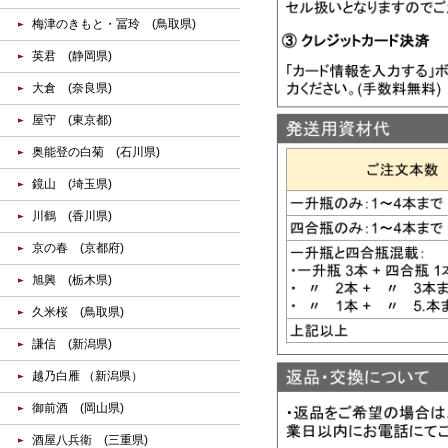
梅津のきもと・冨玲 (鳥取県)
英君 (静岡県)
大倉 (奈良県)
屋守 (東京都)
奥能登の白菊 (石川県)
鏡山 (埼玉県)
川鶴 (香川県)
京の春 (京都府)
旭興 (栃木県)
久米桜 (鳥取県)
謙信 (新潟県)
越乃白雁 （新潟県）
御前酒 (岡山県)
酒屋八兵衛 (三重県)