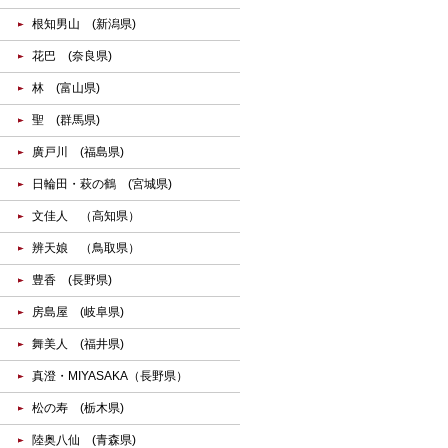
根知男山 (新潟県)
花巴 (奈良県)
林 (富山県)
聖 (群馬県)
廣戸川 (福島県)
日輪田・萩の鶴 (宮城県)
文佳人 （高知県）
辨天娘 （鳥取県）
豊香 (長野県)
房島屋 (岐阜県)
舞美人 (福井県)
真澄・MIYASAKA（長野県）
松の寿 (栃木県)
陸奥八仙 (青森県)