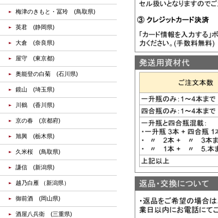
梅津のきもと・冨玲 (鳥取県)
英君 (静岡県)
大倉 (奈良県)
屋守 (東京都)
奥能登の白菊 (石川県)
鏡山 (埼玉県)
川鶴 (香川県)
京の春 (京都府)
旭興 (栃木県)
久米桜 (鳥取県)
謙信 (新潟県)
越乃白雁 （新潟県）
御前酒 (岡山県)
酒屋八兵衛 (三重県)