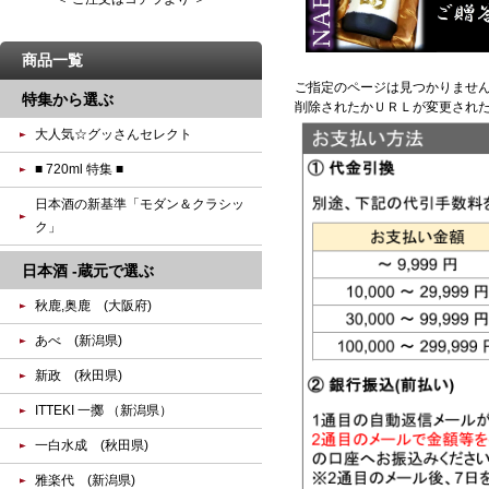
商品一覧
ご指定のページは見つかりませ
特集から選ぶ
削除されたかＵＲＬが変更され
大人気☆グッさんセレクト
■ 720ml 特集 ■
日本酒の新基準「モダン＆クラシッ
ク」
日本酒 -蔵元で選ぶ
秋鹿,奥鹿 (大阪府)
あべ (新潟県)
新政 (秋田県)
ITTEKI 一擲 （新潟県）
一白水成 (秋田県)
雅楽代 (新潟県)