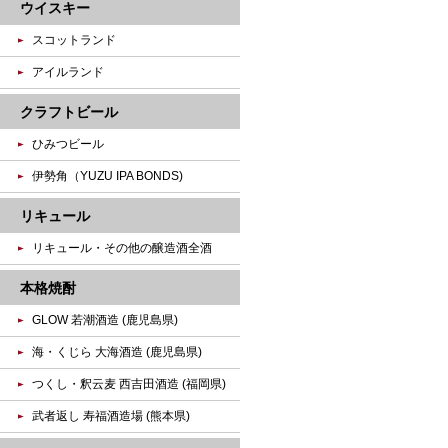
ウイスキー
スコットランド
アイルランド
クラフトビール
ひみつビール
伊勢角（YUZU IPA BONDS)
リキュール
リキュール・その他の醸造酒全酒
本格焼酎
GLOW 若潮酒造 (鹿児島県)
海・くじら 大海酒造 (鹿児島県)
つくし・釈云麦 西吉田酒造 (福岡県)
武者返し 寿福酒造場 (熊本県)