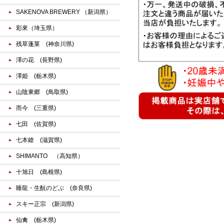
SAKENOVA BREWERY （新潟県）
彩來（埼玉県）
残草蓬莱 (神奈川県)
澤の花 (長野県)
澤姫 (栃木県)
山陰東郷 (鳥取県)
而今 (三重県)
七田 (佐賀県)
七本鎗 (滋賀県)
SHIMANTO （高知県）
十旭日 (島根県)
睡龍・生酛のどぶ (奈良県)
スキー正宗 (新潟県)
仙禽 (栃木県)