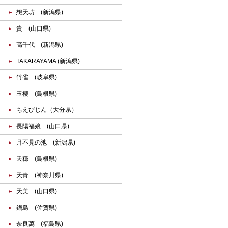
想天坊 (新潟県)
貴 (山口県)
高千代 (新潟県)
TAKARAYAMA (新潟県)
竹雀 (岐阜県)
玉櫻 (島根県)
ちえびじん（大分県）
長陽福娘 (山口県)
月不見の池 (新潟県)
天穏 (島根県)
天青 (神奈川県)
天美 (山口県)
鍋島 (佐賀県)
奈良萬 (福島県)