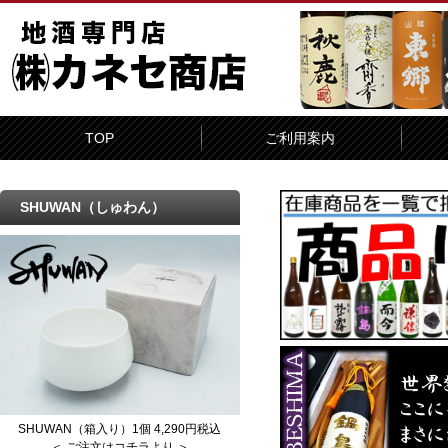
TOP
ご利用案内
SHUWAN（しゅわん）
SHUWAN（箱入り）1個 4,290円税込
＜ ご注文はコチラより ＞