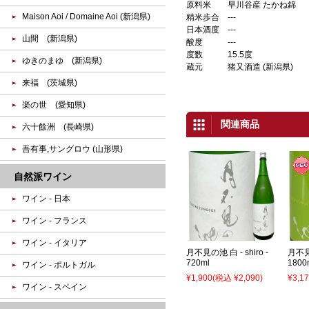
原料米
早川谷産 たかね錦
Maison Aoi / Domaine Aoi (新潟県)
精米歩合
‐‐‐
日本酒度
‐‐‐
山間 (新潟県)
酸度
‐‐‐
度数
15.5度
ゆきのまゆ (新潟県)
蔵元
猪又酒造 (新潟県)
来福 (茨城県)
楽の世 (愛知県)
関連商品
六十餘洲 (長崎県)
吾有事,サングロウ (山形県)
自然派ワイン
ワイン - 日本
ワイン - フランス
ワイン - イタリア
月不見の池 白 - shiro -
月不
720ml
1800
ワイン - ポルトガル
¥1,900
(税込 ¥2,090)
¥3,1
ワイン - スペイン