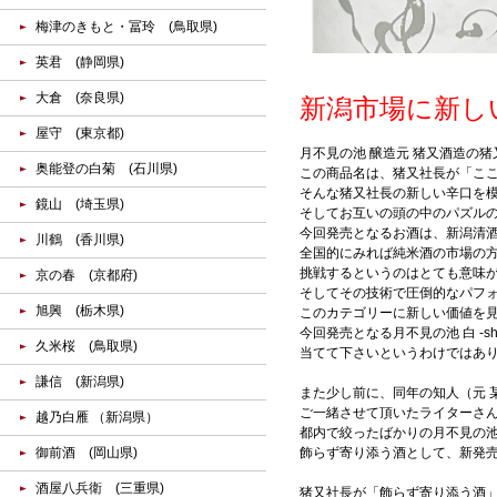
梅津のきもと・冨玲 (鳥取県)
英君 (静岡県)
大倉 (奈良県)
新潟市場に新しい
屋守 (東京都)
月不見の池 醸造元 猪又酒造の猪又社
奥能登の白菊 (石川県)
この商品名は、猪又社長が「こ
そんな猪又社長の新しい辛口を
鏡山 (埼玉県)
そしてお互いの頭の中のパズル
今回発売となるお酒は、新潟清
川鶴 (香川県)
全国的にみれば純米酒の市場の
挑戦するというのはとても意味
京の春 (京都府)
そしてその技術で圧倒的なパフォ
旭興 (栃木県)
このカテゴリーに新しい価値を
今回発売となる月不見の池 白 -
久米桜 (鳥取県)
当てて下さいというわけではあ
謙信 (新潟県)
また少し前に、同年の知人（元 
ご一緒させて頂いたライターさ
越乃白雁 （新潟県）
都内で絞ったばかりの月不見の池
御前酒 (岡山県)
飾らず寄り添う酒として、新発
酒屋八兵衛 (三重県)
猪又社長が「飾らず寄り添う酒