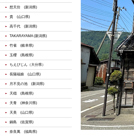
想天坊 (新潟県)
貴 (山口県)
高千代 (新潟県)
TAKARAYAMA (新潟県)
竹雀 (岐阜県)
玉櫻 (島根県)
ちえびじん（大分県）
長陽福娘 (山口県)
月不見の池 (新潟県)
天穏 (島根県)
天青 (神奈川県)
天美 (山口県)
鍋島 (佐賀県)
奈良萬 (福島県)