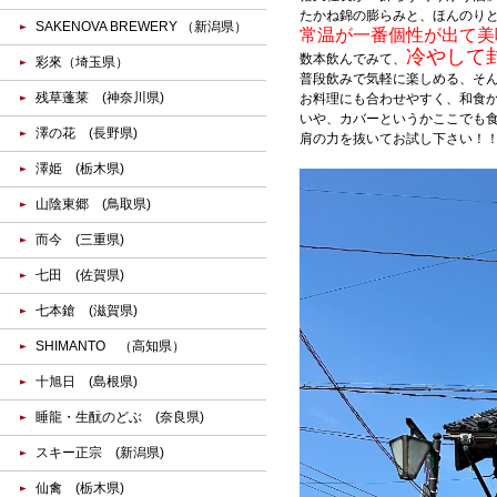
たかね錦の膨らみと、ほんのり
SAKENOVA BREWERY （新潟県）
常温が一番個性が出て美
冷やして
数本飲んでみて、
彩來（埼玉県）
普段飲みで気軽に楽しめる、そん
残草蓬莱 (神奈川県)
お料理にも合わせやすく、和食
いや、カバーというかここでも
澤の花 (長野県)
肩の力を抜いてお試し下さい！
澤姫 (栃木県)
山陰東郷 (鳥取県)
而今 (三重県)
七田 (佐賀県)
七本鎗 (滋賀県)
SHIMANTO （高知県）
十旭日 (島根県)
睡龍・生酛のどぶ (奈良県)
スキー正宗 (新潟県)
仙禽 (栃木県)