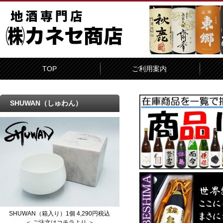
TOP
ご利用案内
SHUWAN（しゅわん）
SHUWAN（箱入り）1個 4,290円税込
＜ ご注文はコチラより ＞