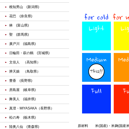
根知男山 (新潟県)
花巴 (奈良県)
林 (富山県)
聖 (群馬県)
廣戸川 (福島県)
日輪田・萩の鶴 (宮城県)
文佳人 （高知県）
辨天娘 （鳥取県）
豊香 (長野県)
房島屋 (岐阜県)
舞美人 (福井県)
真澄・MIYASAKA（長野県）
松の寿 (栃木県)
原材料
米(国産)・米麹(国産
陸奥八仙 (青森県)