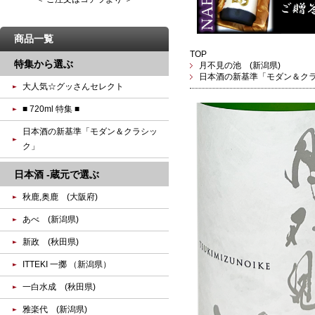
商品一覧
TOP
特集から選ぶ
月不見の池 (新潟県)
日本酒の新基準「モダン＆ク
大人気☆グッさんセレクト
■ 720ml 特集 ■
日本酒の新基準「モダン＆クラシッ
ク」
日本酒 -蔵元で選ぶ
秋鹿,奥鹿 (大阪府)
あべ (新潟県)
新政 (秋田県)
ITTEKI 一擲 （新潟県）
一白水成 (秋田県)
雅楽代 (新潟県)