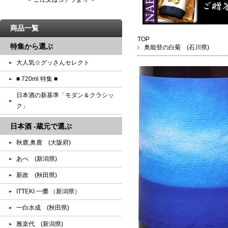
商品一覧
TOP
特集から選ぶ
奥能登の白菊 (石川県)
大人気☆グッさんセレクト
■ 720ml 特集 ■
日本酒の新基準「モダン＆クラシッ
ク」
日本酒 -蔵元で選ぶ
秋鹿,奥鹿 (大阪府)
あべ (新潟県)
新政 (秋田県)
ITTEKI 一擲 （新潟県）
一白水成 (秋田県)
雅楽代 (新潟県)