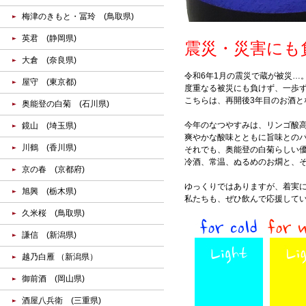
梅津のきもと・冨玲 (鳥取県)
英君 (静岡県)
震災・災害にも
大倉 (奈良県)
令和6年1月の震災で蔵が被災…
屋守 (東京都)
度重なる被災にも負けず、一歩ず
こちらは、再開後3年目のお酒と
奥能登の白菊 (石川県)
今年のなつやすみは、リンゴ酸
鏡山 (埼玉県)
爽やかな酸味とともに旨味との
川鶴 (香川県)
それでも、奥能登の白菊らしい
冷酒、常温、ぬるめのお燗と、
京の春 (京都府)
ゆっくりではありますが、着実
旭興 (栃木県)
私たちも、ぜひ飲んで応援して
久米桜 (鳥取県)
謙信 (新潟県)
越乃白雁 （新潟県）
御前酒 (岡山県)
酒屋八兵衛 (三重県)