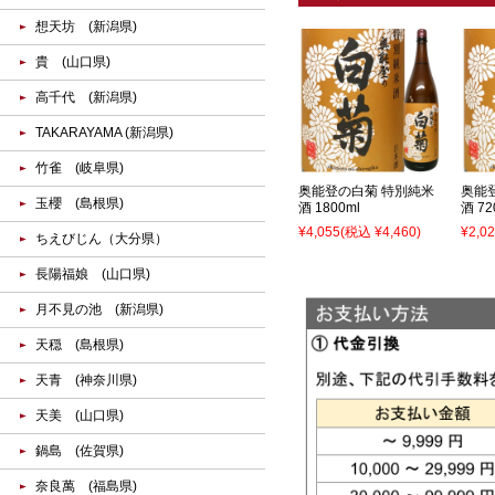
想天坊 (新潟県)
貴 (山口県)
高千代 (新潟県)
TAKARAYAMA (新潟県)
竹雀 (岐阜県)
奥能登の白菊 特別純米
奥能
玉櫻 (島根県)
酒 1800ml
酒 72
¥4,055
(税込 ¥4,460)
¥2,0
ちえびじん（大分県）
長陽福娘 (山口県)
月不見の池 (新潟県)
天穏 (島根県)
天青 (神奈川県)
天美 (山口県)
鍋島 (佐賀県)
奈良萬 (福島県)