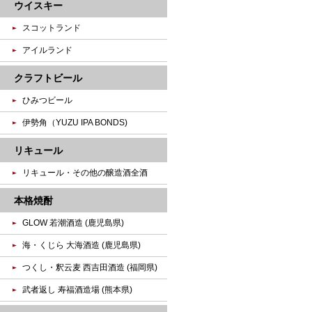
ウイスキー
スコットランド
アイルランド
クラフトビール
ひみつビール
伊勢角（YUZU IPA BONDS)
リキュール
リキュール・その他の醸造酒全酒
本格焼酎
GLOW 若潮酒造 (鹿児島県)
海・くじら 大海酒造 (鹿児島県)
つくし・釈云麦 西吉田酒造 (福岡県)
武者返し 寿福酒造場 (熊本県)