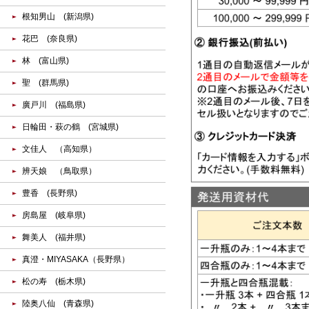
根知男山 (新潟県)
花巴 (奈良県)
林 (富山県)
聖 (群馬県)
廣戸川 (福島県)
日輪田・萩の鶴 (宮城県)
文佳人 （高知県）
辨天娘 （鳥取県）
豊香 (長野県)
房島屋 (岐阜県)
舞美人 (福井県)
真澄・MIYASAKA（長野県）
松の寿 (栃木県)
陸奥八仙 (青森県)