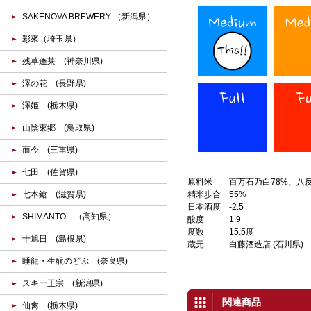
SAKENOVA BREWERY （新潟県）
彩來（埼玉県）
残草蓬莱 (神奈川県)
澤の花 (長野県)
澤姫 (栃木県)
山陰東郷 (鳥取県)
而今 (三重県)
七田 (佐賀県)
原料米
百万石乃白78%、八反
七本鎗 (滋賀県)
精米歩合
55%
日本酒度
-2.5
SHIMANTO （高知県）
酸度
1.9
度数
15.5度
十旭日 (島根県)
蔵元
白藤酒造店 (石川県)
睡龍・生酛のどぶ (奈良県)
スキー正宗 (新潟県)
関連商品
仙禽 (栃木県)