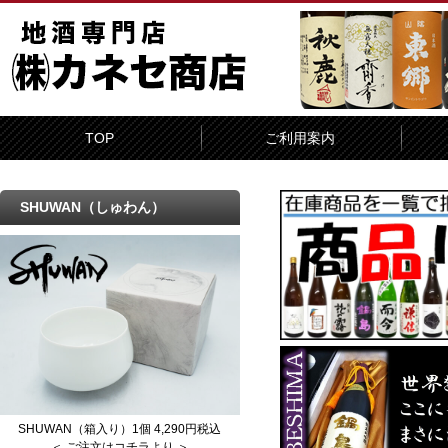
TOP
ご利用案内
SHUWAN（しゅわん）
SHUWAN（箱入り）1個 4,290円税込
＜ ご注文はコチラより ＞