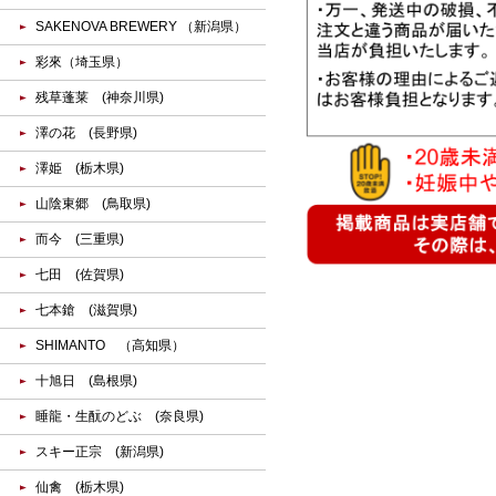
SAKENOVA BREWERY （新潟県）
彩來（埼玉県）
残草蓬莱 (神奈川県)
澤の花 (長野県)
澤姫 (栃木県)
山陰東郷 (鳥取県)
而今 (三重県)
七田 (佐賀県)
七本鎗 (滋賀県)
SHIMANTO （高知県）
十旭日 (島根県)
睡龍・生酛のどぶ (奈良県)
スキー正宗 (新潟県)
仙禽 (栃木県)