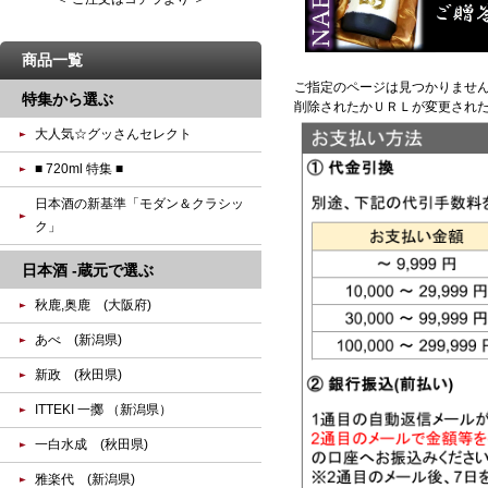
商品一覧
ご指定のページは見つかりませ
特集から選ぶ
削除されたかＵＲＬが変更され
大人気☆グッさんセレクト
■ 720ml 特集 ■
日本酒の新基準「モダン＆クラシッ
ク」
日本酒 -蔵元で選ぶ
秋鹿,奥鹿 (大阪府)
あべ (新潟県)
新政 (秋田県)
ITTEKI 一擲 （新潟県）
一白水成 (秋田県)
雅楽代 (新潟県)