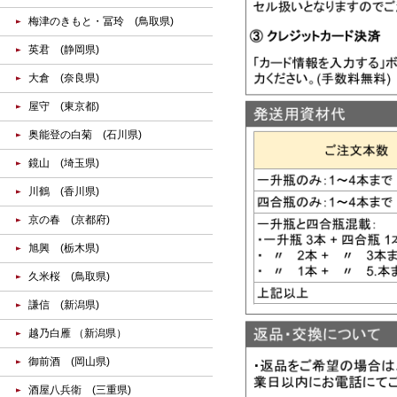
梅津のきもと・冨玲 (鳥取県)
英君 (静岡県)
大倉 (奈良県)
屋守 (東京都)
奥能登の白菊 (石川県)
鏡山 (埼玉県)
川鶴 (香川県)
京の春 (京都府)
旭興 (栃木県)
久米桜 (鳥取県)
謙信 (新潟県)
越乃白雁 （新潟県）
御前酒 (岡山県)
酒屋八兵衛 (三重県)