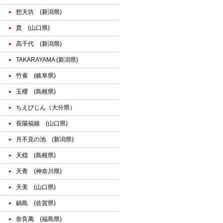
想天坊 (新潟県)
貴 (山口県)
高千代 (新潟県)
TAKARAYAMA (新潟県)
竹雀 (岐阜県)
玉櫻 (島根県)
ちえびじん（大分県）
長陽福娘 (山口県)
月不見の池 (新潟県)
天穏 (島根県)
天青 (神奈川県)
天美 (山口県)
鍋島 (佐賀県)
奈良萬 (福島県)