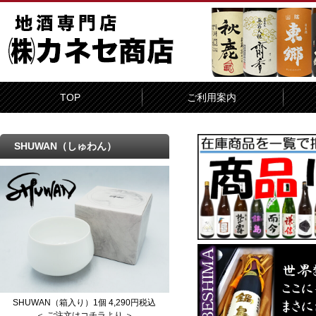
TOP
ご利用案内
SHUWAN（しゅわん）
SHUWAN（箱入り）1個 4,290円税込
＜ ご注文はコチラより ＞