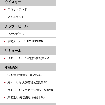
ウイスキー
スコットランド
アイルランド
クラフトビール
ひみつビール
伊勢角（YUZU IPA BONDS)
リキュール
リキュール・その他の醸造酒全酒
本格焼酎
GLOW 若潮酒造 (鹿児島県)
海・くじら 大海酒造 (鹿児島県)
つくし・釈云麦 西吉田酒造 (福岡県)
武者返し 寿福酒造場 (熊本県)