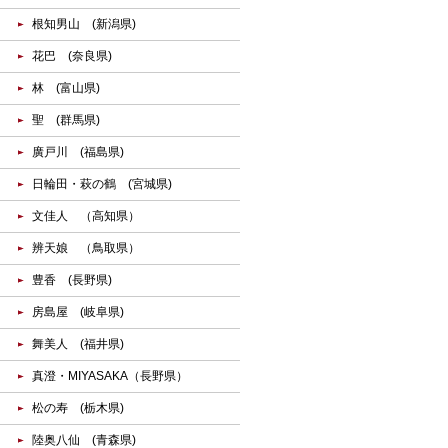
根知男山 (新潟県)
花巴 (奈良県)
林 (富山県)
聖 (群馬県)
廣戸川 (福島県)
日輪田・萩の鶴 (宮城県)
文佳人 （高知県）
辨天娘 （鳥取県）
豊香 (長野県)
房島屋 (岐阜県)
舞美人 (福井県)
真澄・MIYASAKA（長野県）
松の寿 (栃木県)
陸奥八仙 (青森県)