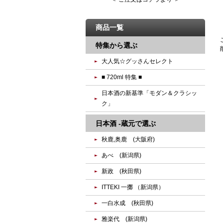
商品一覧
特集から選ぶ
大人気☆グッさんセレクト
■ 720ml 特集 ■
日本酒の新基準「モダン＆クラシッ
ク」
日本酒 -蔵元で選ぶ
秋鹿,奥鹿 (大阪府)
あべ (新潟県)
新政 (秋田県)
ITTEKI 一擲 （新潟県）
一白水成 (秋田県)
雅楽代 (新潟県)