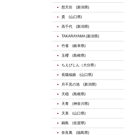
想天坊 (新潟県)
貴 (山口県)
高千代 (新潟県)
TAKARAYAMA (新潟県)
竹雀 (岐阜県)
玉櫻 (島根県)
ちえびじん（大分県）
長陽福娘 (山口県)
月不見の池 (新潟県)
天穏 (島根県)
天青 (神奈川県)
天美 (山口県)
鍋島 (佐賀県)
奈良萬 (福島県)