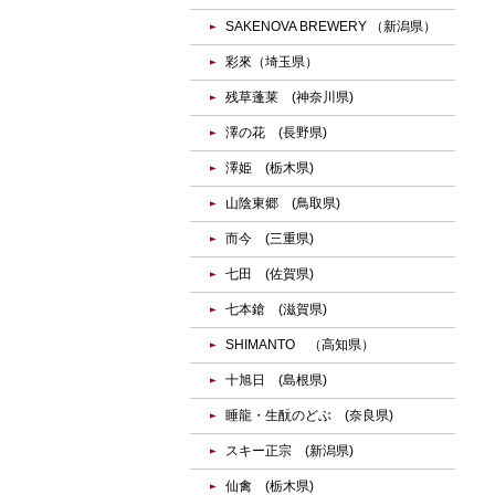
SAKENOVA BREWERY （新潟県）
彩來（埼玉県）
残草蓬莱 (神奈川県)
澤の花 (長野県)
澤姫 (栃木県)
山陰東郷 (鳥取県)
而今 (三重県)
七田 (佐賀県)
七本鎗 (滋賀県)
SHIMANTO （高知県）
十旭日 (島根県)
睡龍・生酛のどぶ (奈良県)
スキー正宗 (新潟県)
仙禽 (栃木県)