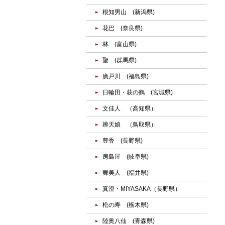
根知男山 (新潟県)
花巴 (奈良県)
林 (富山県)
聖 (群馬県)
廣戸川 (福島県)
日輪田・萩の鶴 (宮城県)
文佳人 （高知県）
辨天娘 （鳥取県）
豊香 (長野県)
房島屋 (岐阜県)
舞美人 (福井県)
真澄・MIYASAKA（長野県）
松の寿 (栃木県)
陸奥八仙 (青森県)