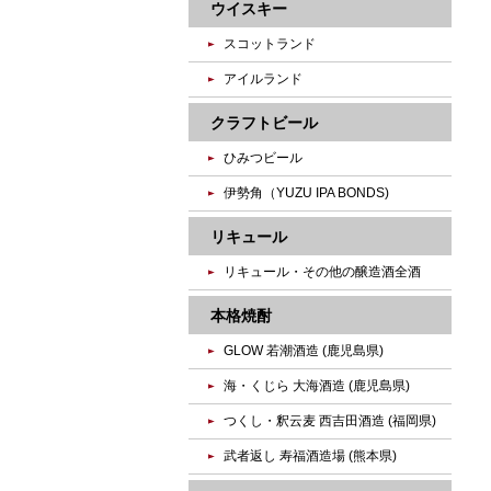
ウイスキー
スコットランド
アイルランド
クラフトビール
ひみつビール
伊勢角（YUZU IPA BONDS)
リキュール
リキュール・その他の醸造酒全酒
本格焼酎
GLOW 若潮酒造 (鹿児島県)
海・くじら 大海酒造 (鹿児島県)
つくし・釈云麦 西吉田酒造 (福岡県)
武者返し 寿福酒造場 (熊本県)