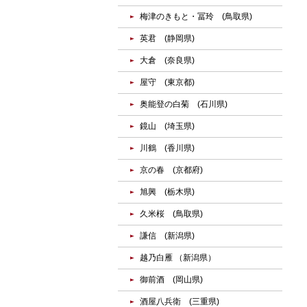
梅津のきもと・冨玲 (鳥取県)
英君 (静岡県)
大倉 (奈良県)
屋守 (東京都)
奥能登の白菊 (石川県)
鏡山 (埼玉県)
川鶴 (香川県)
京の春 (京都府)
旭興 (栃木県)
久米桜 (鳥取県)
謙信 (新潟県)
越乃白雁 （新潟県）
御前酒 (岡山県)
酒屋八兵衛 (三重県)