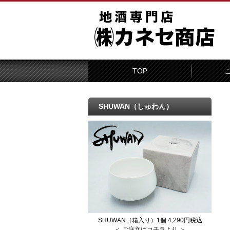
TOP
SHUWAN（しゅわん）
SHUWAN（箱入り）1個 4,290円税込
＜ ご注文はコチラより ＞