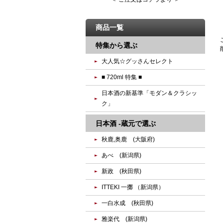
商品一覧
特集から選ぶ
大人気☆グッさんセレクト
■ 720ml 特集 ■
日本酒の新基準「モダン＆クラシッ
ク」
日本酒 -蔵元で選ぶ
秋鹿,奥鹿 (大阪府)
あべ (新潟県)
新政 (秋田県)
ITTEKI 一擲 （新潟県）
一白水成 (秋田県)
雅楽代 (新潟県)