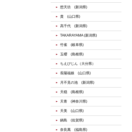
想天坊 (新潟県)
貴 (山口県)
高千代 (新潟県)
TAKARAYAMA (新潟県)
竹雀 (岐阜県)
玉櫻 (島根県)
ちえびじん（大分県）
長陽福娘 (山口県)
月不見の池 (新潟県)
天穏 (島根県)
天青 (神奈川県)
天美 (山口県)
鍋島 (佐賀県)
奈良萬 (福島県)