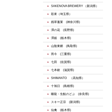
SAKENOVA BREWERY （新潟県）
彩來（埼玉県）
残草蓬莱 (神奈川県)
澤の花 (長野県)
澤姫 (栃木県)
山陰東郷 (鳥取県)
而今 (三重県)
七田 (佐賀県)
七本鎗 (滋賀県)
SHIMANTO （高知県）
十旭日 (島根県)
睡龍・生酛のどぶ (奈良県)
スキー正宗 (新潟県)
仙禽 (栃木県)