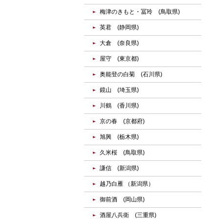
梅津のきもと・冨玲 (鳥取県)
英君 (静岡県)
大倉 (奈良県)
屋守 (東京都)
奥能登の白菊 (石川県)
鏡山 (埼玉県)
川鶴 (香川県)
京の春 (京都府)
旭興 (栃木県)
久米桜 (鳥取県)
謙信 (新潟県)
越乃白雁 （新潟県）
御前酒 (岡山県)
酒屋八兵衛 (三重県)