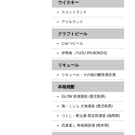
ウイスキー
スコットランド
アイルランド
クラフトビール
ひみつビール
伊勢角（YUZU IPA BONDS)
リキュール
リキュール・その他の醸造酒全酒
本格焼酎
GLOW 若潮酒造 (鹿児島県)
海・くじら 大海酒造 (鹿児島県)
つくし・釈云麦 西吉田酒造 (福岡県)
武者返し 寿福酒造場 (熊本県)