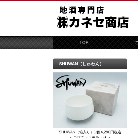
TOP
SHUWAN（しゅわん）
SHUWAN（箱入り）1個 4,290円税込
＜ ご注文はコチラより ＞