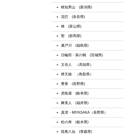
根知男山 (新潟県)
花巴 (奈良県)
林 (富山県)
聖 (群馬県)
廣戸川 (福島県)
日輪田・萩の鶴 (宮城県)
文佳人 （高知県）
辨天娘 （鳥取県）
豊香 (長野県)
房島屋 (岐阜県)
舞美人 (福井県)
真澄・MIYASAKA（長野県）
松の寿 (栃木県)
陸奥八仙 (青森県)