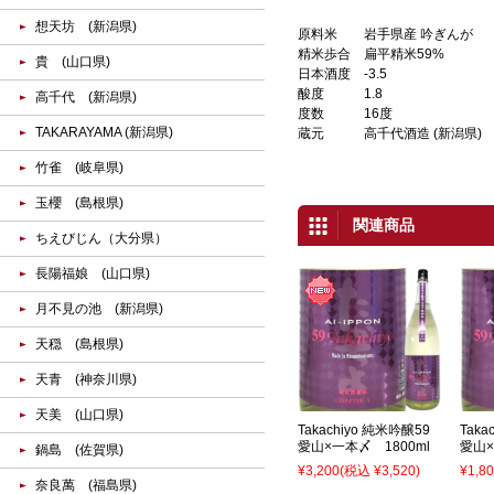
想天坊 (新潟県)
原料米
岩手県産 吟ぎんが
精米歩合
扁平精米59%
貴 (山口県)
日本酒度
-3.5
酸度
1.8
高千代 (新潟県)
度数
16度
TAKARAYAMA (新潟県)
蔵元
高千代酒造 (新潟県)
竹雀 (岐阜県)
玉櫻 (島根県)
関連商品
ちえびじん（大分県）
長陽福娘 (山口県)
月不見の池 (新潟県)
天穏 (島根県)
天青 (神奈川県)
天美 (山口県)
Takachiyo 純米吟醸59
Taka
愛山×一本〆 1800ml
愛山×
鍋島 (佐賀県)
¥3,200
(税込 ¥3,520)
¥1,8
奈良萬 (福島県)