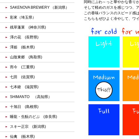
同時にぶわ～っと華やかな香り
SAKENOVA BREWERY （新潟県）
そして軽めのガスを感じつつ、
この香味バランスのスピード感は
彩來（埼玉県）
こちらもぜひよく冷やして、ワ
残草蓬莱 (神奈川県)
澤の花 (長野県)
澤姫 (栃木県)
山陰東郷 (鳥取県)
而今 (三重県)
七田 (佐賀県)
七本鎗 (滋賀県)
SHIMANTO （高知県）
十旭日 (島根県)
睡龍・生酛のどぶ (奈良県)
スキー正宗 (新潟県)
仙禽 (栃木県)