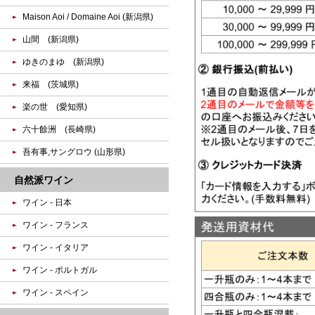
Maison Aoi / Domaine Aoi (新潟県)
山間 (新潟県)
ゆきのまゆ (新潟県)
来福 (茨城県)
楽の世 (愛知県)
六十餘洲 (長崎県)
吾有事,サングロウ (山形県)
自然派ワイン
ワイン - 日本
ワイン - フランス
ワイン - イタリア
ワイン - ポルトガル
ワイン - スペイン