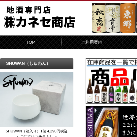
TOP
ご利用案内
SHUWAN（しゅわん）
SHUWAN（箱入り）1個 4,290円税込
＜ ご注文はコチラより ＞