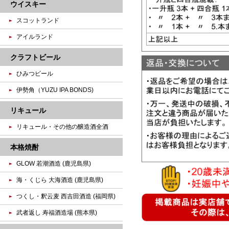
ウイスキー
スコットランド
アイルランド
クラフトビール
ひみつビール
伊勢角（YUZU IPA BONDS)
リキュール
リキュール・その他の醸造酒全酒
本格焼酎
GLOW 若潮酒造 (鹿児島県)
海・くじら 大海酒造 (鹿児島県)
つくし・釈云麦 西吉田酒造 (福岡県)
武者返し 寿福酒造場 (熊本県)