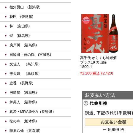
根知男山 (新潟県)
花巴 (奈良県)
林 (富山県)
聖 (群馬県)
廣戸川 (福島県)
日輪田・萩の鶴 (宮城県)
高千代 からくち純米酒
プラス19 美山錦
文佳人 （高知県）
1800ml
¥2,200
(税込 ¥2,420)
辨天娘 （鳥取県）
豊香 (長野県)
房島屋 (岐阜県)
舞美人 (福井県)
真澄・MIYASAKA（長野県）
松の寿 (栃木県)
陸奥八仙 (青森県)