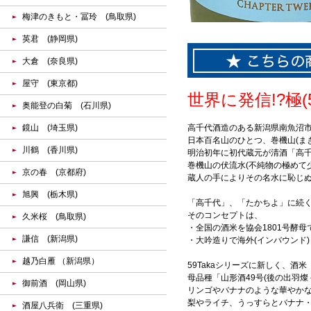
梅津のきもと・冨玲 (鳥取県)
英君 (静岡県)
大倉 (奈良県)
屋守 (東京都)
世界に発信!?極(
奥能登の白菊 (石川県)
鏡山 (埼玉県)
高千代酒造のある新潟県南魚沼
日本百名山のひとつ、巻機山(ま
川鶴 (香川県)
明治初年に初代蔵元が清酒「高
巻機山の伏流水(不純物の極めて
京の春 (京都府)
蔵人の手によりその名水に恥じ
旭興 (栃木県)
「高千代」、「たかちよ」に続く、
そのコンセプトは、
久米桜 (鳥取県)
・全国の酒米を協会1801号酵
謙信 (新潟県)
・大吟造りで海外(インバウンド
越乃白雁 （新潟県）
59Takaシリーズに新しく、酒
母品種「山形酒49号(後の出羽
御前酒 (岡山県)
リンゴやバナナのような華やかな
梨やライチ、うっすらとバナナ
酒屋八兵衛 (三重県)