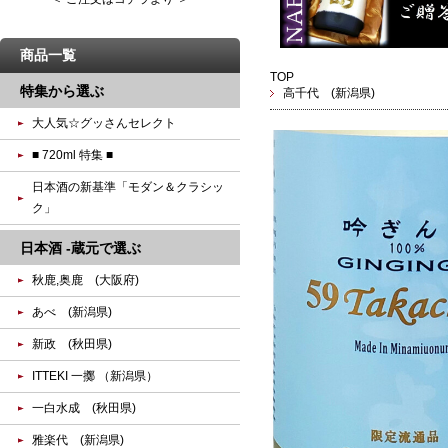
商品一覧
TOP
特集から選ぶ
高千代 (新潟県)
大人気☆グッさんセレクト
■ 720ml 特集 ■
日本酒の新基準「モダン＆クラシッ
ク」
日本酒 -蔵元で選ぶ
秋鹿,奥鹿 (大阪府)
あべ (新潟県)
新政 (秋田県)
ITTEKI 一擲 （新潟県）
一白水成 (秋田県)
雅楽代 (新潟県)