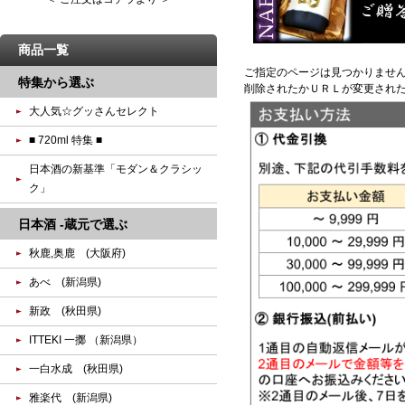
商品一覧
ご指定のページは見つかりませ
特集から選ぶ
削除されたかＵＲＬが変更され
大人気☆グッさんセレクト
■ 720ml 特集 ■
日本酒の新基準「モダン＆クラシッ
ク」
日本酒 -蔵元で選ぶ
秋鹿,奥鹿 (大阪府)
あべ (新潟県)
新政 (秋田県)
ITTEKI 一擲 （新潟県）
一白水成 (秋田県)
雅楽代 (新潟県)