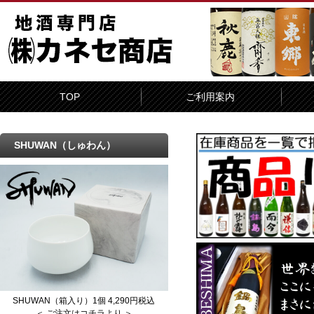
TOP
ご利用案内
SHUWAN（しゅわん）
SHUWAN（箱入り）1個 4,290円税込
＜ ご注文はコチラより ＞