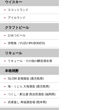
ウイスキー
スコットランド
アイルランド
クラフトビール
ひみつビール
伊勢角（YUZU IPA BONDS)
リキュール
リキュール・その他の醸造酒全酒
本格焼酎
GLOW 若潮酒造 (鹿児島県)
海・くじら 大海酒造 (鹿児島県)
つくし・釈云麦 西吉田酒造 (福岡県)
武者返し 寿福酒造場 (熊本県)