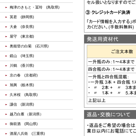
梅津のきもと・冨玲 (鳥取県)
英君 (静岡県)
大倉 (奈良県)
屋守 (東京都)
奥能登の白菊 (石川県)
鏡山 (埼玉県)
川鶴 (香川県)
京の春 (京都府)
旭興 (栃木県)
久米桜 (鳥取県)
謙信 (新潟県)
越乃白雁 （新潟県）
御前酒 (岡山県)
酒屋八兵衛 (三重県)