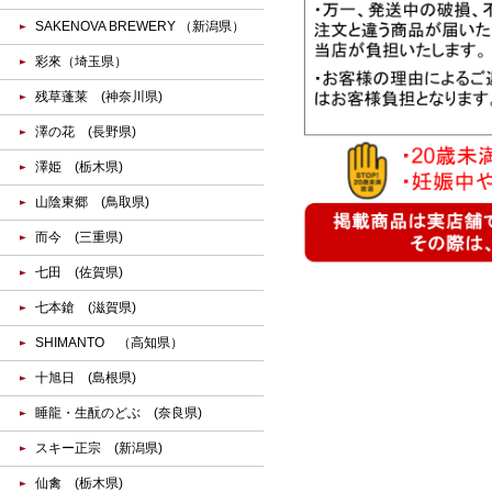
SAKENOVA BREWERY （新潟県）
彩來（埼玉県）
残草蓬莱 (神奈川県)
澤の花 (長野県)
澤姫 (栃木県)
山陰東郷 (鳥取県)
而今 (三重県)
七田 (佐賀県)
七本鎗 (滋賀県)
SHIMANTO （高知県）
十旭日 (島根県)
睡龍・生酛のどぶ (奈良県)
スキー正宗 (新潟県)
仙禽 (栃木県)