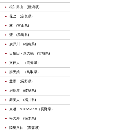
根知男山 (新潟県)
花巴 (奈良県)
林 (富山県)
聖 (群馬県)
廣戸川 (福島県)
日輪田・萩の鶴 (宮城県)
文佳人 （高知県）
辨天娘 （鳥取県）
豊香 (長野県)
房島屋 (岐阜県)
舞美人 (福井県)
真澄・MIYASAKA（長野県）
松の寿 (栃木県)
陸奥八仙 (青森県)