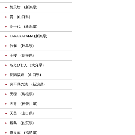
想天坊 (新潟県)
貴 (山口県)
高千代 (新潟県)
TAKARAYAMA (新潟県)
竹雀 (岐阜県)
玉櫻 (島根県)
ちえびじん（大分県）
長陽福娘 (山口県)
月不見の池 (新潟県)
天穏 (島根県)
天青 (神奈川県)
天美 (山口県)
鍋島 (佐賀県)
奈良萬 (福島県)