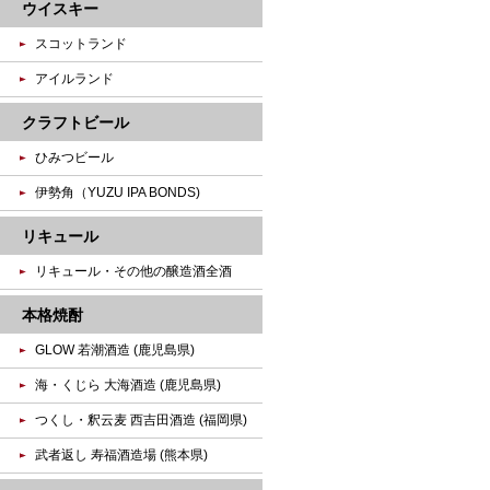
ウイスキー
スコットランド
アイルランド
クラフトビール
ひみつビール
伊勢角（YUZU IPA BONDS)
リキュール
リキュール・その他の醸造酒全酒
本格焼酎
GLOW 若潮酒造 (鹿児島県)
海・くじら 大海酒造 (鹿児島県)
つくし・釈云麦 西吉田酒造 (福岡県)
武者返し 寿福酒造場 (熊本県)