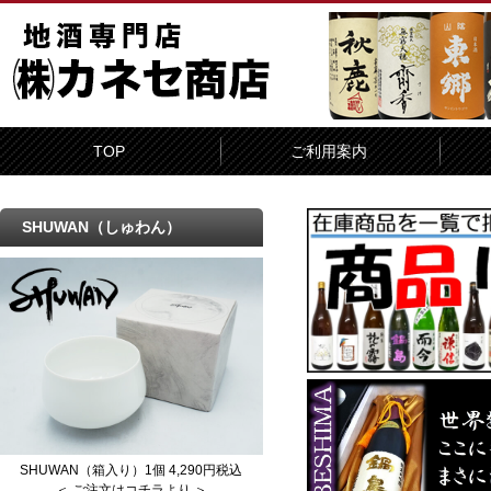
TOP
ご利用案内
SHUWAN（しゅわん）
SHUWAN（箱入り）1個 4,290円税込
＜ ご注文はコチラより ＞