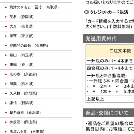
梅津のきもと・冨玲 (鳥取県)
英君 (静岡県)
大倉 (奈良県)
屋守 (東京都)
奥能登の白菊 (石川県)
鏡山 (埼玉県)
川鶴 (香川県)
京の春 (京都府)
旭興 (栃木県)
久米桜 (鳥取県)
謙信 (新潟県)
越乃白雁 （新潟県）
御前酒 (岡山県)
酒屋八兵衛 (三重県)