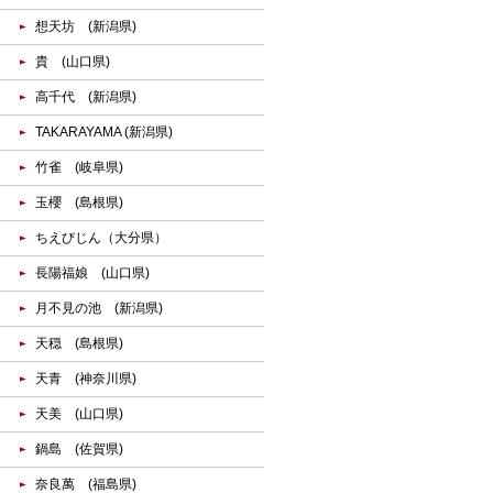
想天坊 (新潟県)
貴 (山口県)
高千代 (新潟県)
TAKARAYAMA (新潟県)
竹雀 (岐阜県)
玉櫻 (島根県)
ちえびじん（大分県）
長陽福娘 (山口県)
月不見の池 (新潟県)
天穏 (島根県)
天青 (神奈川県)
天美 (山口県)
鍋島 (佐賀県)
奈良萬 (福島県)