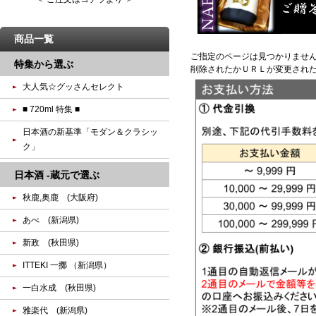
商品一覧
ご指定のページは見つかりませ
特集から選ぶ
削除されたかＵＲＬが変更され
大人気☆グッさんセレクト
■ 720ml 特集 ■
日本酒の新基準「モダン＆クラシッ
ク」
日本酒 -蔵元で選ぶ
秋鹿,奥鹿 (大阪府)
あべ (新潟県)
新政 (秋田県)
ITTEKI 一擲 （新潟県）
一白水成 (秋田県)
雅楽代 (新潟県)