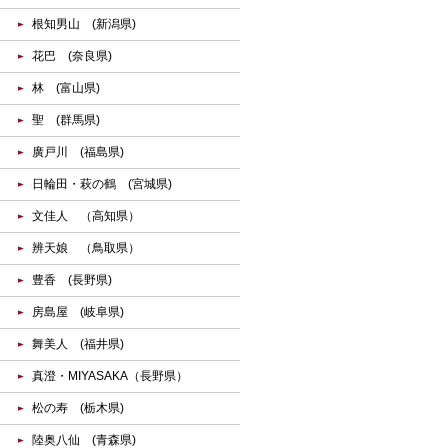
根知男山 (新潟県)
花巴 (奈良県)
林 (富山県)
聖 (群馬県)
廣戸川 (福島県)
日輪田・萩の鶴 (宮城県)
文佳人 （高知県）
辨天娘 （鳥取県）
豊香 (長野県)
房島屋 (岐阜県)
舞美人 (福井県)
真澄・MIYASAKA（長野県）
松の寿 (栃木県)
陸奥八仙 (青森県)