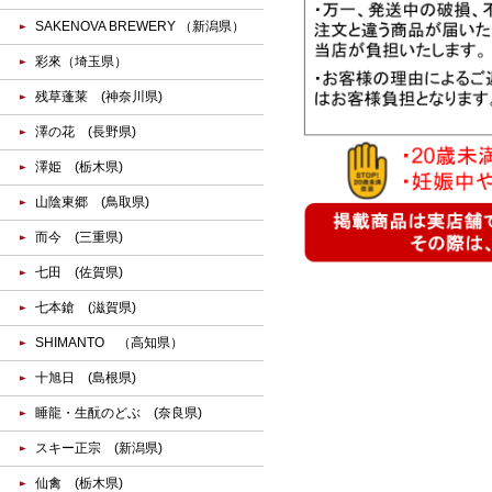
SAKENOVA BREWERY （新潟県）
彩來（埼玉県）
残草蓬莱 (神奈川県)
澤の花 (長野県)
澤姫 (栃木県)
山陰東郷 (鳥取県)
而今 (三重県)
七田 (佐賀県)
七本鎗 (滋賀県)
SHIMANTO （高知県）
十旭日 (島根県)
睡龍・生酛のどぶ (奈良県)
スキー正宗 (新潟県)
仙禽 (栃木県)