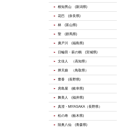
根知男山 (新潟県)
花巴 (奈良県)
林 (富山県)
聖 (群馬県)
廣戸川 (福島県)
日輪田・萩の鶴 (宮城県)
文佳人 （高知県）
辨天娘 （鳥取県）
豊香 (長野県)
房島屋 (岐阜県)
舞美人 (福井県)
真澄・MIYASAKA（長野県）
松の寿 (栃木県)
陸奥八仙 (青森県)