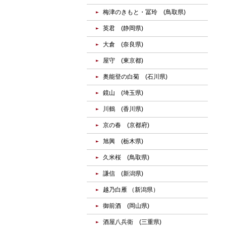
梅津のきもと・冨玲 (鳥取県)
英君 (静岡県)
大倉 (奈良県)
屋守 (東京都)
奥能登の白菊 (石川県)
鏡山 (埼玉県)
川鶴 (香川県)
京の春 (京都府)
旭興 (栃木県)
久米桜 (鳥取県)
謙信 (新潟県)
越乃白雁 （新潟県）
御前酒 (岡山県)
酒屋八兵衛 (三重県)