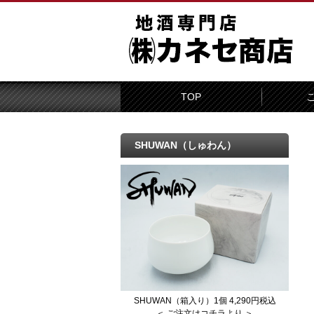
TOP
SHUWAN（しゅわん）
SHUWAN（箱入り）1個 4,290円税込
＜ ご注文はコチラより ＞