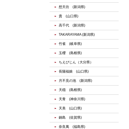
想天坊 (新潟県)
貴 (山口県)
高千代 (新潟県)
TAKARAYAMA (新潟県)
竹雀 (岐阜県)
玉櫻 (島根県)
ちえびじん（大分県）
長陽福娘 (山口県)
月不見の池 (新潟県)
天穏 (島根県)
天青 (神奈川県)
天美 (山口県)
鍋島 (佐賀県)
奈良萬 (福島県)