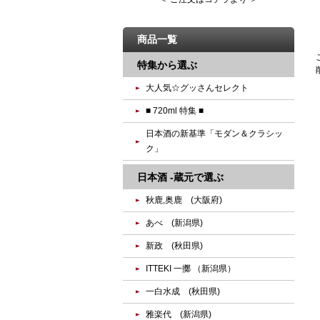
商品一覧
特集から選ぶ
大人気☆グッさんセレクト
■ 720ml 特集 ■
日本酒の新基準「モダン＆クラシッ
ク」
日本酒 -蔵元で選ぶ
秋鹿,奥鹿 (大阪府)
あべ (新潟県)
新政 (秋田県)
ITTEKI 一擲 （新潟県）
一白水成 (秋田県)
雅楽代 (新潟県)