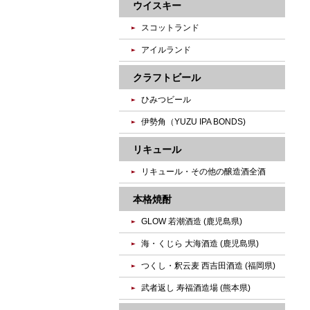
ウイスキー
スコットランド
アイルランド
クラフトビール
ひみつビール
伊勢角（YUZU IPA BONDS)
リキュール
リキュール・その他の醸造酒全酒
本格焼酎
GLOW 若潮酒造 (鹿児島県)
海・くじら 大海酒造 (鹿児島県)
つくし・釈云麦 西吉田酒造 (福岡県)
武者返し 寿福酒造場 (熊本県)