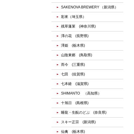
SAKENOVA BREWERY （新潟県）
彩來（埼玉県）
残草蓬莱 (神奈川県)
澤の花 (長野県)
澤姫 (栃木県)
山陰東郷 (鳥取県)
而今 (三重県)
七田 (佐賀県)
七本鎗 (滋賀県)
SHIMANTO （高知県）
十旭日 (島根県)
睡龍・生酛のどぶ (奈良県)
スキー正宗 (新潟県)
仙禽 (栃木県)