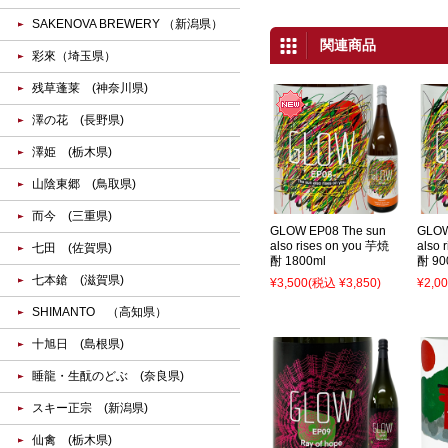
SAKENOVA BREWERY （新潟県）
関連商品
彩來（埼玉県）
残草蓬莱 (神奈川県)
澤の花 (長野県)
澤姫 (栃木県)
山陰東郷 (鳥取県)
而今 (三重県)
GLOW EP08 The sun
GLOW
also rises on you 芋焼
also 
七田 (佐賀県)
酎 1800ml
酎 90
七本鎗 (滋賀県)
¥3,500
(税込 ¥3,850)
¥2,0
SHIMANTO （高知県）
十旭日 (島根県)
睡龍・生酛のどぶ (奈良県)
スキー正宗 (新潟県)
仙禽 (栃木県)