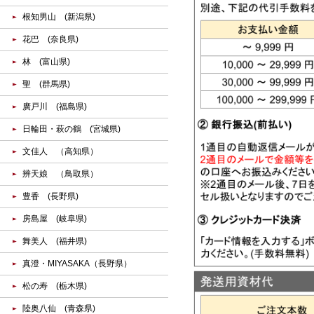
根知男山 (新潟県)
花巴 (奈良県)
林 (富山県)
聖 (群馬県)
廣戸川 (福島県)
日輪田・萩の鶴 (宮城県)
文佳人 （高知県）
辨天娘 （鳥取県）
豊香 (長野県)
房島屋 (岐阜県)
舞美人 (福井県)
真澄・MIYASAKA（長野県）
松の寿 (栃木県)
陸奥八仙 (青森県)