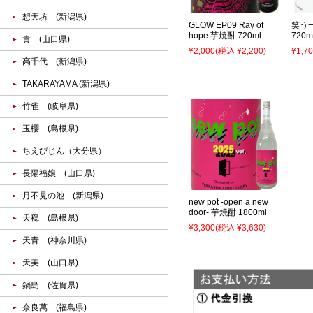
想天坊 (新潟県)
GLOW EP09 Ray of
笑う一日
hope 芋焼酎 720ml
720m
貴 (山口県)
¥2,000
(税込 ¥2,200)
¥1,7
高千代 (新潟県)
TAKARAYAMA (新潟県)
竹雀 (岐阜県)
玉櫻 (島根県)
ちえびじん（大分県）
長陽福娘 (山口県)
月不見の池 (新潟県)
new pot -open a new
door- 芋焼酎 1800ml
天穏 (島根県)
¥3,300
(税込 ¥3,630)
天青 (神奈川県)
天美 (山口県)
鍋島 (佐賀県)
奈良萬 (福島県)