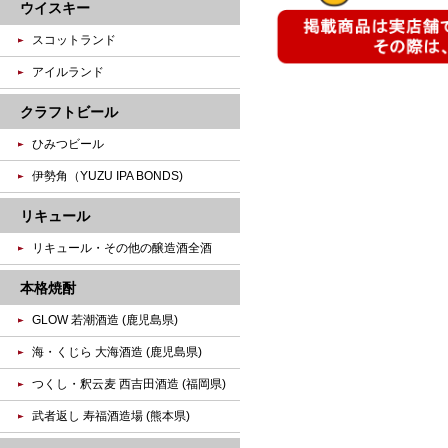
ウイスキー
スコットランド
アイルランド
クラフトビール
ひみつビール
伊勢角（YUZU IPA BONDS)
リキュール
リキュール・その他の醸造酒全酒
本格焼酎
GLOW 若潮酒造 (鹿児島県)
海・くじら 大海酒造 (鹿児島県)
つくし・釈云麦 西吉田酒造 (福岡県)
武者返し 寿福酒造場 (熊本県)