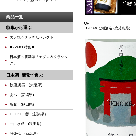
商品一覧
TOP
特集から選ぶ
GLOW 若潮酒造 (鹿児島県)
大人気☆グッさんセレクト
■ 720ml 特集 ■
日本酒の新基準「モダン＆クラシッ
ク」
日本酒 -蔵元で選ぶ
秋鹿,奥鹿 (大阪府)
あべ (新潟県)
新政 (秋田県)
ITTEKI 一擲 （新潟県）
一白水成 (秋田県)
雅楽代 (新潟県)