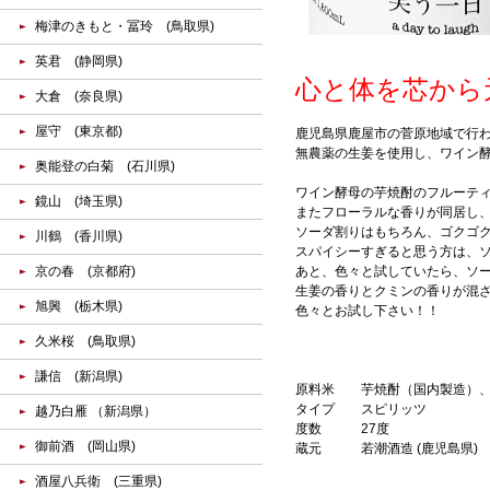
梅津のきもと・冨玲 (鳥取県)
英君 (静岡県)
心と体を芯から
大倉 (奈良県)
屋守 (東京都)
鹿児島県鹿屋市の菅原地域で行
無農薬の生姜を使用し、ワイン
奥能登の白菊 (石川県)
ワイン酵母の芋焼酎のフルーテ
鏡山 (埼玉県)
またフローラルな香りが同居し
ソーダ割りはもちろん、ゴクゴ
川鶴 (香川県)
スパイシーすぎると思う方は、
京の春 (京都府)
あと、色々と試していたら、ソ
生姜の香りとクミンの香りが混
旭興 (栃木県)
色々とお試し下さい！！
久米桜 (鳥取県)
謙信 (新潟県)
原料米
芋焼酎（国内製造）
タイプ
スピリッツ
越乃白雁 （新潟県）
度数
27度
御前酒 (岡山県)
蔵元
若潮酒造 (鹿児島県)
酒屋八兵衛 (三重県)