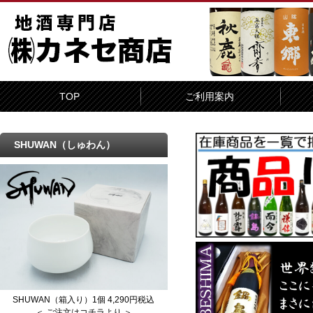
TOP
ご利用案内
SHUWAN（しゅわん）
SHUWAN（箱入り）1個 4,290円税込
＜ ご注文はコチラより ＞