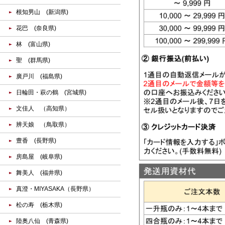
根知男山 (新潟県)
花巴 (奈良県)
林 (富山県)
聖 (群馬県)
廣戸川 (福島県)
日輪田・萩の鶴 (宮城県)
文佳人 （高知県）
辨天娘 （鳥取県）
豊香 (長野県)
房島屋 (岐阜県)
舞美人 (福井県)
真澄・MIYASAKA（長野県）
松の寿 (栃木県)
陸奥八仙 (青森県)