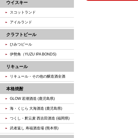
ウイスキー
スコットランド
アイルランド
クラフトビール
ひみつビール
伊勢角（YUZU IPA BONDS)
リキュール
リキュール・その他の醸造酒全酒
本格焼酎
GLOW 若潮酒造 (鹿児島県)
海・くじら 大海酒造 (鹿児島県)
つくし・釈云麦 西吉田酒造 (福岡県)
武者返し 寿福酒造場 (熊本県)