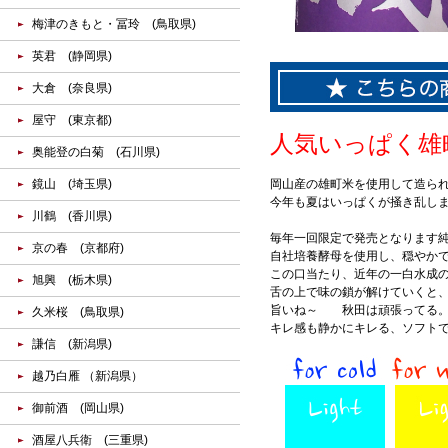
梅津のきもと・冨玲 (鳥取県)
英君 (静岡県)
大倉 (奈良県)
屋守 (東京都)
人気いっぱく雄
奥能登の白菊 (石川県)
鏡山 (埼玉県)
岡山産の雄町米を使用して造ら
今年も夏はいっぱくが掻き乱し
川鶴 (香川県)
毎年一回限定で発売となります
京の春 (京都府)
自社培養酵母を使用し、穏やか
この口当たり、近年の一白水成
旭興 (栃木県)
舌の上で味の鎖が解けていくと
旨いね～ 秋田は頑張ってる。
久米桜 (鳥取県)
キレ感も静かにキレる、ソフト
謙信 (新潟県)
越乃白雁 （新潟県）
御前酒 (岡山県)
酒屋八兵衛 (三重県)