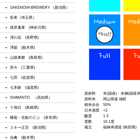
SAKENOVA BREWERY （新潟県）
彩來（埼玉県）
残草蓬莱 (神奈川県)
澤の花 (長野県)
澤姫 (栃木県)
山陰東郷 (鳥取県)
而今 (三重県)
七田 (佐賀県)
七本鎗 (滋賀県)
原材料
米(国産)・米麹(国産米
SHIMANTO （高知県）
原料米
岡山県産 雄町
精米歩合
50%
十旭日 (島根県)
日本酒度
+2
酸度
1.3
睡龍・生酛のどぶ (奈良県)
度数
16.1度
蔵元
福禄寿酒造 (秋田県)
スキー正宗 (新潟県)
仙禽 (栃木県)