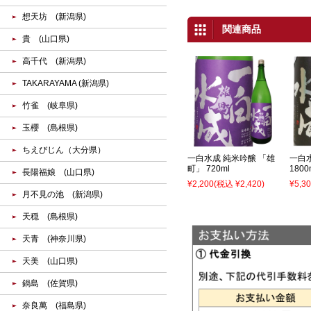
想天坊 (新潟県)
関連商品
貴 (山口県)
高千代 (新潟県)
TAKARAYAMA (新潟県)
竹雀 (岐阜県)
玉櫻 (島根県)
ちえびじん（大分県）
一白水成 純米吟醸 「雄
一白
町」 720ml
1800
長陽福娘 (山口県)
¥2,200
(税込 ¥2,420)
¥5,3
月不見の池 (新潟県)
天穏 (島根県)
天青 (神奈川県)
天美 (山口県)
鍋島 (佐賀県)
奈良萬 (福島県)