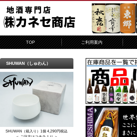
TOP
ご利用案内
SHUWAN（しゅわん）
SHUWAN（箱入り）1個 4,290円税込
＜ ご注文はコチラより ＞