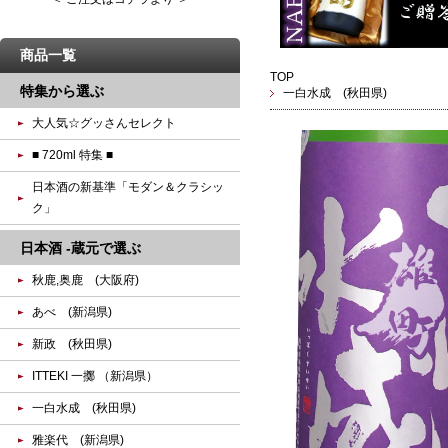
商品一覧
TOP
特集から選ぶ
一白水成 (秋田県)
大人気☆グッさんセレクト
■ 720ml 特集 ■
日本酒の新基準「モダン＆クラシッ
ク」
日本酒 -蔵元で選ぶ
秋鹿,奥鹿 (大阪府)
あべ (新潟県)
新政 (秋田県)
ITTEKI 一擲 （新潟県）
一白水成 (秋田県)
雅楽代 (新潟県)