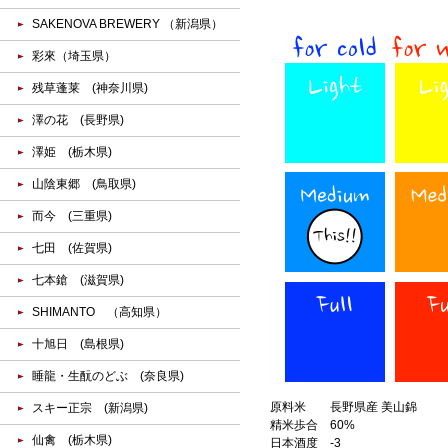
SAKENOVA BREWERY （新潟県）
彩來（埼玉県）
残草蓬莱 (神奈川県)
澤の花 (長野県)
澤姫 (栃木県)
山陰東郷 (鳥取県)
而今 (三重県)
七田 (佐賀県)
七本鎗 (滋賀県)
SHIMANTO （高知県）
十旭日 (島根県)
睡龍・生酛のどぶ (奈良県)
原料米
長野県産 美山錦
スキー正宗 (新潟県)
精米歩合
60%
仙禽 (栃木県)
日本酒度
-3