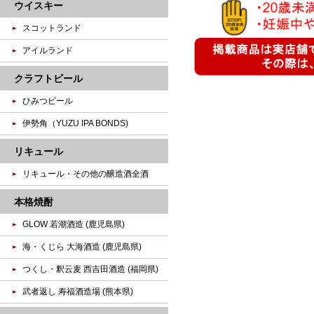
ウイスキー
スコットランド
アイルランド
クラフトビール
ひみつビール
伊勢角（YUZU IPA BONDS)
リキュール
リキュール・その他の醸造酒全酒
本格焼酎
GLOW 若潮酒造 (鹿児島県)
海・くじら 大海酒造 (鹿児島県)
つくし・釈云麦 西吉田酒造 (福岡県)
武者返し 寿福酒造場 (熊本県)