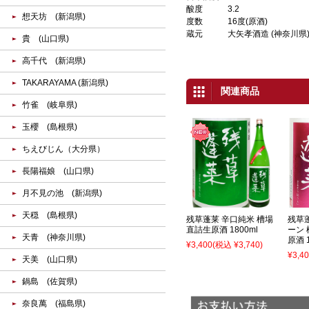
酸度
3.2
想天坊 (新潟県)
度数
16度(原酒)
蔵元
大矢孝酒造 (神奈川県
貴 (山口県)
高千代 (新潟県)
TAKARAYAMA (新潟県)
関連商品
竹雀 (岐阜県)
玉櫻 (島根県)
ちえびじん（大分県）
長陽福娘 (山口県)
月不見の池 (新潟県)
天穏 (島根県)
残草蓬莱 辛口純米 槽場
残草
直詰生原酒 1800ml
ーン
天青 (神奈川県)
原酒 1
¥3,400
(税込 ¥3,740)
¥3,4
天美 (山口県)
鍋島 (佐賀県)
奈良萬 (福島県)