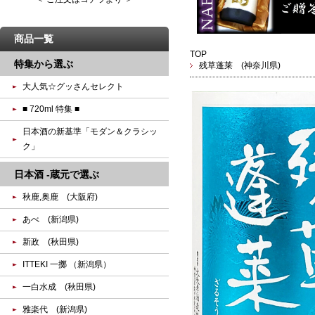
商品一覧
TOP
特集から選ぶ
残草蓬莱 (神奈川県)
大人気☆グッさんセレクト
■ 720ml 特集 ■
日本酒の新基準「モダン＆クラシッ
ク」
日本酒 -蔵元で選ぶ
秋鹿,奥鹿 (大阪府)
あべ (新潟県)
新政 (秋田県)
ITTEKI 一擲 （新潟県）
一白水成 (秋田県)
雅楽代 (新潟県)