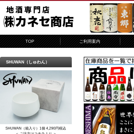
TOP
ご利用案内
SHUWAN（しゅわん）
SHUWAN（箱入り）1個 4,290円税込
＜ ご注文はコチラより ＞