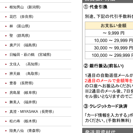
根知男山 (新潟県)
花巴 (奈良県)
林 (富山県)
聖 (群馬県)
廣戸川 (福島県)
日輪田・萩の鶴 (宮城県)
文佳人 （高知県）
辨天娘 （鳥取県）
豊香 (長野県)
房島屋 (岐阜県)
舞美人 (福井県)
真澄・MIYASAKA（長野県）
松の寿 (栃木県)
陸奥八仙 (青森県)