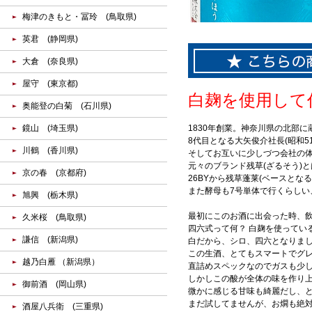
梅津のきもと・冨玲 (鳥取県)
英君 (静岡県)
大倉 (奈良県)
屋守 (東京都)
白麹を使用して
奥能登の白菊 (石川県)
鏡山 (埼玉県)
1830年創業。神奈川県の北部
8代目となる大矢俊介社長(昭和5
川鶴 (香川県)
そしてお互いに少しづつ会社の
元々のブランド残草(ざるそう)
京の春 (京都府)
26BYから残草蓬莱(ベースとな
また酵母も7号単体で行くらし
旭興 (栃木県)
最初にこのお酒に出会った時、飲
久米桜 (鳥取県)
四六式って何？ 白麹を使ってい
謙信 (新潟県)
白だから、シロ、四六となりまし
この生酒、とてもスマートでグ
越乃白雁 （新潟県）
直詰めスペックなのでガスも少し
しかしこの酸が全体の味を作り
御前酒 (岡山県)
微かに感じる甘味も綺麗だし、と
まだ試してませんが、お燗も絶
酒屋八兵衛 (三重県)