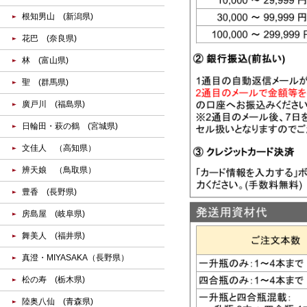
根知男山 (新潟県)
花巴 (奈良県)
林 (富山県)
聖 (群馬県)
廣戸川 (福島県)
日輪田・萩の鶴 (宮城県)
文佳人 （高知県）
辨天娘 （鳥取県）
豊香 (長野県)
房島屋 (岐阜県)
舞美人 (福井県)
真澄・MIYASAKA（長野県）
松の寿 (栃木県)
陸奥八仙 (青森県)