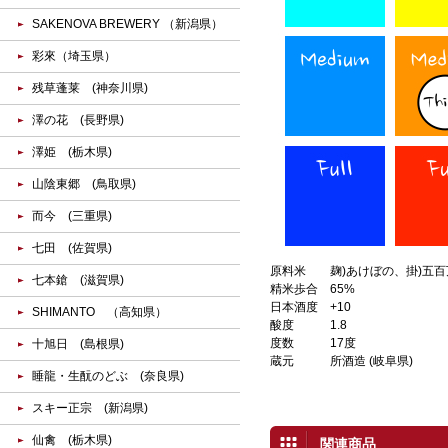
SAKENOVA BREWERY （新潟県）
彩來（埼玉県）
残草蓬莱 (神奈川県)
澤の花 (長野県)
澤姫 (栃木県)
山陰東郷 (鳥取県)
而今 (三重県)
七田 (佐賀県)
原料米
麹)あけぼの、掛)五
七本鎗 (滋賀県)
精米歩合
65%
日本酒度
+10
SHIMANTO （高知県）
酸度
1.8
度数
17度
十旭日 (島根県)
蔵元
所酒造 (岐阜県)
睡龍・生酛のどぶ (奈良県)
スキー正宗 (新潟県)
仙禽 (栃木県)
関連商品