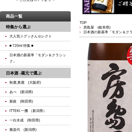
商品一覧
TOP
特集から選ぶ
房島屋 (岐阜県)
日本酒の新基準「モダン＆ク
大人気☆グッさんセレクト
■ 720ml 特集 ■
日本酒の新基準「モダン＆クラシッ
ク」
日本酒 -蔵元で選ぶ
秋鹿,奥鹿 (大阪府)
あべ (新潟県)
新政 (秋田県)
ITTEKI 一擲 （新潟県）
一白水成 (秋田県)
雅楽代 (新潟県)