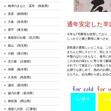
梅津のきもと・冨玲 (鳥取県)
英君 (静岡県)
大倉 (奈良県)
通年安定した辛
屋守 (東京都)
今年も7号酵母を使用しており、
奥能登の白菊 (石川県)
しっかりと糖と酵母に食べさせ
鏡山 (埼玉県)
房島屋の素晴しいところは、こ
きちんと同じスピード、同じタ
川鶴 (香川県)
中盤のばたつきもなく、後半に
この太めの味わいに寄り添う酸味
京の春 (京都府)
それでいて俊足という怪物ぶり
旭興 (栃木県)
お燗でも楽しめて、熱めのお燗
もちろん、ぬる燗から楽しめる
久米桜 (鳥取県)
謙信 (新潟県)
越乃白雁 （新潟県）
御前酒 (岡山県)
酒屋八兵衛 (三重県)