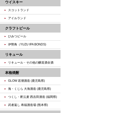
ウイスキー
スコットランド
アイルランド
クラフトビール
ひみつビール
伊勢角（YUZU IPA BONDS)
リキュール
リキュール・その他の醸造酒全酒
本格焼酎
GLOW 若潮酒造 (鹿児島県)
海・くじら 大海酒造 (鹿児島県)
つくし・釈云麦 西吉田酒造 (福岡県)
武者返し 寿福酒造場 (熊本県)