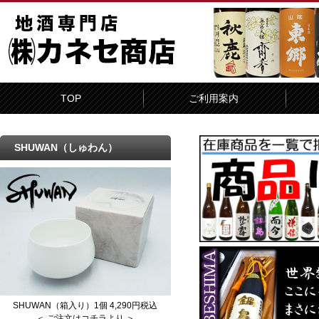
TOP
ご利用案内
SHUWAN（しゅわん）
SHUWAN（箱入り）1個 4,290円税込
＜ ご注文はコチラより ＞