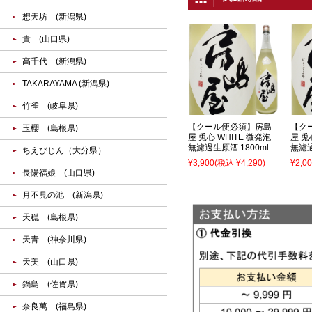
想天坊 (新潟県)
貴 (山口県)
高千代 (新潟県)
TAKARAYAMA (新潟県)
竹雀 (岐阜県)
【クール便必須】房島
【ク
玉櫻 (島根県)
屋 兎心 WHITE 微発泡
屋 兎
無濾過生原酒 1800ml
無濾過
ちえびじん（大分県）
¥3,900
(税込 ¥4,290)
¥2,0
長陽福娘 (山口県)
月不見の池 (新潟県)
天穏 (島根県)
天青 (神奈川県)
天美 (山口県)
鍋島 (佐賀県)
奈良萬 (福島県)